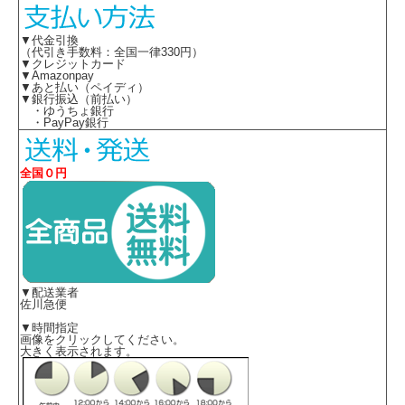
▼代金引換
（代引き手数料：全国一律330円）
▼クレジットカード
▼Amazonpay
▼あと払い（ペイディ）
▼銀行振込（前払い）
・ゆうちょ銀行
・PayPay銀行
全国０円
▼配送業者
佐川急便
▼時間指定
画像をクリックしてください。
大きく表示されます。