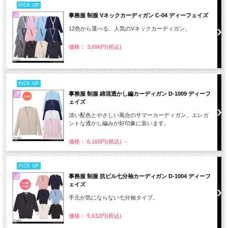
PICK UP
事務服 制服 Vネックカーディガン C-04 ディーフェイズ
12色から選べる、人気のVネックカーディガン。
価格： 3,696円(税込)
PICK UP
事務服 制服 綿混透かし編カーディガン D-1009 ディーフ
ェイズ
淡い配色とやさしい風合のサマーカーディガン。エレガ
ントな透かし編みが好印象に装います。
価格： 6,160円(税込)
～
PICK UP
事務服 制服 抗ピル七分袖カーディガン D-1004 ディーフ
ェイズ
手元が気にならない七分袖タイプ。
価格： 5,632円(税込)