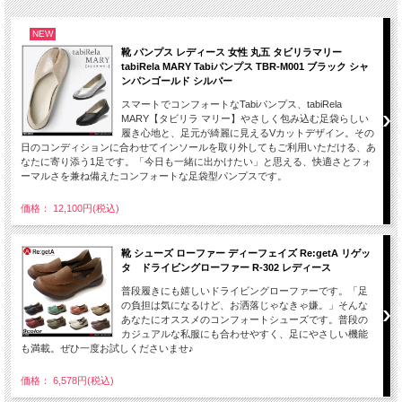
NEW
靴 パンプス レディース 女性 丸五 タビリラマリー
tabiRela MARY Tabiパンプス TBR-M001 ブラック シャ
ンパンゴールド シルバー
スマートでコンフォートなTabiパンプス、tabiRela
MARY【タビリラ マリー】やさしく包み込む足袋らしい
履き心地と、足元が綺麗に見えるVカットデザイン。その
日のコンディションに合わせてインソールを取り外してもご利用いただける、あ
なたに寄り添う1足です。「今日も一緒に出かけたい」と思える、快適さとフォ
ーマルさを兼ね備えたコンフォートな足袋型パンプスです。
価格： 12,100円(税込)
靴 シューズ ローファー ディーフェイズ Re:getA リゲッ
タ ドライビングローファー R-302 レディース
普段履きにも嬉しいドライビングローファーです。「足
の負担は気になるけど、お洒落じゃなきゃ嫌。」そんな
あなたにオススメのコンフォートシューズです。普段の
カジュアルな私服にも合わせやすく、足にやさしい機能
も満載。ぜひ一度お試しくださいませ♪
価格： 6,578円(税込)