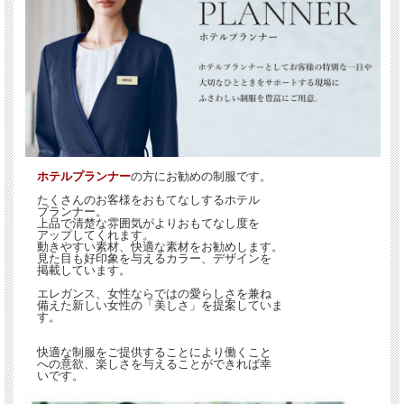
ホテルプランナー
の方にお勧めの制服です。
たくさんのお客様をおもてなしするホテル
プランナー。
上品で清楚な雰囲気がよりおもてなし度を
アップしてくれます。
動きやすい素材、快適な素材をお勧めします。
見た目も好印象を与えるカラー、デザインを
掲載しています。
エレガンス、女性ならではの愛らしさを兼ね
備えた新しい女性の「美しさ」を提案していま
す。
快適な制服をご提供することにより働くこと
への意欲、楽しさを与えることができれば幸
いです。