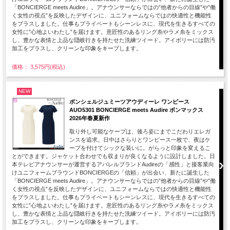
「BONCIERGE meets Audire」。アナウンサーならではの”他者からの目線”や”働
く女性の視点”を反映したデザインに、ユニフォームならではの快適性と機能性
をプラスしました。仕事もプライベートもシーンレスに、現代を生きるすべての
女性に”心地よいわたし”を届けます。意匠性のあるリング糸やラメ糸をミックス
し、豊かな表情と上品な隠岐行きを持たせた洗練ツイード。アイボリーには防汚
加工をプラスし、クリーンな印象をキープします。
価格： 3,575円(税込)
NEW
ボンシェルジュミーツアウディーレ ワンピース
AUO5301 BONCIERGE meets Audire ボンマックス
2026年春夏新作
取り外し可能なケープは、後ろ姿にまでこだわりエレガ
ンスを追求。日中はさらりとワンピース一枚で、夜はケ
ープを付けてシックな装いに。がらっと印象を変えるこ
とができます。ジャケット合わせでも収まりが良くなるように設計しました。日
本テレビアナウンサーが運営するアパレルブランドAudireの「感性」と接客業向
けユニフォームブラウンドBONCIERGEの「信頼」が出会い、新たに誕生した
「BONCIERGE meets Audire」。アナウンサーならではの”他者からの目線”や”働
く女性の視点”を反映したデザインに、ユニフォームならではの快適性と機能性
をプラスしました。仕事もプライベートもシーンレスに、現代を生きるすべての
女性に”心地よいわたし”を届けます。意匠性のあるリング糸やラメ糸をミックス
し、豊かな表情と上品な隠岐行きを持たせた洗練ツイード。アイボリーには防汚
加工をプラスし、クリーンな印象をキープします。