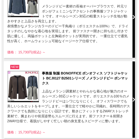
メランジドビー素材の長袖オーバーブラウスで、衿元リ
ボンがフェミニンなアクセントの事務服ソフトジャケッ
トです。オールシーズン対応の軽量ストレッチ生地が動
きやすさと上品さを両立します。
表情豊かなメランジカラーのドビー千鳥織り（ポリエステル100%）で、ドライ
タッチのしなやかな着心地を実現します。 前ファスナー開きに持ち出し付きで
肌に優しく、両脇ポケットと左胸箱ポケットが実用的です。 一重仕立てで通気
性が高く、ホームウォッシュ可能なイージーケア仕様です。
価格： 15,730円(税込)
～
NEW
事務服 制服 BONOFFICE ボンオフィス ソフトジャケッ
ト BCJ0127 B2501シリーズ ノメランジドビー ボンマッ
クス
上品なメランジ調素材とやわらかな着心地が魅力のオー
ルシーズン対応ジャケットです。ポリエステル100％のメ
ランジドビーはシワになりにくく、オフィスワークでも
美しいシルエットをキープします。一重仕立てで軽やかに羽織れ、長時間のデス
クワークでも負担になりにくい設計です。動きにフィットする2WAYストレッチ
素材で、腕まわりや前屈姿勢もスムーズに行えます。前ファスナー＆前開き
2WAY仕様で、着脱がしやすく忙しい朝の身支度もスピーディに整います。
価格： 15,730円(税込)
～