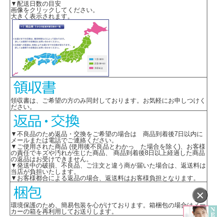
▼配送日数の目安
画像をクリックしてください。
大きく表示されます。
領収書は、ご希望の方のみ同封しております。お気軽にお申しつけく
ださい。
▼不良品のため返品・交換をご希望の場合は 商品到着後7日以内に
メールまたは電話でご連絡ください。
▼ご使用された商品 (使用後不良品とわかっ た場合を除く)、お客様
の責任でキズや汚れが生じた商品、 商品到着後8日以上経過した商品
の返品はお受けできません。
▼発送中の破損、不良品、ご注文と違う商が届いた場合は、返送料は
当店が負担いたします。
▼お客様都合による返品の場合、返送料はお客様負担となります。
×
環境保護のため、簡易包装を心がけております。箱梱包の場合はメー
カーの箱を再利用してお送りします。