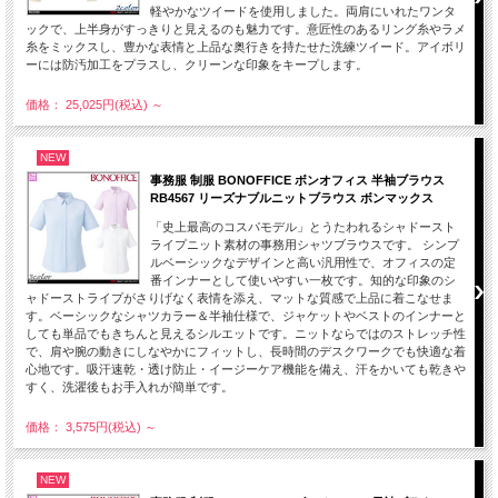
軽やかなツイードを使用しました。両肩にいれたワンタ
ックで、上半身がすっきりと見えるのも魅力です。意匠性のあるリング糸やラメ
糸をミックスし、豊かな表情と上品な奥行きを持たせた洗練ツイード。アイボリ
ーには防汚加工をプラスし、クリーンな印象をキープします。
価格： 25,025円(税込)
～
NEW
事務服 制服 BONOFFICE ボンオフィス 半袖ブラウス
RB4567 リーズナブルニットブラウス ボンマックス
「史上最高のコスパモデル」とうたわれるシャドースト
ライプニット素材の事務用シャツブラウスです。 シンプ
ルベーシックなデザインと高い汎用性で、オフィスの定
番インナーとして使いやすい一枚です。知的な印象のシ
ャドーストライプがさりげなく表情を添え、マットな質感で上品に着こなせま
す。ベーシックなシャツカラー＆半袖仕様で、ジャケットやベストのインナーと
しても単品でもきちんと見えるシルエットです。ニットならではのストレッチ性
で、肩や腕の動きにしなやかにフィットし、長時間のデスクワークでも快適な着
心地です。吸汗速乾・透け防止・イージーケア機能を備え、汗をかいても乾きや
すく、洗濯後もお手入れが簡単です。
価格： 3,575円(税込)
～
NEW