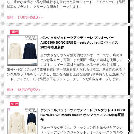
し、豊かな表情と上品な隠岐行きを持たせた洗練ツイード。アイボリーには防汚
加工をプラスし、クリーンな印象をキープします。
価格： 17,875円(税込)
～
NEW
ボンシェルジュミーツアウディーレ プルオーバー
AUD8300 BONCIERGE meets Audire ボンマックス
2026年春夏新作
肩の大きなリボンが魅力的なプルオーバーです。肩のリ
ボンは取り外し可能、また両面で異なる素材を使用して
います。ツイード素材と光沢のあるサテン地を採用し、
気分や予定に合わせて素材を選び第一印象を変えられる仕様に。意匠性のあるリ
ング糸やラメ糸をミックスし、豊かな表情と上品な隠岐行きを持たせた洗練ツイ
ード。アイボリーには防汚加工をプラスし、クリーンな印象をキープします。
価格： 15,730円(税込)
～
NEW
ボンシェルジュミーツアウディーレ ジャケット AUJ0300
BONCIERGE meets Audire ボンマックス 2026年春夏新
作
フォーマルな中にも、ファッション性を光らせたアシン
メトリーデザインのジャケット。オールシーズン向きの