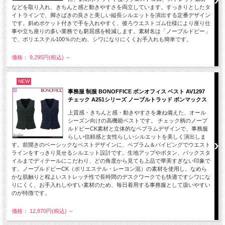
などを取り入れ、きちんと感と動きやすさを両立しています。すっきりとしたタ
イトラインで、脚さばきの良さと美しい縦長シルエットを演出する定番デザイン
です。斜めポケット付きで手を入れやすく、後ろウエストゴム仕様により座り仕
事や立ち座りの多い業務でも窮屈感を軽減します。素材名は「ノーブルドビー」
で、ポリエステル100％のため、シワになりにくくお手入れも簡単です。
価格： 9,295円(税込)
～
NEW
事務服 制服 BONOFFICE ボンオフィス ベスト AV1297
チェック A251シリーズ ノーブルトラッド ボンマックス
上質感・きちんと感・動きやすさを兼ね備えた、オール
シーズン向けの高機能ベストです。 チェック柄のノーブ
ルドビーCK素材と立体的なペプラムデザインで、事務服
らしい信頼感と女性らしいシルエットを美しく演出しま
す。前開きのベーシックなベストデザインに、ペプラム＆パイピングでウエスト
ラインをすっきり見せるシルエット設計です。生地アップやボタン、バックスタ
イルまでディテールにこだわり、どの角度から見ても上品で華美すぎない印象で
す。ノーブルドビーCK（ポリエステル・レーヨン混）の素材を使用し、なめら
かな肌触りと程よいストレッチ性で長時間のデスクワークでも快適ですシワにな
りにくく、お手入れしやすい素材のため、毎日着用する事務服として扱いやすい
のが特徴です。
価格： 12,870円(税込)
～