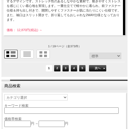
するデザインです。ストレッチ性のあるしなやかな素材で、動きやすくストレス
を感じにくい着心地を実現します。一重仕立てで軽やかに着られ、前ファスナー
仕様＆持ち出し付きで、開閉しやすくファスナーが肌に当たりにくい仕様です。
また、袖口はスリット開きで、折り返してもおしゃれな2WAY仕様となっており
ます。
価格： 12,870円(税込)
～
1 / 19ページ
（全373件）
1
2
3
4
5
次へ
商品検索
キーワード検索
価格帯検索
円 ～
円