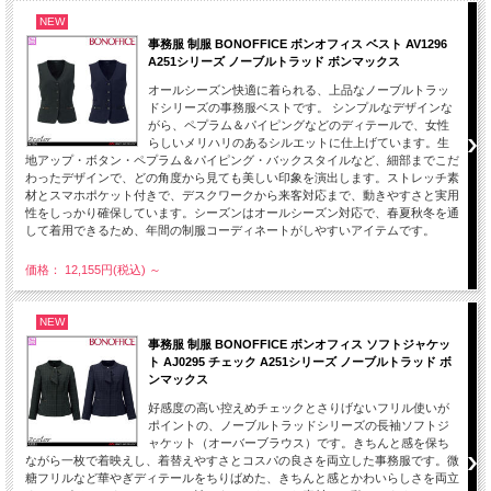
NEW
事務服 制服 BONOFFICE ボンオフィス ベスト AV1296
A251シリーズ ノーブルトラッド ボンマックス
オールシーズン快適に着られる、上品なノーブルトラッ
ドシリーズの事務服ベストです。 シンプルなデザインな
がら、ペプラム＆パイピングなどのディテールで、女性
らしいメリハリのあるシルエットに仕上げています。生
地アップ・ボタン・ペプラム＆パイピング・バックスタイルなど、細部までこだ
わったデザインで、どの角度から見ても美しい印象を演出します。ストレッチ素
材とスマホポケット付きで、デスクワークから来客対応まで、動きやすさと実用
性をしっかり確保しています。シーズンはオールシーズン対応で、春夏秋冬を通
して着用できるため、年間の制服コーディネートがしやすいアイテムです。
価格： 12,155円(税込)
～
NEW
事務服 制服 BONOFFICE ボンオフィス ソフトジャケッ
ト AJ0295 チェック A251シリーズ ノーブルトラッド ボ
ンマックス
好感度の高い控えめチェックとさりげないフリル使いが
ポイントの、ノーブルトラッドシリーズの長袖ソフトジ
ャケット（オーバーブラウス）です。きちんと感を保ち
ながら一枚で着映えし、着替えやすさとコスパの良さを両立した事務服です。微
糖フリルなど華やぎディテールをちりばめた、きちんと感とかわいらしさを両立