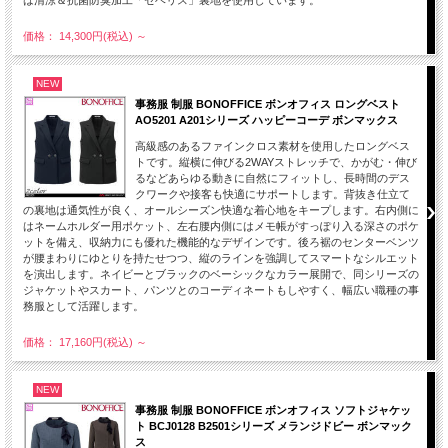
価格： 14,300円(税込)
～
NEW
事務服 制服 BONOFFICE ボンオフィス ロングベスト
AO5201 A201シリーズ ハッピーコーデ ボンマックス
高級感のあるファインクロス素材を使用したロングベス
トです。縦横に伸びる2WAYストレッチで、かがむ・伸び
るなどあらゆる動きに自然にフィットし、長時間のデス
クワークや接客も快適にサポートします。背抜き仕立て
の裏地は通気性が良く、オールシーズン快適な着心地をキープします。右内側に
はネームホルダー用ポケット、左右腰内側にはメモ帳がすっぽり入る深さのポケ
ットを備え、収納力にも優れた機能的なデザインです。後ろ裾のセンターベンツ
が腰まわりにゆとりを持たせつつ、縦のラインを強調してスマートなシルエット
を演出します。ネイビーとブラックのベーシックなカラー展開で、同シリーズの
ジャケットやスカート、パンツとのコーディネートもしやすく、幅広い職種の事
務服として活躍します。
価格： 17,160円(税込)
～
NEW
事務服 制服 BONOFFICE ボンオフィス ソフトジャケッ
ト BCJ0128 B2501シリーズ メランジドビー ボンマック
ス