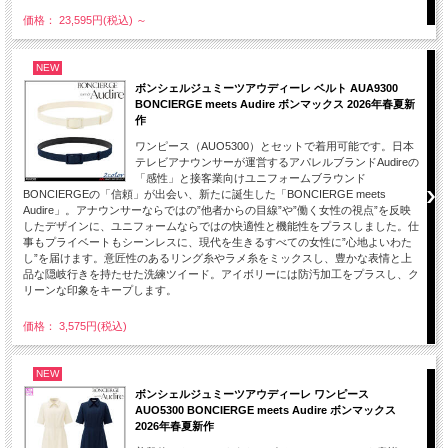
価格： 23,595円(税込)
～
NEW
ボンシェルジュミーツアウディーレ ベルト AUA9300
BONCIERGE meets Audire ボンマックス 2026年春夏新
作
ワンピース（AUO5300）とセットで着用可能です。日本
テレビアナウンサーが運営するアパレルブランドAudireの
「感性」と接客業向けユニフォームブラウンド
BONCIERGEの「信頼」が出会い、新たに誕生した「BONCIERGE meets
Audire」。アナウンサーならではの”他者からの目線”や”働く女性の視点”を反映
したデザインに、ユニフォームならではの快適性と機能性をプラスしました。仕
事もプライベートもシーンレスに、現代を生きるすべての女性に”心地よいわた
し”を届けます。意匠性のあるリング糸やラメ糸をミックスし、豊かな表情と上
品な隠岐行きを持たせた洗練ツイード。アイボリーには防汚加工をプラスし、ク
リーンな印象をキープします。
価格： 3,575円(税込)
NEW
ボンシェルジュミーツアウディーレ ワンピース
AUO5300 BONCIERGE meets Audire ボンマックス
2026年春夏新作