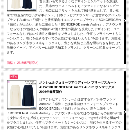
普段使いもできるようなデザインとシルエットを意識し
た、共布のウエストベルトもアクセントになるワンピー
ス。袖口にはスリットを入れて抜け感を出して、良い意
味で”制服感”のない所がポイント。日本テレビアナウンサーが運営するアパレル
ブランドAudireの「感性」と接客業向けユニフォームブラウンドBONCIERGEの
「信頼」が出会い、新たに誕生した「BONCIERGE meets Audire」。アナウンサ
ーならではの”他者からの目線”や”働く女性の視点”を反映したデザインに、ユニ
フォームならではの快適性と機能性をプラスしました。仕事もプライベートもシ
ーンレスに、現代を生きるすべての女性に”心地よいわたし”を届けます。意匠性
のあるリング糸やラメ糸をミックスし、豊かな表情と上品な隠岐行きを持たせた
洗練ツイード。アイボリーには防汚加工をプラスし、クリーンな印象をキープし
ます。
価格： 23,595円(税込)
～
NEW
ボンシェルジュミーツアウディーレ プリーツスカート
AUS2300 BONCIERGE meets Audire ボンマックス
2026年春夏新作
日本テレビアナウンサーが運営するアパレルブランド
Audireの「感性」と接客業向けユニフォームブラウンド
BONCIERGEの「信頼」が出会い、新たに誕生した
「BONCIERGE meets Audire」。アナウンサーならではの”他者からの目線”や”働
く女性の視点”を反映したデザインに、ユニフォームならではの快適性と機能性
をプラスしました。仕事もプライベートもシーンレスに、現代を生きるすべての
女性に”心地よいわたし”を届けます。意匠性のあるリング糸やラメ糸をミックス