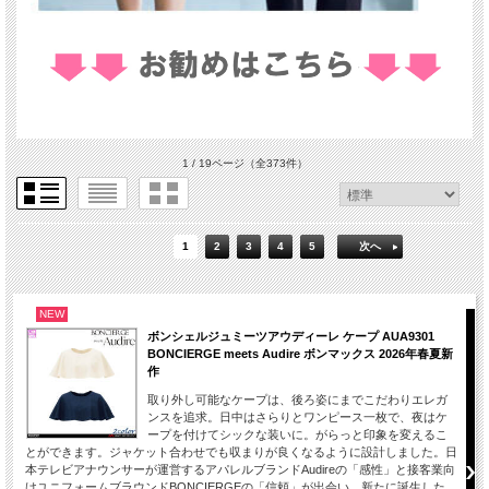
1 / 19ページ
（全373件）
1
2
3
4
5
次へ
NEW
ボンシェルジュミーツアウディーレ ケープ AUA9301
BONCIERGE meets Audire ボンマックス 2026年春夏新
作
取り外し可能なケープは、後ろ姿にまでこだわりエレガ
ンスを追求。日中はさらりとワンピース一枚で、夜はケ
ープを付けてシックな装いに。がらっと印象を変えるこ
とができます。ジャケット合わせでも収まりが良くなるように設計しました。日
本テレビアナウンサーが運営するアパレルブランドAudireの「感性」と接客業向
けユニフォームブラウンドBONCIERGEの「信頼」が出会い、新たに誕生した