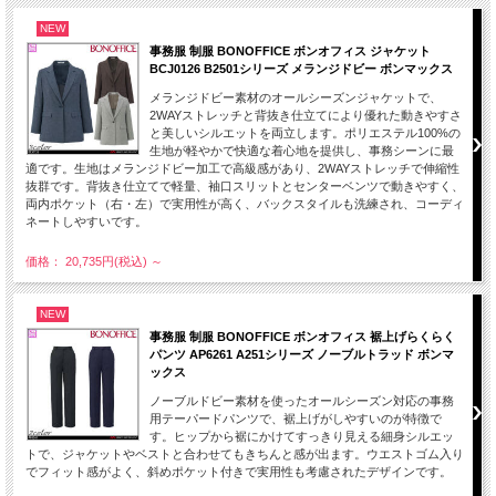
NEW
事務服 制服 BONOFFICE ボンオフィス ジャケット
BCJ0126 B2501シリーズ メランジドビー ボンマックス
メランジドビー素材のオールシーズンジャケットで、
2WAYストレッチと背抜き仕立てにより優れた動きやすさ
と美しいシルエットを両立します。ポリエステル100%の
生地が軽やかで快適な着心地を提供し、事務シーンに最
適です。生地はメランジドビー加工で高級感があり、2WAYストレッチで伸縮性
抜群です。背抜き仕立てで軽量、袖口スリットとセンターベンツで動きやすく、
両内ポケット（右・左）で実用性が高く、バックスタイルも洗練され、コーディ
ネートしやすいです。
価格： 20,735円(税込)
～
NEW
事務服 制服 BONOFFICE ボンオフィス 裾上げらくらく
パンツ AP6261 A251シリーズ ノーブルトラッド ボンマ
ックス
ノーブルドビー素材を使ったオールシーズン対応の事務
用テーパードパンツで、裾上げがしやすいのが特徴で
す。ヒップから裾にかけてすっきり見える細身シルエッ
トで、ジャケットやベストと合わせてもきちんと感が出ます。ウエストゴム入り
でフィット感がよく、斜めポケット付きで実用性も考慮されたデザインです。