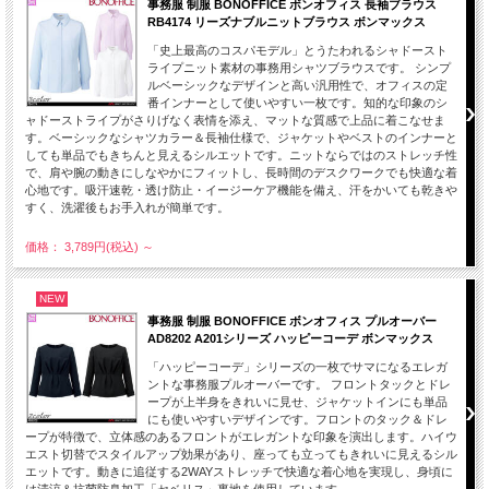
事務服 制服 BONOFFICE ボンオフィス 長袖ブラウス
RB4174 リーズナブルニットブラウス ボンマックス
「史上最高のコスパモデル」とうたわれるシャドースト
ライプニット素材の事務用シャツブラウスです。 シンプ
ルベーシックなデザインと高い汎用性で、オフィスの定
番インナーとして使いやすい一枚です。知的な印象のシ
ャドーストライプがさりげなく表情を添え、マットな質感で上品に着こなせま
す。ベーシックなシャツカラー＆長袖仕様で、ジャケットやベストのインナーと
しても単品でもきちんと見えるシルエットです。ニットならではのストレッチ性
で、肩や腕の動きにしなやかにフィットし、長時間のデスクワークでも快適な着
心地です。吸汗速乾・透け防止・イージーケア機能を備え、汗をかいても乾きや
すく、洗濯後もお手入れが簡単です。
価格： 3,789円(税込)
～
NEW
事務服 制服 BONOFFICE ボンオフィス プルオーバー
AD8202 A201シリーズ ハッピーコーデ ボンマックス
「ハッピーコーデ」シリーズの一枚でサマになるエレガ
ントな事務服プルオーバーです。 フロントタックとドレ
ープが上半身をきれいに見せ、ジャケットインにも単品
にも使いやすいデザインです。​フロントのタック＆ドレ
ープが特徴で、立体感のあるフロントがエレガントな印象を演出します。ハイウ
エスト切替でスタイルアップ効果があり、座っても立ってもきれいに見えるシル
エットです。動きに追従する2WAYストレッチで快適な着心地を実現し、身頃に
は清涼＆抗菌防臭加工「セベリス」裏地を使用しています。