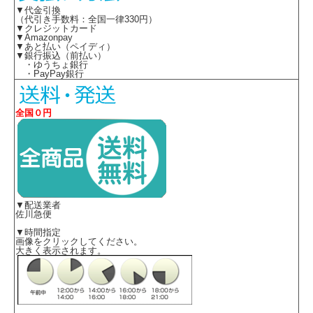
▼代金引換
（代引き手数料：全国一律330円）
▼クレジットカード
▼Amazonpay
▼あと払い（ペイディ）
▼銀行振込（前払い）
・ゆうちょ銀行
・PayPay銀行
全国０円
▼配送業者
佐川急便
▼時間指定
画像をクリックしてください。
大きく表示されます。