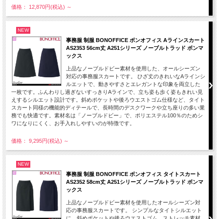
価格： 12,870円(税込)
～
NEW
事務服 制服 BONOFFICE ボンオフィス Aラインスカート
AS2353 56cm丈 A251シリーズ ノーブルトラッド ボンマ
ックス
上品なノーブルドビー素材を使用した、オールシーズン
対応の事務服スカートです。 ひざ丈のきれいなAラインシ
ルエットで、動きやすさとエレガントな印象を両立した
一枚です。ふんわりし過ぎないすっきりAラインで、立ち姿も歩く姿もきれい見
えするシルエット設計です。斜めポケットや後ろウエストゴム仕様など、タイト
スカート同様の機能的ディテールで、長時間のデスクワークや立ち座りの多い業
務でも快適です。素材名は「ノーブルドビー」で、ポリエステル100％のためシ
ワになりにくく、お手入れしやすいのが特徴です。
価格： 9,295円(税込)
～
NEW
事務服 制服 BONOFFICE ボンオフィス タイトスカート
AS2352 58cm丈 A251シリーズ ノーブルトラッド ボンマ
ックス
上品なノーブルドビー素材を使用したオールシーズン対
応の事務服スカートです。 シンプルなタイトシルエット
に、斜めポケットや後ろウエストゴム、ストレッチ素材