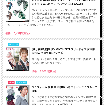
ジョイ ミニスカーフ(リバーシブル) EAZ984
リバーシブルミニスカーフです。ループに通すだけで美
しい形が完成する、ENJOY Rougeのスカーフです。 華や
かな色は女性たちを一瞬で輝かせ、企業の個性をドラマ
ティックに伝えます。 スカーフが持つ色使いの魔法を、
ぜひイメージアップにお役立てください。
価格： 3,432円(税込)
PICK UP
[残り在庫1点]リボン GNTL-2271 フリーサイズ 女性用
GROW グロウ D4ピンク系
首元をパッと明るく見せることができます。異彩アート
作品を起用したタイです。
価格： 2,980円(税込)
NEW
PICK UP
ユニフォーム 制服 受付 接客 ハネクトーン ミニスカーフ
8096
シックな色と上品な光沢感が魅力のシャンタン素材で顔
周りに華やぎを与えます。別売りのPリングを使用すると
簡単にアレンジすることが可能です。