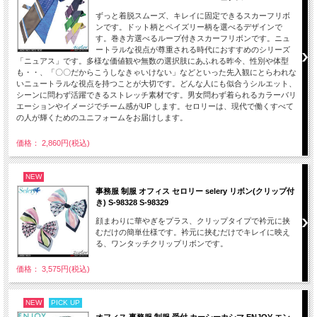
ずっと着脱スムーズ、キレイに固定できるスカーフリボ
ンです。ドット柄とペイズリー柄を選べるデザインで
す。巻き方選べるループ付きスカーフリボンです。ニュ
ートラルな視点が尊重される時代におすすめのシリーズ
「ニュアス」です。多様な価値観や無数の選択肢にあふれる昨今、性別や体型
も・・、「〇〇だからこうしなきゃいけない」などといった先入観にとらわれな
いニュートラルな視点を持つことが大切です。どんな人にも似合うシルエット、
シーンに問わず活躍できるストレッチ素材です。男女問わず着られるカラーバリ
エーションやイメージでチーム感がUP します。セロリーは、現代で働くすべて
の人が輝くためのユニフォームをお届けします。
価格： 2,860円(税込)
NEW
事務服 制服 オフィス セロリー selery リボン(クリップ付
き) S-98328 S-98329
顔まわりに華やぎをプラス、クリップタイプで衿元に挟
むだけの簡単仕様です。衿元に挟むだけでキレイに映え
る、ワンタッチクリップリボンです。
価格： 3,575円(税込)
NEW
PICK UP
オフィス 事務服 制服 受付 カーシーカシマ ENJOY エン