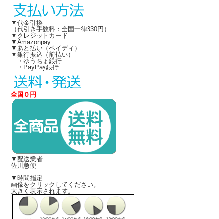
▼代金引換
（代引き手数料：全国一律330円）
▼クレジットカード
▼Amazonpay
▼あと払い（ペイディ）
▼銀行振込（前払い）
・ゆうちょ銀行
・PayPay銀行
全国０円
▼配送業者
佐川急便
▼時間指定
画像をクリックしてください。
大きく表示されます。