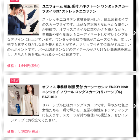
ユニフォーム 制服 受付 ハネクトーン ワンタッチスカー
フタイ 8097 ストレッチエコサテン
ストレッチエコサテン素材を使用した、簡単装着タイプ
のスカーフタイです。上品な光沢感となめらかな風合い
が特徴で、オフィススタイルに華やかさを添えながら、
事務服や受付制服ともコーディネートしやすいシンプル
なデザインに仕上げています。ワンタッチ仕様で着脱がスムーズなため、忙しい
朝でも素早く身だしなみを整えることができ、クリップ付きで位置がずれにくい
のもポイントです。パール調ボタンなどのディテールがさりげない高級感を演出
し、きちんと感を求められるシーンに最適です。
価格： 1,644円(税込)
NEW
オフィス 事務服 制服 受付 カーシーカシマ ENJOY Noir
エンジョイ ノワール ロングスカーフ(リバーシブル)
EAZ1019
リバーシブル仕様のロングスカーフです。華やかな色は
女性たちを一瞬で輝かせ、企業の個性をドラマティック
に伝えます。スカーフが持つ色使いの魔法を、ぜひイメ
ージアップにお役立てください。
価格： 5,362円(税込)