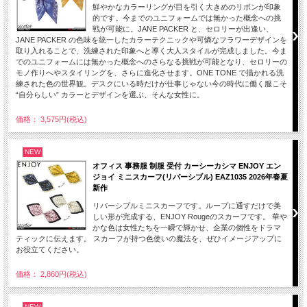
鮮やかなカラーリングが目を引く大きめのリボンが印象
的です。今までのユニフォームでは無かった概念への挑
戦が可能に。JANE PACKER と、セロリーが出逢い、
JANE PACKER の色味を統一したカラーテクニックや可憐なフラワーデザインを
取り入れることで、洗練された印象へと導く大人スタイルが完成しました。今ま
でのユニフォームには無かった概念へのさらなる挑戦が可能となり、セロリーの
モノ作りへやスタイリングを、さらに進化させます。ONE TONE で描かれる洗
練された色の世界観。デスクにいる時だけが仕事じゃない今の時代に働く服こそ
“自分らしい” カラーとデザインを選ぶ、そんな女性に。
価格： 3,575円(税込)
NEW
オフィス 事務服 制服 受付 カーシーカシマ ENJOY エン
ジョイ ミニスカーフ(リバーシブル) EAZ1035 2026年春夏
新作
リバーシブルミニスカーフです。ループに通すだけで美
しい形が完成する、ENJOY Rougeのスカーフです。 華や
かな色は女性たちを一瞬で輝かせ、企業の個性をドラマ
ティックに伝えます。 スカーフが持つ色使いの魔法を、ぜひイメージアップに
お役立てください。
価格： 2,860円(税込)
NEW