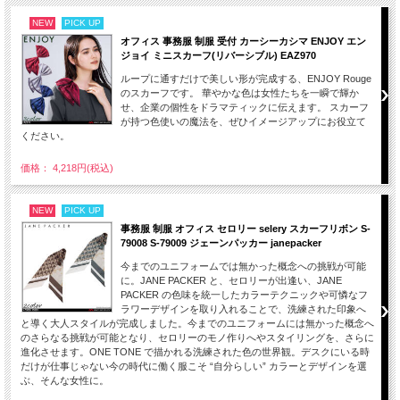
NEW
PICK UP
オフィス 事務服 制服 受付 カーシーカシマ ENJOY エン
ジョイ ミニスカーフ(リバーシブル) EAZ970
ループに通すだけで美しい形が完成する、ENJOY Rouge
のスカーフです。 華やかな色は女性たちを一瞬で輝か
せ、企業の個性をドラマティックに伝えます。 スカーフ
が持つ色使いの魔法を、ぜひイメージアップにお役立て
ください。
価格： 4,218円(税込)
NEW
PICK UP
事務服 制服 オフィス セロリー selery スカーフリボン S-
79008 S-79009 ジェーンパッカー janepacker
今までのユニフォームでは無かった概念への挑戦が可能
に。JANE PACKER と、セロリーが出逢い、JANE
PACKER の色味を統一したカラーテクニックや可憐なフ
ラワーデザインを取り入れることで、洗練された印象へ
と導く大人スタイルが完成しました。今までのユニフォームには無かった概念へ
のさらなる挑戦が可能となり、セロリーのモノ作りへやスタイリングを、さらに
進化させます。ONE TONE で描かれる洗練された色の世界観。デスクにいる時
だけが仕事じゃない今の時代に働く服こそ “自分らしい” カラーとデザインを選
ぶ、そんな女性に。