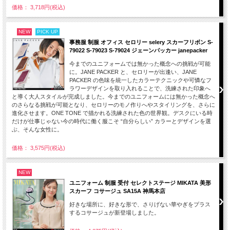
価格： 3,718円(税込)
NEW
PICK UP
事務服 制服 オフィス セロリー selery スカーフリボン S-
79022 S-79023 S-79024 ジェーンパッカー janepacker
今までのユニフォームでは無かった概念への挑戦が可能
に。JANE PACKER と、セロリーが出逢い、JANE
PACKER の色味を統一したカラーテクニックや可憐なフ
ラワーデザインを取り入れることで、洗練された印象へ
と導く大人スタイルが完成しました。今までのユニフォームには無かった概念へ
のさらなる挑戦が可能となり、セロリーのモノ作りへやスタイリングを、さらに
進化させます。ONE TONE で描かれる洗練された色の世界観。デスクにいる時
だけが仕事じゃない今の時代に働く服こそ “自分らしい” カラーとデザインを選
ぶ、そんな女性に。
価格： 3,575円(税込)
NEW
ユニフォーム 制服 受付 セレクトステージ MIKATA 美形
スカーフ コサージュ SA15A 神馬本店
好きな場所に、好きな形で、さりげない華やぎをプラス
するコサージュが新登場しました。