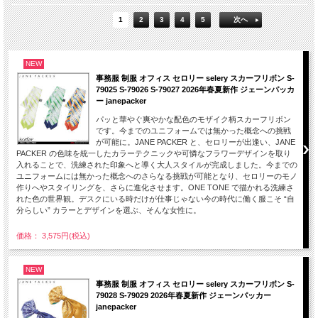
1
2
3
4
5
次へ
NEW
事務服 制服 オフィス セロリー selery スカーフリボン S-
79025 S-79026 S-79027 2026年春夏新作 ジェーンパッカ
ー janepacker
パッと華やぐ爽やかな配色のモザイク柄スカーフリボン
です。今までのユニフォームでは無かった概念への挑戦
が可能に。JANE PACKER と、セロリーが出逢い、JANE
PACKER の色味を統一したカラーテクニックや可憐なフラワーデザインを取り
入れることで、洗練された印象へと導く大人スタイルが完成しました。今までの
ユニフォームには無かった概念へのさらなる挑戦が可能となり、セロリーのモノ
作りへやスタイリングを、さらに進化させます。ONE TONE で描かれる洗練さ
れた色の世界観。デスクにいる時だけが仕事じゃない今の時代に働く服こそ “自
分らしい” カラーとデザインを選ぶ、そんな女性に。
価格： 3,575円(税込)
NEW
事務服 制服 オフィス セロリー selery スカーフリボン S-
79028 S-79029 2026年春夏新作 ジェーンパッカー
janepacker