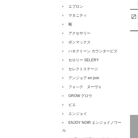
エプロン
マタニティ
靴
アクセサリー
ボンマックス
ハネクトーン カウンタービズ
セロリー SELERY
セレクトステージ
アンジョア en joie
フォ―ク ヌーヴォ
GROW グロウ
ピエ
エンジョイ
ENJOY NOIR エンジョイノワー
ル