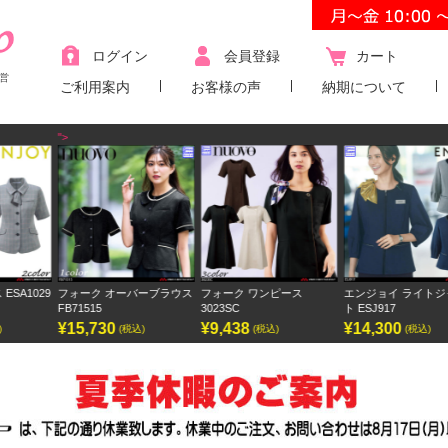
ログイン
会員登録
カート
営
ご利用案内
お客様の声
納期について
">
"
9
フォーク オーバーブラウス
フォーク ワンピース
エンジョイ ライトジャケッ
FB71515
3023SC
ト ESJ917
¥15,730
¥9,438
¥14,300
(税込)
(税込)
(税込)