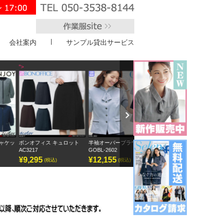
会社案内
サンプル貸出サービス
>
Next
ボンオフィス キュロット
半袖オーバーブラウス
アンジョア ベスト 12145
フォ
AC3217
GOBL-2602
FP6
¥9,295
¥12,155
¥12,083
¥9,
(税込)
(税込)
(税込)