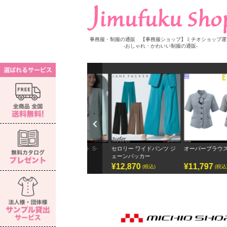
事務服・制服の通販 【事務服ショップ】ミチオショップ運
-おしゃれ・かわいい制服の通販-
Previ
ous
セロリー ジャケット S-
セロリー ワイドパンツ ジ
オーバーブラウス ESA102
72100 S-72105
ェーンパッカー
¥17,160
¥12,870
¥11,797
(税込)
(税込)
(税込)