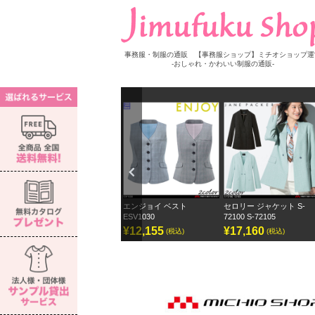
事務服・制服の通販 【事務服ショップ】ミチオショップ運
-おしゃれ・かわいい制服の通販-
Previ
ous
セロリー 長袖ブラウス S-
エンジョイ ベスト
セロリー ジャケット S-
73272
ESV1030
72100 S-72105
¥7,150
¥12,155
¥17,160
(税込)
(税込)
(税込)