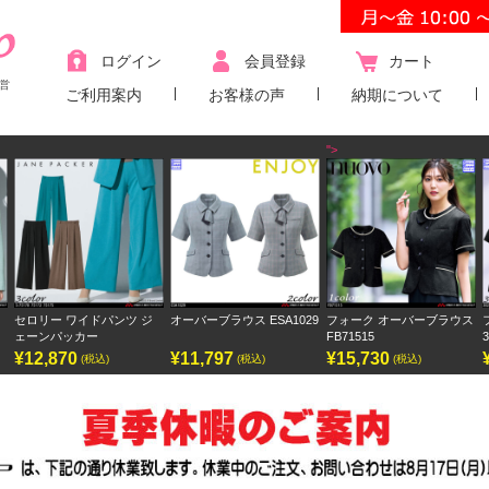
ログイン
会員登録
カート
営
ご利用案内
お客様の声
納期について
">
セロリー ワイドパンツ ジ
オーバーブラウス ESA1029
フォーク オーバーブラウス
フ
ェーンパッカー
FB71515
30
¥12,870
¥11,797
¥15,730
¥9
(税込)
(税込)
(税込)