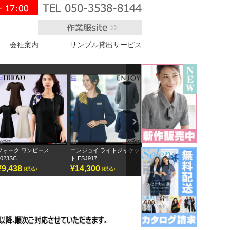
会社案内
サンプル貸出サービス
">
Next
ォーク ワンピース
エンジョイ ライトジャケッ
ボンオフィス キュロット
半袖オ
23SC
ト ESJ917
AC3217
GOBL-
,438
¥14,300
¥9,295
¥12,
(税込)
(税込)
(税込)