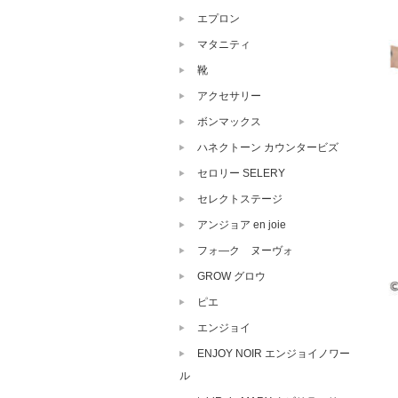
エプロン
マタニティ
靴
アクセサリー
ボンマックス
ハネクトーン カウンタービズ
セロリー SELERY
セレクトステージ
アンジョア en joie
フォ―ク ヌーヴォ
GROW グロウ
ピエ
エンジョイ
ENJOY NOIR エンジョイノワー
ル