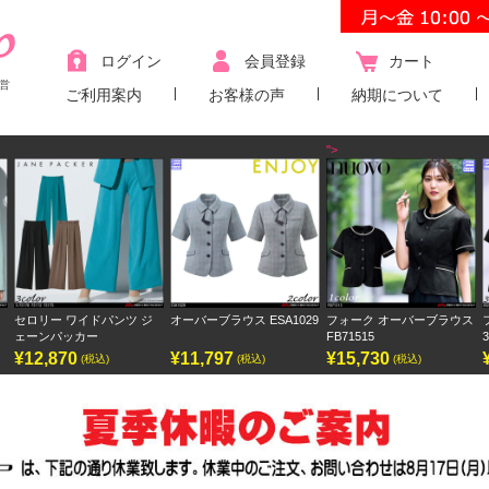
ログイン
会員登録
カート
営
ご利用案内
お客様の声
納期について
">
ワイドパンツ ジ
オーバーブラウス ESA1029
フォーク オーバーブラウス
フォーク ワ
ッカー
FB71515
3023SC
70
¥11,797
¥15,730
¥9,438
(税込)
(税込)
(税込)
(税