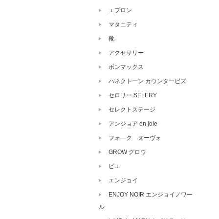
エプロン
マタニティ
靴
アクセサリー
ボンマックス
ハネクトーン カウンタービズ
セロリー SELERY
セレクトステージ
アンジョア en joie
フォ―ク ヌーヴォ
GROW グロウ
ピエ
エンジョイ
ENJOY NOIR エンジョイノワー
ル