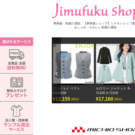
事務服・制服の通販 【事務服ショップ】ミチオショップ運
-おしゃれ・かわいい制服の通販-
Previ
ous
ー 長袖ブラウス S-
エンジョイ ベスト
セロリー ジャケット S-
セロリー 
ESV1030
72100 S-72105
ェーンパ
150
¥12,155
¥17,160
¥12,8
(税込)
(税込)
(税込)