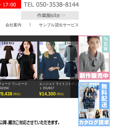
会社案内
サンプル貸出サービス
">
Next
ンピース
エンジョイ ライトジャケッ
ボンオフィス キュロット
半袖オーバーブ
ト ESJ917
AC3217
GOBL-2602
¥14,300
¥9,295
¥12,155
込)
(税込)
(税込)
(税込)