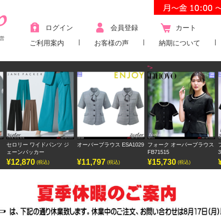
ログイン
会員登録
カート
営
ご利用案内
お客様の声
納期について
">
 ジ
オーバーブラウス ESA1029
フォーク オーバーブラウス
フォーク ワンピース
FB71515
3023SC
¥11,797
¥15,730
¥9,438
(税込)
(税込)
(税込)