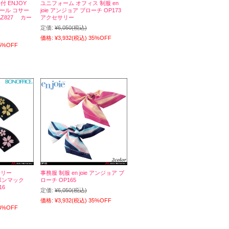
 ENJOY
ユニフォーム オフィス 制服 en
ワール コサー
joie アンジョア ブローチ OP173
Z827 カー
アクセサリー
定価:
¥6,050
(税込)
価格:
¥3,932
(税込)
35%OFF
5%OFF
サリー
事務服 制服 en joie アンジョア ブ
 ボンマック
ローチ OP165
16
定価:
¥6,050
(税込)
価格:
¥3,932
(税込)
35%OFF
4%OFF