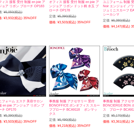
ィス 接客 受付 制服 en joie ア
オフィス 接客 受付 制服 en joie ア
ユニフォーム 制服 受付
ジョア リボン ブローチ OP183
ンジョア リボン ドット柄 水玉 ブ
Noir エンジョイ ノ
ローチ OP178
ジュミニスカーフ EA
価:
¥6,050
(税込)
シーカシマ
定価:
¥5,390
(税込)
格:
¥3,932
(税込)
35%OFF
定価:
¥6,380
(税込)
価格:
¥3,503
(税込)
35%OFF
価格:
¥4,147
(税込)
3
ニフォーム エステ 美容サロン
事務服 制服 アクセサリー 受付
事務服 制服 アクセ
 en joie アンジョア リボン ブ
BONOFFICE ボンオフィス スカー
BONCIERGE BON
チ OP170
フブローチ BCA9118 ボンマッ
ス ブローチ BCA91
クス
価:
¥5,390
(税込)
定価:
¥5,170
(税込)
定価:
¥6,490
(税込)
格:
¥3,503
(税込)
35%OFF
価格:
¥3,361
(税込)
3
価格:
¥4,218
(税込)
35%OFF