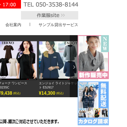
会社案内
サンプル貸出サービス
">
Next
エンジョイ ライトジャケッ
ボンオフィス キュロット
半袖オーバーブラウス
ア
ト ESJ917
AC3217
GOBL-2602
¥14,300
¥9,295
¥12,155
¥
(税込)
(税込)
(税込)