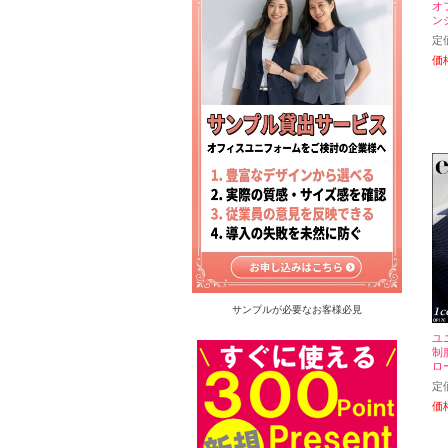
オフ
ン
定
価
サンプルが必要なお客様必見
ユ
制服
ロー
定
価