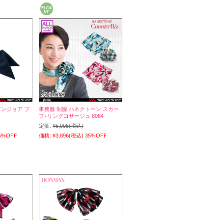
e アンジョア ブ
事務服 制服 ハネクトーン スカー
フ+リングコサージュ 8084
定価:
¥5,995
(税込)
5%OFF
価格:
¥3,896
(税込)
35%OFF