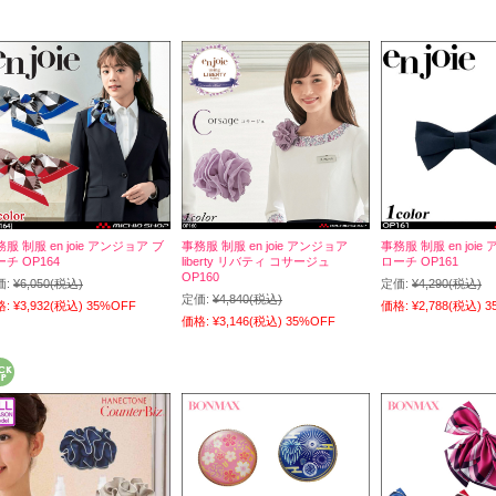
服 制服 en joie アンジョア ブ
事務服 制服 en joie アンジョア
事務服 制服 en joi
チ OP164
liberty リバティ コサージュ
ローチ OP161
OP160
価:
¥6,050
(税込)
定価:
¥4,290
(税込)
定価:
¥4,840
(税込)
格:
¥3,932
(税込)
35%OFF
価格:
¥2,788
(税込)
3
価格:
¥3,146
(税込)
35%OFF