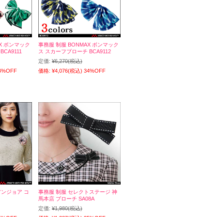
AX ボンマック
事務服 制服 BONMAX ボンマック
CA9111
ス スカーフブローチ BCA9112
定価:
¥6,270
(税込)
4%OFF
価格:
¥4,076
(税込)
34%OFF
e アンジョア コ
事務服 制服 セレクトステージ 神
馬本店 ブローチ SA08A
定価:
¥1,980
(税込)