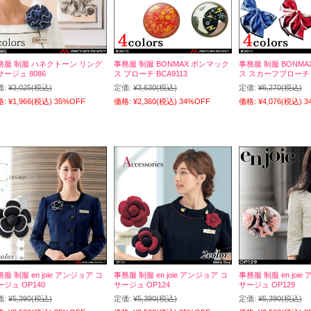
務服 制服 ハネクトーン リング
事務服 制服 BONMAX ボンマック
事務服 制服 BONM
サージュ 8086
ス ブローチ BCA9113
ス スカーフブローチ B
価:
¥3,025
(税込)
定価:
¥3,630
(税込)
定価:
¥6,270
(税込)
格:
¥1,966
(税込)
35%OFF
価格:
¥2,360
(税込)
34%OFF
価格:
¥4,076
(税込)
3
服 制服 en joie アンジョア コ
事務服 制服 en joie アンジョア コ
事務服 制服 en joi
ージュ OP140
サージュ OP124
サージュ OP129
価:
¥5,390
(税込)
定価:
¥5,390
(税込)
定価:
¥5,390
(税込)