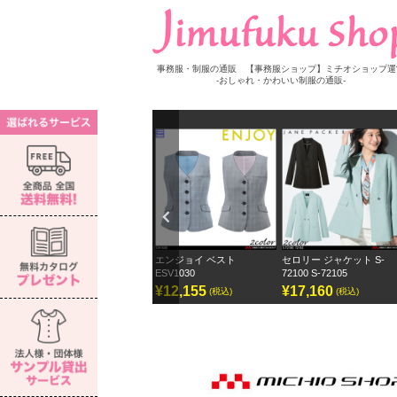
事務服・制服の通販 【事務服ショップ】ミチオショップ運
-おしゃれ・かわいい制服の通販-
Previ
ous
ス S-
エンジョイ ベスト
セロリー ジャケット S-
セロリー ワイドパンツ
ESV1030
72100 S-72105
ェーンパッカー
¥12,155
¥17,160
¥12,870
(税込)
(税込)
(税込)