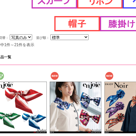
切替：
並び順：
件中1件～21件を表示
商品一覧