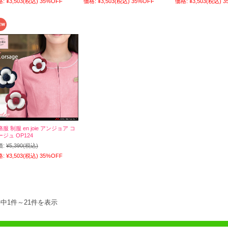
格:
¥3,503
(税込)
35%OFF
価格:
¥3,503
(税込)
35%OFF
価格:
¥3,503
(税込)
3
服 制服 en joie アンジョア コ
ージュ OP124
価:
¥5,390
(税込)
格:
¥3,503
(税込)
35%OFF
件中1件～21件を表示