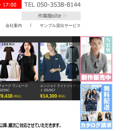
会社案内
サンプル貸出サービス
">
Next
エンジョイ ライトジャケッ
ボンオフィス キュロット
半袖オーバーブラウス
アンジ
ト ESJ917
AC3217
GOBL-2602
¥14,300
¥9,295
¥12,155
¥12
(税込)
(税込)
(税込)