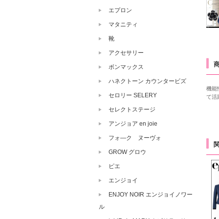
エプロン
マタニティ
靴
アクセサリー
ボンマックス
ハネクトーン カウンタービズ
機能
セロリー SELERY
て活
セレクトステージ
アンジョア en joie
フォ―ク ヌーヴォ
GROW グロウ
ピエ
エンジョイ
ENJOY NOIR エンジョイノワー
ル