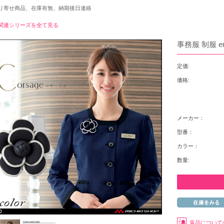
り寄せ商品、在庫有無、納期後日連絡
関連シリーズを全て見る
事務服 制服 en
定価:
価格:
メーカー：
型番：
カラー：
数量:
返品について