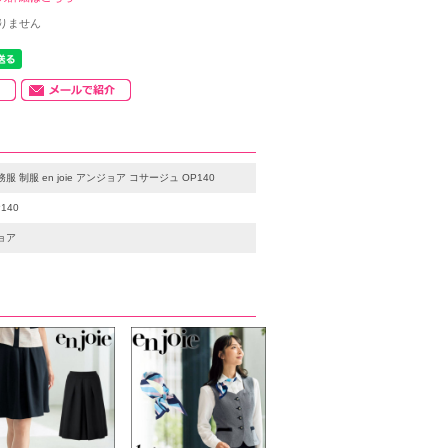
りません
務服 制服 en joie アンジョア コサージュ OP140
140
ョア