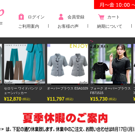
ログイン
会員登録
カート
営
ご利用案内
お客様の声
納期について
">
オーバーブラウス ESA1029
フォーク オーバーブラウス
フォーク ワンピース
FB71515
3023SC
¥11,797
¥15,730
¥9,438
(税込)
(税込)
(税込)