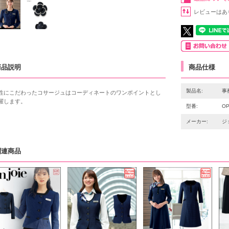
レビューはあ
商品説明
商品仕様
製品名:
事
性にこだわったコサージュはコーディネートのワンポイントとし
躍します。
型番:
OP
メーカー:
ジ
関連商品