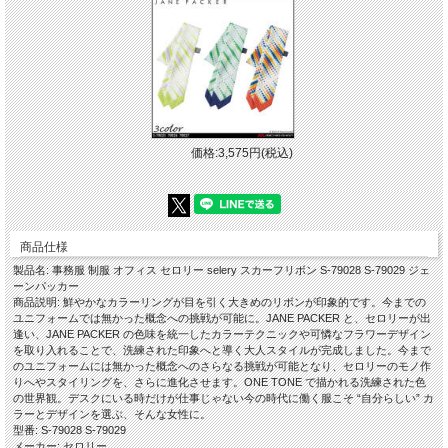
価格:3,575円(税込)
商品仕様
製品名: 事務服 制服 オフィス セロリー selery スカーフリボン S-79028 S-79029 ジェ
ーンパッカー
商品説明: 鮮やかなカラーリングが目を引く大きめのリボンが印象的です。今までの
ユニフォームでは無かった概念への挑戦が可能に。JANE PACKER と、セロリーが出
逢い、JANE PACKER の色味を統一したカラーテクニックや可憐なフラワーデザイン
を取り入れることで、洗練された印象へと導く大人スタイルが完成しました。今まで
のユニフォームには無かった概念へのさらなる挑戦が可能となり、セロリーのモノ作
りへやスタイリングを、さらに進化させます。ONE TONE で描かれる洗練された色
の世界観。デスクにいる時だけが仕事じゃない今の時代に働く服こそ “自分らしい” カ
ラーとデザインを選ぶ、そんな女性に。
型番: S-79028 S-79029
メーカー: セロリー