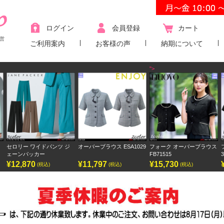
ログイン
会員登録
カート
営
ご利用案内
お客様の声
納期について
">
パンツ ジ
オーバーブラウス ESA1029
フォーク オーバーブラウス
フォーク ワンピース
FB71515
3023SC
¥11,797
¥15,730
¥9,438
)
(税込)
(税込)
(税込)