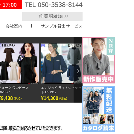
会社案内
サンプル貸出サービス
">
Next
エンジョイ ライトジャケッ
ボンオフィス キュロット
半袖オーバーブラウス
ト ESJ917
AC3217
GOBL-2602
¥14,300
¥9,295
¥12,155
(税込)
(税込)
(税込)