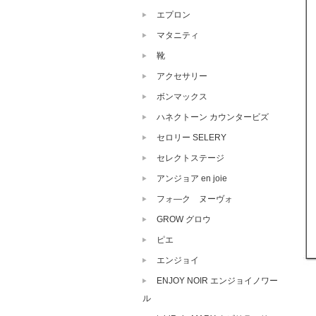
エプロン
マタニティ
靴
アクセサリー
ボンマックス
ハネクトーン カウンタービズ
セロリー SELERY
セレクトステージ
アンジョア en joie
フォ―ク ヌーヴォ
GROW グロウ
ピエ
エンジョイ
ENJOY NOIR エンジョイノワー
ル