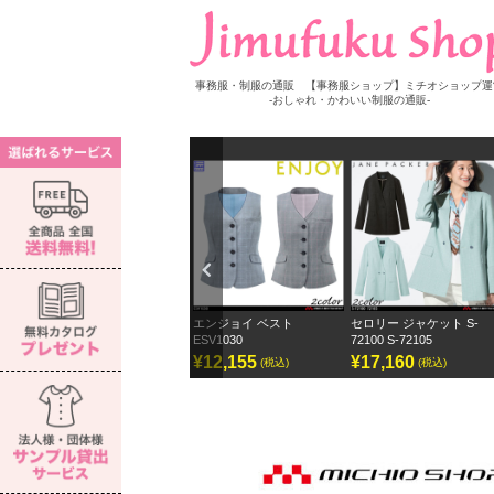
事務服・制服の通販 【事務服ショップ】ミチオショップ運
-おしゃれ・かわいい制服の通販-
Previ
ous
ブラウス S-
エンジョイ ベスト
セロリー ジャケット S-
セロリー ワイド
ESV1030
72100 S-72105
ェーンパッカー
¥12,155
¥17,160
¥12,870
込)
(税込)
(税込)
(税込