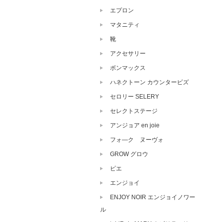
エプロン
マタニティ
靴
アクセサリー
ボンマックス
ハネクトーン カウンタービズ
セロリー SELERY
セレクトステージ
アンジョア en joie
フォ―ク ヌーヴォ
GROW グロウ
ピエ
エンジョイ
ENJOY NOIR エンジョイノワー
ル