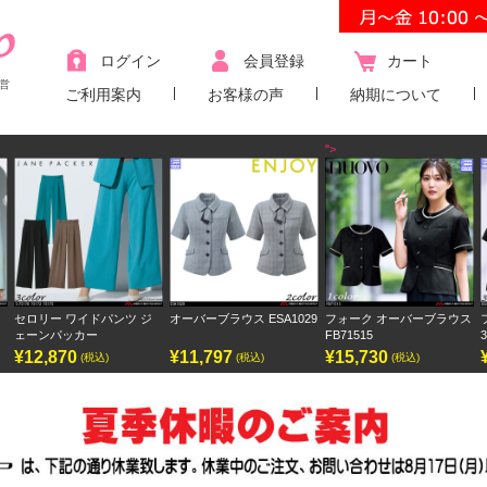
ログイン
会員登録
カート
営
ご利用案内
お客様の声
納期について
">
パンツ ジ
オーバーブラウス ESA1029
フォーク オーバーブラウス
フォーク ワンピース
FB71515
3023SC
¥11,797
¥15,730
¥9,438
)
(税込)
(税込)
(税込)