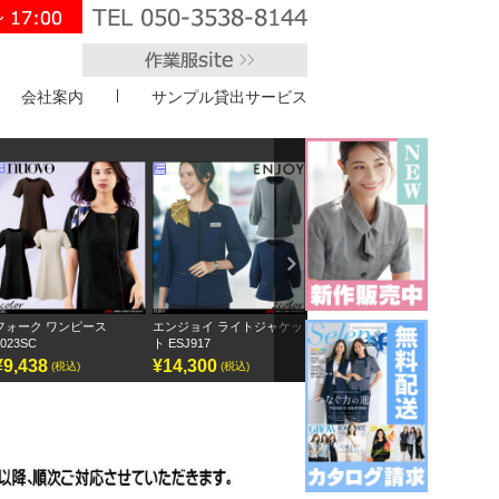
会社案内
サンプル貸出サービス
">
Next
エンジョイ ライトジャケッ
ボンオフィス キュロット
半袖オーバーブラウス
ト ESJ917
AC3217
GOBL-2602
¥14,300
¥9,295
¥12,155
(税込)
(税込)
(税込)