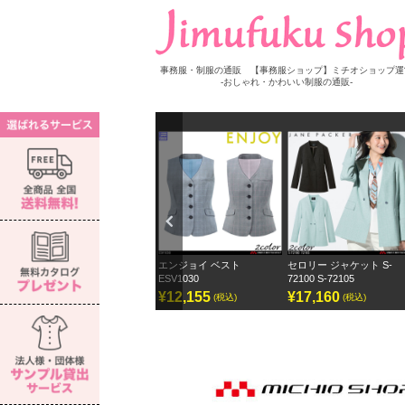
事務服・制服の通販 【事務服ショップ】ミチオショップ運
-おしゃれ・かわいい制服の通販-
Previ
ous
ブラウス S-
エンジョイ ベスト
セロリー ジャケット S-
セロリー ワイド
ESV1030
72100 S-72105
ェーンパッカー
¥12,155
¥17,160
¥12,870
込)
(税込)
(税込)
(税込