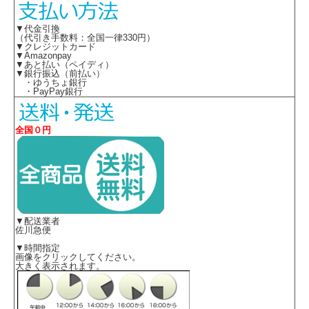
▼代金引換
（代引き手数料：全国一律330円）
▼クレジットカード
▼Amazonpay
▼あと払い（ペイディ）
▼銀行振込（前払い）
・ゆうちょ銀行
・PayPay銀行
全国０円
・素材 ：ポリエステル100%
・巾12cm 長さ150cm
※取り寄せ商品、在庫有無、納期後日連絡
▼配送業者
佐川急便
▼時間指定
画像をクリックしてください。
大きく表示されます。