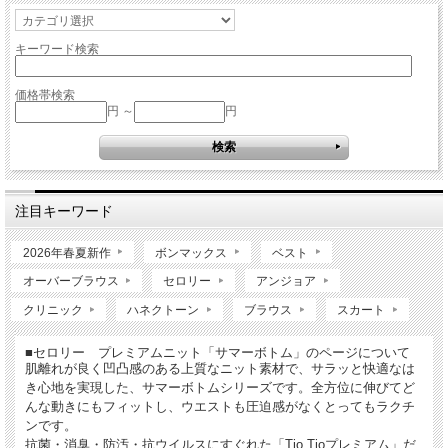
キーワード検索
価格帯検索
円 ～
円
注目キーワード
2026年春夏新作
ボンマックス
ベスト
オーバーブラウス
セロリー
アンジョア
クリニック
ハネクトーン
ブラウス
スカート
■セロリー プレミアムニット「サマーボトム」のページについて
肌離れが良く凹凸感のある上質なニット素材で、サラッと快適なは
き心地を実現した、サマーボトムシリーズです。全方位に伸びてど
んな動きにもフィットし、ウエストも圧迫感がなくとってもラクチ
ンです。
抗菌・消臭・防汚・抗ウイルスにすぐれた「Tio Tioプレミアム」だ