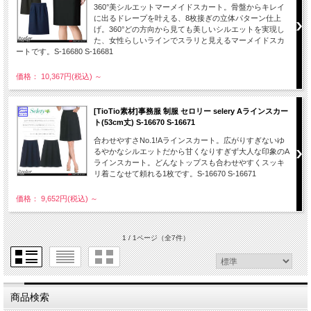
360°美シルエットマーメイドスカート。骨盤からキレイ
に出るドレープを叶える、8枚接ぎの立体パターン仕上
げ。360°どの方向から見ても美しいシルエットを実現し
た、女性らしいラインでスラリと見えるマーメイドスカ
ートです。S-16680 S-16681
価格： 10,367円(税込)
～
[TioTio素材]事務服 制服 セロリー selery Aラインスカー
ト(53cm丈) S-16670 S-16671
合わせやすさNo.1!Aラインスカート。広がりすぎないゆ
るやかなシルエットだから甘くなりすぎず大人な印象のA
ラインスカート。どんなトップスも合わせやすくスッキ
リ着こなせて頼れる1枚です。S-16670 S-16671
価格： 9,652円(税込)
～
1 / 1ページ
（全7件）
商品検索