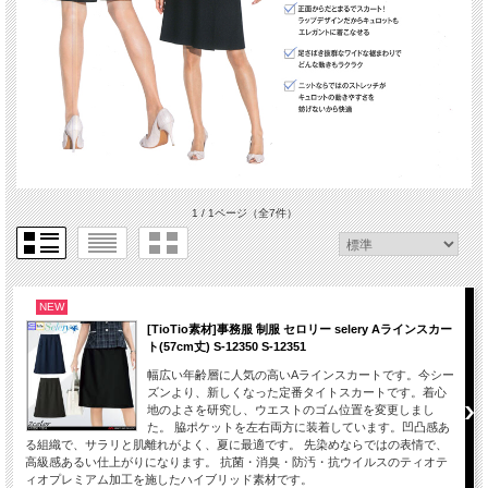
1 / 1ページ
（全7件）
NEW
[TioTio素材]事務服 制服 セロリー selery Aラインスカー
ト(57cm丈) S-12350 S-12351
幅広い年齢層に人気の高いAラインスカートです。今シー
ズンより、新しくなった定番タイトスカートです。着心
地のよさを研究し、ウエストのゴム位置を変更しまし
た。 脇ポケットを左右両方に装着しています。凹凸感あ
る組織で、サラリと肌離れがよく、夏に最適です。 先染めならではの表情で、
高級感あるい仕上がりになります。 抗菌・消臭・防汚・抗ウイルスのティオテ
ィオプレミアム加工を施したハイブリッド素材です。