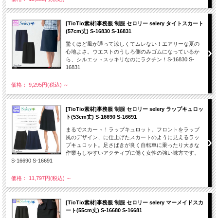
[TioTio素材]事務服 制服 セロリー selery タイトスカート
(57cm丈) S-16830 S-16831
驚くほど風が通って涼しくてムレない！エアリーな夏の
心地よさ。ウエストのうしろ側のみゴムになっているか
ら、シルエットスッキリなのにラクチン！S-16830 S-
16831
価格： 9,295円(税込)
～
[TioTio素材]事務服 制服 セロリー selery ラップキュロッ
ト(53cm丈) S-16690 S-16691
まるでスカート！ラップキュロット。フロントをラップ
風のデザイン、に仕上げたスカートのように見えるラッ
プキュロット。足さばきが良く自転車に乗ったり大きな
作業もしやすいアクティブに働く女性の強い味方です。
S-16690 S-16691
価格： 11,797円(税込)
～
[TioTio素材]事務服 制服 セロリー selery マーメイドスカ
ート(55cm丈) S-16680 S-16681