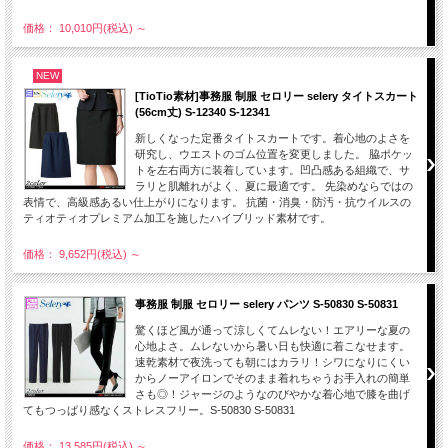
価格： 10,010円(税込)
～
NEW
[TioTio素材]事務服 制服 セロリー selery タイトスカート
(56cm丈) S-12340 S-12341
新しくなった定番タイトスカートです。着心地のよさを
研究し、ウエストのゴム位置を変更しました。 脇ポケッ
トを左右両方に装着しています。凹凸感ある組織で、サ
ラリと肌離れがよく、夏に最適です。 先染めならではの
表情で、高級感あるい仕上がりになります。 抗菌・消臭・防汚・抗ウイルスの
ティオティオプレミアム加工を施したハイブリッド素材です。
価格： 9,652円(税込)
～
事務服 制服 セロリー selery パンツ S-50830 S-50831
驚くほど風が通って涼しくてムレない！エアリーな夏の
心地よさ。ムレないから暑い日も快適に着こなせます。
速乾素材で夜洗っても朝にはカラリ！シワになりにくい
からノーアイロンでそのまま着れちゃうお手入れの簡単
さも◎！ジャージのようなのびやかな着心地で膝を曲げ
てもつっぱり感なくストレスフリー。S-50830 S-50831
価格： 13,585円(税込)
～