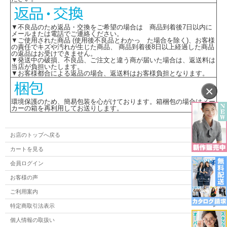
▼不良品のため返品・交換をご希望の場合は 商品到着後7日以内に
メールまたは電話でご連絡ください。
▼ご使用された商品 (使用後不良品とわかっ た場合を除く)、お客様
の責任でキズや汚れが生じた商品、 商品到着後8日以上経過した商品
の返品はお受けできません。
▼発送中の破損、不良品、ご注文と違う商が届いた場合は、返送料は
当店が負担いたします。
▼お客様都合による返品の場合、返送料はお客様負担となります。
×
環境保護のため、簡易包装を心がけております。箱梱包の場合はメー
カーの箱を再利用してお送りします。
お店のトップへ戻る
カートを見る
会員ログイン
お客様の声
ご利用案内
特定商取引法表示
個人情報の取扱い