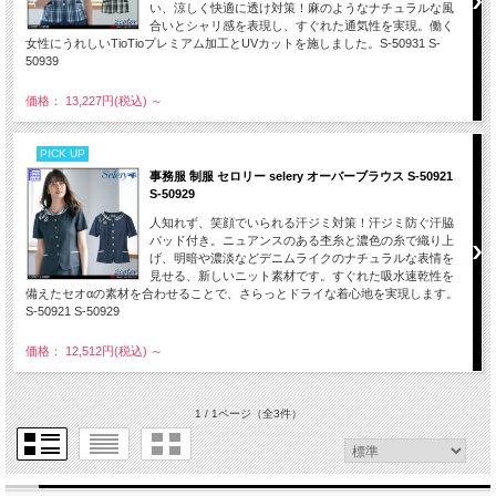
い、涼しく快適に透け対策！麻のようなナチュラルな風
合いとシャリ感を表現し、すぐれた通気性を実現。働く
女性にうれしいTioTioプレミアム加工とUVカットを施しました。S-50931 S-
50939
価格： 13,227円(税込)
～
PICK UP
事務服 制服 セロリー selery オーバーブラウス S-50921
S-50929
人知れず、笑顔でいられる汗ジミ対策！汗ジミ防ぐ汗脇
パッド付き。ニュアンスのある杢糸と濃色の糸で織り上
げ、明暗や濃淡などデニムライクのナチュラルな表情を
見せる、新しいニット素材です。すぐれた吸水速乾性を
備えたセオαの素材を合わせることで、さらっとドライな着心地を実現します。
S-50921 S-50929
価格： 12,512円(税込)
～
1 / 1ページ
（全3件）