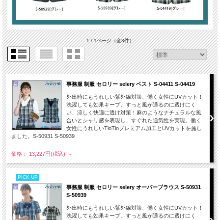
1 / 1ページ
（全3件）
事務服 制服 セロリー selery ベスト S-04411 S-04419
外出時にもうれしい紫外線対策、働く女性にUVカット！
洗濯しても効果キープ。すっと風が通るのに透けにく
い、涼しく快適に透け対策！麻のようなナチュラルな風
合いとシャリ感を表現し、すぐれた通気性を実現。働く
女性にうれしいTioTioプレミアム加工とUVカットを施し
ました。S-50931 S-50939
価格： 13,227円(税込)
～
PICK UP
事務服 制服 セロリー selery オーバーブラウス S-50931
S-50939
外出時にもうれしい紫外線対策、働く女性にUVカット！
洗濯しても効果キープ。すっと風が通るのに透けにく