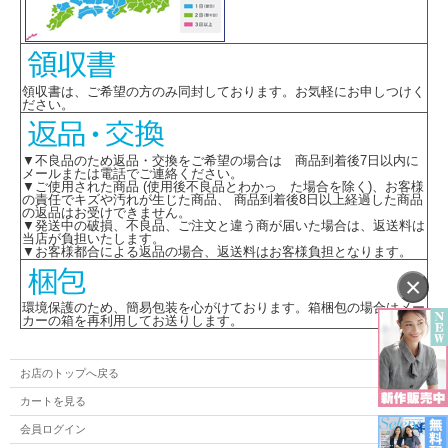
領収書は、ご希望の方のみ同封しております。お気軽にお申しつけく
ださい。
▼不良品のため返品・交換をご希望の場合は 商品到着後7日以内に
メールまたは電話でご連絡ください。
▼ご使用された商品 (使用後不良品とわかっ た場合を除く)、お客様
の責任でキズや汚れが生じた商品、 商品到着後8日以上経過した商品
の返品はお受けできません。
▼発送中の破損、不良品、ご注文と違う商が届いた場合は、返送料は
当店が負担いたします。
▼お客様都合による返品の場合、返送料はお客様負担となります。
×
環境保護のため、簡易包装を心がけております。箱梱包の場合はメー
カーの箱を再利用してお送りします。
お店のトップへ戻る
カートを見る
会員ログイン