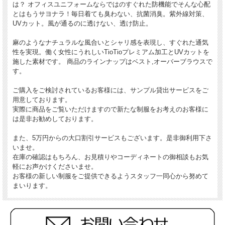
は？ オフィスユニフォームならではのすぐれた防機能でそんな心配
とはもうサヨナラ！毎日着ても臭わない、抗菌消臭。紫外線対策、
UVカット。風が通るのに透けない、透け防止。
麻のようなナチュラルな風合いとシャリ感を表現し、すぐれた通気
性を実現。働く女性にうれしいTioTioプレミアム加工とUVカットを
施した素材です。 商品のラインナップはベスト,オーバーブラウスで
す。
ご購入をご検討されているお客様には、サンプル貸出サービスをご
用意しております。
実際に商品をご覧いただけますので新たな制服をお考えのお客様に
は是非お勧めしております。
また、5万円からの大口割引サービスもございます。是非御利用下さ
いませ。
在庫の確認はもちろん、お見積りやコーディネートの御相談もお気
軽にお声かけくださいませ。
お客様の新しい制服をご提供できるようスタッフ一同心から努めて
まいります。