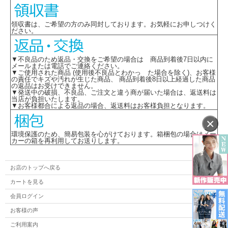
領収書は、ご希望の方のみ同封しております。お気軽にお申しつけく
ださい。
▼不良品のため返品・交換をご希望の場合は 商品到着後7日以内に
メールまたは電話でご連絡ください。
▼ご使用された商品 (使用後不良品とわかっ た場合を除く)、お客様
の責任でキズや汚れが生じた商品、 商品到着後8日以上経過した商品
の返品はお受けできません。
▼発送中の破損、不良品、ご注文と違う商が届いた場合は、返送料は
当店が負担いたします。
▼お客様都合による返品の場合、返送料はお客様負担となります。
×
環境保護のため、簡易包装を心がけております。箱梱包の場合はメー
カーの箱を再利用してお送りします。
お店のトップへ戻る
カートを見る
会員ログイン
お客様の声
ご利用案内