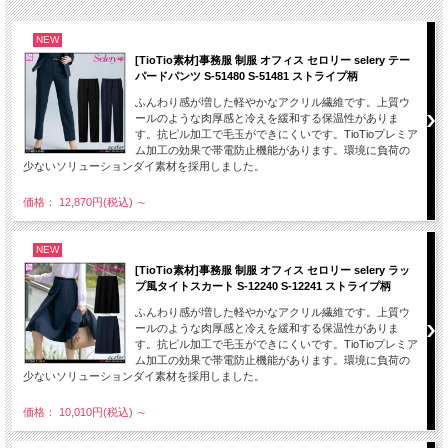
NEW
[TioTio素材]事務服 制服 オフィス セロリー selery テー
パードパンツ S-51480 S-51481 ストライプ柄
ふんわり感が増した軽やかなアクリル繊維です。上質ウ
ールのような肉厚感と冷えを緩和する保温性がありま
す。抗ピル加工で毛玉ができにくいです。TioTioプレミア
ム加工の効果で帯電防止機能があります。環境に負荷の
少ないソリューションダイ素材を採用しました。
価格： 12,870円(税込)
～
NEW
[TioTio素材]事務服 制服 オフィス セロリー selery ラッ
プ風タイトスカート S-12240 S-12241 ストライプ柄
ふんわり感が増した軽やかなアクリル繊維です。上質ウ
ールのような肉厚感と冷えを緩和する保温性がありま
す。抗ピル加工で毛玉ができにくいです。TioTioプレミア
ム加工の効果で帯電防止機能があります。環境に負荷の
少ないソリューションダイ素材を採用しました。
価格： 10,010円(税込)
～