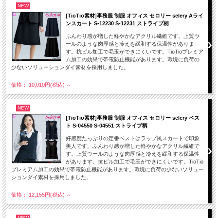
NEW
[TioTio素材]事務服 制服 オフィス セロリー selery Aライ
ンスカート S-12230 S-12231 ストライプ柄
ふんわり感が増した軽やかなアクリル繊維です。上質ウ
ールのような肉厚感と冷えを緩和する保温性がありま
す。抗ピル加工で毛玉ができにくいです。TioTioプレミア
ム加工の効果で帯電防止機能があります。環境に負荷の
少ないソリューションダイ素材を採用しました。
価格： 10,010円(税込)
～
NEW
[TioTio素材]事務服 制服 オフィス セロリー selery ベス
ト S-04550 S-04551 ストライプ柄
好感度たっぷりの定番ベストはラップ風スカートで印象
美人です。ふんわり感が増した軽やかなアクリル繊維で
す。上質ウールのような肉厚感と冷えを緩和する保温性
があります。抗ピル加工で毛玉ができにくいです。TioTio
プレミアム加工の効果で帯電防止機能があります。環境に負荷の少ないソリュー
ションダイ素材を採用しました。
価格： 12,155円(税込)
～
NEW