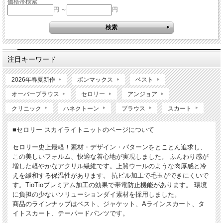
価格帯検索
円 ～
円
注目キーワード
2026年春夏新作
ボンマックス
ベスト
オーバーブラウス
セロリー
アンジョア
クリニック
ハネクトーン
ブラウス
スカート
■セロリー スカイライトニットのページについて
セロリー史上最軽！素材・デザイン・パターンをとことん追求し、
この美しいフォルム、快適な着心地が実現しました。 ふんわり感が
増した軽やかなアクリル繊維です。上質ウールのような肉厚感と冷
えを緩和する保温性があります。 抗ピル加工で毛玉ができにくいで
す。TioTioプレミアム加工の効果で帯電防止機能があります。 環境
に負担の少ないソリューションダイ素材を採用しました。
商品のラインナップはベスト、ジャケット、Aラインスカート、タ
イトスカート、テーパードパンツです。