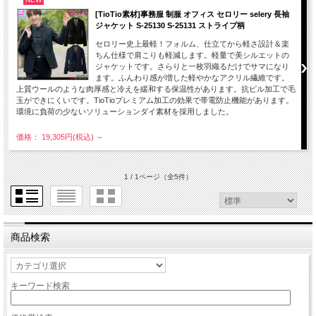
[TioTio素材]事務服 制服 オフィス セロリー selery 長袖
ジャケット S-25130 S-25131 ストライプ柄
セロリー史上最軽！フォルム、仕立てから軽さ設計＆楽
ちん仕様で肩こりも軽減します。軽量で美シルエットの
ジャケットです。さらりと一枚羽織るだけでサマになり
ます。ふんわり感が増した軽やかなアクリル繊維です。
上質ウールのような肉厚感と冷えを緩和する保温性があります。抗ピル加工で毛
玉ができにくいです。TioTioプレミアム加工の効果で帯電防止機能があります。
環境に負荷の少ないソリューションダイ素材を採用しました。
価格： 19,305円(税込)
～
1 / 1ページ
（全5件）
商品検索
キーワード検索