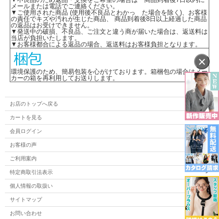
メールまたは電話でご連絡ください。
▼ご使用された商品 (使用後不良品とわかっ た場合を除く)、お客様
の責任でキズや汚れが生じた商品、 商品到着後8日以上経過した商品
の返品はお受けできません。
▼発送中の破損、不良品、ご注文と違う商が届いた場合は、返送料は
当店が負担いたします。
▼お客様都合による返品の場合、返送料はお客様負担となります。
×
環境保護のため、簡易包装を心がけております。箱梱包の場合はメー
カーの箱を再利用してお送りします。
お店のトップへ戻る
カートを見る
会員ログイン
お客様の声
ご利用案内
特定商取引法表示
個人情報の取扱い
サイトマップ
お問い合わせ