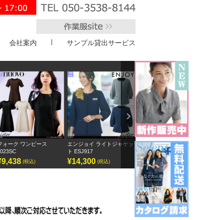
会社案内
サンプル貸出サービス
">
Next
エンジョイ ライトジャケッ
ボンオフィス キュロット
半袖オーバーブラウス
ト ESJ917
AC3217
GOBL-2602
¥14,300
¥9,295
¥12,155
(税込)
(税込)
(税込)