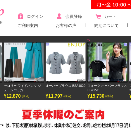
ログイン
会員登録
カート
営
ご利用案内
お客様の声
納期について
">
 ジ
オーバーブラウス ESA1029
フォーク オーバーブラウス
フォーク ワンピース
FB71515
3023SC
¥11,797
¥15,730
¥9,438
(税込)
(税込)
(税込)