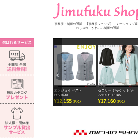
事務服・制服の通販 【事務服ショップ】ミチオショップ運
-おしゃれ・かわいい制服の通販-
Previ
ous
ウス S-
エンジョイ ベスト
セロリー ジャケット S-
セロリー ワイドパンツ
ESV1030
72100 S-72105
ェーンパッカー
¥12,155
¥17,160
¥12,870
(税込)
(税込)
(税込)