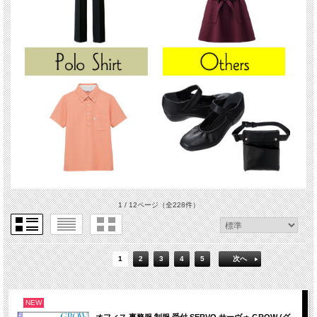
1 / 12ページ
（全228件）
1
2
3
4
5
次へ
NEW