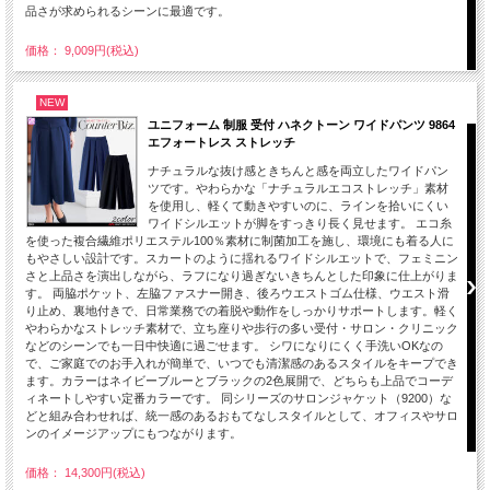
品さが求められるシーンに最適です。
価格： 9,009円(税込)
NEW
ユニフォーム 制服 受付 ハネクトーン ワイドパンツ 9864
エフォートレス ストレッチ
ナチュラルな抜け感ときちんと感を両立したワイドパン
ツです。やわらかな「ナチュラルエコストレッチ」素材
を使用し、軽くて動きやすいのに、ラインを拾いにくい
ワイドシルエットが脚をすっきり長く見せます。 エコ糸
を使った複合繊維ポリエステル100％素材に制菌加工を施し、環境にも着る人に
もやさしい設計です。スカートのように揺れるワイドシルエットで、フェミニン
さと上品さを演出しながら、ラフになり過ぎないきちんとした印象に仕上がりま
す。 両脇ポケット、左脇ファスナー開き、後ろウエストゴム仕様、ウエスト滑
り止め、裏地付きで、日常業務での着脱や動作をしっかりサポートします。軽く
やわらかなストレッチ素材で、立ち座りや歩行の多い受付・サロン・クリニック
などのシーンでも一日中快適に過ごせます。 シワになりにくく手洗いOKなの
で、ご家庭でのお手入れが簡単で、いつでも清潔感のあるスタイルをキープでき
ます。カラーはネイビーブルーとブラックの2色展開で、どちらも上品でコーデ
ィネートしやすい定番カラーです。 同シリーズのサロンジャケット（9200）な
どと組み合わせれば、統一感のあるおもてなしスタイルとして、オフィスやサロ
ンのイメージアップにもつながります。
価格： 14,300円(税込)