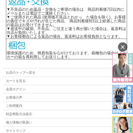
▼不良品のため返品・交換をご希望の場合は 商品到着後7日以内に
メールまたは電話でご連絡ください。
▼ご使用された商品 (使用後不良品とわかっ た場合を除く)、お客様
の責任でキズや汚れが生じた商品、 商品到着後8日以上経過した商品
の返品はお受けできません。
▼発送中の破損、不良品、ご注文と違う商が届いた場合は、返送料は
当店が負担いたします。
▼お客様都合による返品の場合、返送料はお客様負担となります。
×
環境保護のため、簡易包装を心がけております。箱梱包の場合はメー
カーの箱を再利用してお送りします。
お店のトップへ戻る
カートを見る
会員ログイン
お客様の声
ご利用案内
特定商取引法表示
個人情報の取扱い
サイトマップ