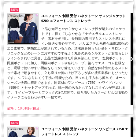
NEW
ユニフォーム 制服 受付 ハネクトーン サロンジャケット
9200 エフォートレス ストレッチ
上品な光沢とやわらかなストレッチ性が魅力のジャケッ
トです。軽くてしなやかな「ナチュラルエコストレッ
チ」素材を使用し、長時間の着用でもストレスを感じに
くい快適な着心地です。 ポリエステル系複合繊維100％の
エコ素材で、制菌加工が施されているため、清潔感を保ちたい受付・サロン・ク
リニックなどのシーンにおすすめです程よく丸みのあるシルエットが女性らしい
ラインをきれいに見せ、上品で洗練された印象を演出します。 左胸ポケット、
両腰ポケットに加え、両腰内ポケットや名札ループ、後ろウエストゴム仕様な
ど、現場で使いやすい機能をしっかり備えています。自然な伸縮性のあるストレ
ッチ素材で動きやすく、立ち座りや腕の上げ下ろしが多い接客業務にもぴったり
です。 シワになりにくく手洗い可能なため、日々のお手入れも簡単で、オール
シーズン快適に着用できます。同素材のワンピース（7750）やワイドパンツ
（9864）とセットアップすれば、統一感のあるおもてなしスタイルが完成しま
す。 ネイビーブルーとブラックの2色展開で、落ち着いたカラーがどんな職場の
イメージにも合わせやすい一枚です。
価格： 18,018円(税込)
NEW
ユニフォーム 制服 受付 ハネクトーン ワンピース 7750 エ
フォートレス ストレッチ