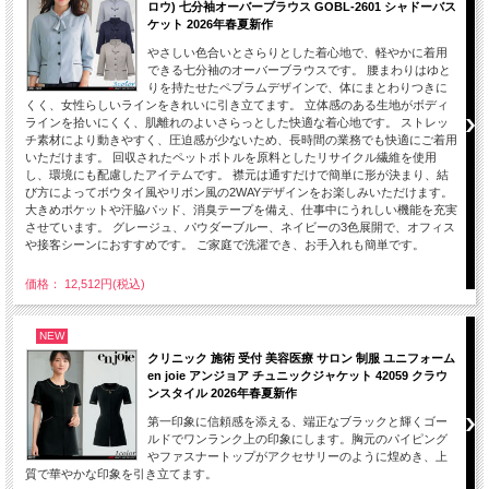
ロウ) 七分袖オーバーブラウス GOBL-2601 シャドーバス
ケット 2026年春夏新作
やさしい色合いとさらりとした着心地で、軽やかに着用
できる七分袖のオーバーブラウスです。 腰まわりはゆと
りを持たせたペプラムデザインで、体にまとわりつきに
くく、女性らしいラインをきれいに引き立てます。 立体感のある生地がボディ
ラインを拾いにくく、肌離れのよいさらっとした快適な着心地です。 ストレッ
チ素材により動きやすく、圧迫感が少ないため、長時間の業務でも快適にご着用
いただけます。 回収されたペットボトルを原料としたリサイクル繊維を使用
し、環境にも配慮したアイテムです。 襟元は通すだけで簡単に形が決まり、結
び方によってボウタイ風やリボン風の2WAYデザインをお楽しみいただけます。
大きめポケットや汗脇パッド、消臭テープを備え、仕事中にうれしい機能を充実
させています。 グレージュ、パウダーブルー、ネイビーの3色展開で、オフィス
や接客シーンにおすすめです。 ご家庭で洗濯でき、お手入れも簡単です。
価格： 12,512円(税込)
NEW
クリニック 施術 受付 美容医療 サロン 制服 ユニフォーム
en joie アンジョア チュニックジャケット 42059 クラウ
ンスタイル 2026年春夏新作
第一印象に信頼感を添える、端正なブラックと輝くゴー
ルドでワンランク上の印象にします。胸元のパイピング
やファスナートップがアクセサリーのように煌めき、上
質で華やかな印象を引き立てます。