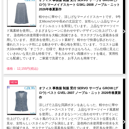
オフィス 事務服 制服 受付 SERVO サーヴォ GROW (グ
ロウ) マーメイドスカート GSKL-2608 ノーブル・ニット
2026年春夏新作
軽やかに華やぐ、涼しげなマーメイドスカートです。 9号
丈66cmのやや長めの丈設定で、女性らしい上品なマーメ
イドシルエットを実現しています。 上品なサマーツイー
ド風素材を使用し、さまざまなシーンに合わせやすいデザインに仕上げていま
す。 染色時の水使用量や排水を大幅に削減できる、サステナブルな原着糸を採
用しています。 意匠糸を使用したニット素材で、軽やかで快適な肌ざわりと、
優れたストレッチ性による動きやすい着心地を実現しています。 ウエストは最
大10cm伸びる「すごラク」仕様で、動きやすさはもちろん、ゴム仕様に見えに
くいきれいな見た目も特長です。 手を入れやすい両腰ポケットを備え、実用性
にも配慮しています。 ご家庭で洗濯でき、お手入れも簡単です。
価格： 12,155円(税込)
NEW
オフィス 事務服 制服 受付 SERVO サーヴォ GROW (グ
ロウ) ベスト GVEL-2607 ノーブル・ニット 2026年春夏新
作
涼しげで上品な貝調ボタンをあしらった、軽やかに華や
ぐレディースベストです。 上品なサマーツイード風素材
を使用し、さまざまなシーンに合わせやすいデザインに
仕上げています。 ベルト風のウエストラインとペプラムがウエスト位置を高く
見せ、女性らしいスタイルアップを演出します。 染色時の水使用量や排水を大
幅に削減できる、サステナブルな原着糸を採用しています。 意匠糸を使用した