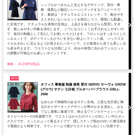
シンプルかつきちんと見えするデザインで、受付・事
務・接客など幅広いシーンにマッチするワンピースで
す。素材は「ナチュラルエコストレッチ」で、動きやす
さときれいなシルエットを両立しつつ、環境にも配慮し
た生地です。 ナチュラルな表情の生地は、上品さを保ちながらも堅苦しすぎ
ず、親しみやすい印象を演出します。 シワになりにくくお手入れもしやすいの
で、毎日の制服として安心してお使いいただけます。フロントはすっきりとした
シルエットで、ボディラインをひろいすぎない程よいフィット感。 バックスタ
イルもきれいに見えるよう計算されたパターンで、どの角度から見ても美しい立
ち姿を叶えます。 ウエストひも仕様により、好みや体型に合わせてシルエット
の調整が可能なのも嬉しいポイントです。
価格： 24,238円(税込)
NEW
オフィス 事務服 制服 接客 受付 SERVO サーヴォ GROW
(グロウ) サテン 七分袖 プルオーバーブラウス GBLL-
2566
なめらかで伸縮性のあるサテン生地。上質な光沢感と胸
元のギャザータックデザインが華やかさを演出し、おも
てなし接客に最適です。映えるワインカラーとシックな
ネイビーカラーの2色展開です。ウエストはからだのラインが出にくい中心タッ
ク入りです。スッとかぶって着るタイプで、隠しスナップ留めの付いた襟元開き
で着脱がより簡単です。ラウンドヘムで裾がウエストから出にくい仕様です。