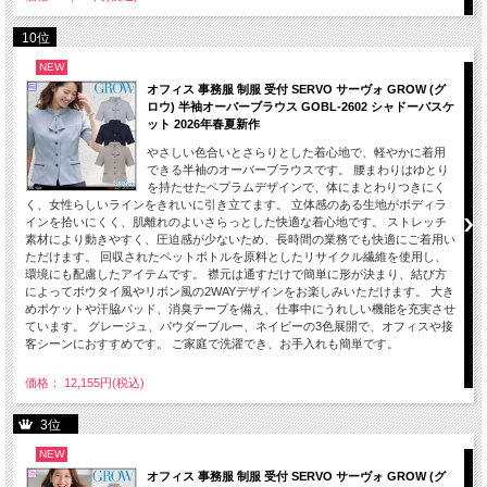
10位
NEW
オフィス 事務服 制服 受付 SERVO サーヴォ GROW (グ
ロウ) 半袖オーバーブラウス GOBL-2602 シャドーバスケ
ット 2026年春夏新作
やさしい色合いとさらりとした着心地で、軽やかに着用
できる半袖のオーバーブラウスです。 腰まわりはゆとり
を持たせたペプラムデザインで、体にまとわりつきにく
く、女性らしいラインをきれいに引き立てます。 立体感のある生地がボディラ
インを拾いにくく、肌離れのよいさらっとした快適な着心地です。 ストレッチ
素材により動きやすく、圧迫感が少ないため、長時間の業務でも快適にご着用い
ただけます。 回収されたペットボトルを原料としたリサイクル繊維を使用し、
環境にも配慮したアイテムです。 襟元は通すだけで簡単に形が決まり、結び方
によってボウタイ風やリボン風の2WAYデザインをお楽しみいただけます。 大き
めポケットや汗脇パッド、消臭テープを備え、仕事中にうれしい機能を充実させ
ています。 グレージュ、パウダーブルー、ネイビーの3色展開で、オフィスや接
客シーンにおすすめです。 ご家庭で洗濯でき、お手入れも簡単です。
価格： 12,155円(税込)
3位
NEW
オフィス 事務服 制服 受付 SERVO サーヴォ GROW (グ