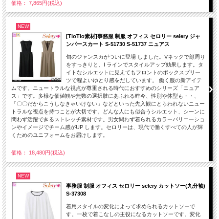
価格： 7,865円(税込)
NEW
[TioTio素材]事務服 制服 オフィス セロリー selery ジャ
ンパースカート S-51730 S-51737 ニュアス
旬のジャンスカがついに登場 しました。Vネックで顔周り
をすっきりと、I ラインでスタイルアップ効果します。タ
イトなシルエットに見えてもフロントのボックスプリー
ツで程よいゆとり感をだしています。 働く服の新アイテ
ムです。ニュートラルな視点が尊重される時代におすすめのシリーズ「ニュア
ス」です。多様な価値観や無数の選択肢にあふれる昨今、性別や体型も・・、
「〇〇だからこうしなきゃいけない」などといった先入観にとらわれないニュー
トラルな視点を持つことが大切です。どんな人にも似合うシルエット、シーンに
問わず活躍できるストレッチ素材です。男女問わず着られるカラーバリエーショ
ンやイメージでチーム感がUP します。セロリーは、現代で働くすべての人が輝
くためのユニフォームをお届けします。
価格： 18,480円(税込)
NEW
事務服 制服 オフィス セロリー selery カットソー(九分袖)
S-37308
着用スタイルの変化によって求められるカットソーで
す。一枚で着こなしの主役になるカットソーです。変化