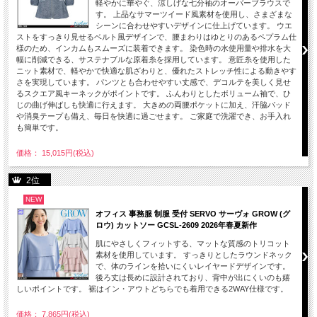
軽やかに華やぐ、涼しげな七分袖のオーバーブラウスで
す。 上品なサマーツイード風素材を使用し、さまざまな
シーンに合わせやすいデザインに仕上げています。 ウエ
ストをすっきり見せるベルト風デザインで、腰まわりはゆとりのあるペプラム仕
様のため、インカムもスムーズに装着できます。 染色時の水使用量や排水を大
幅に削減できる、サステナブルな原着糸を採用しています。 意匠糸を使用した
ニット素材で、軽やかで快適な肌ざわりと、優れたストレッチ性による動きやす
さを実現しています。 パンツとも合わせやすい丈感で、デコルテを美しく見せ
るスクエア風キーネックがポイントです。 ふんわりとしたボリューム袖で、ひ
じの曲げ伸ばしも快適に行えます。 大きめの両腰ポケットに加え、汗脇パッド
や消臭テープも備え、毎日を快適に過ごせます。 ご家庭で洗濯でき、お手入れ
も簡単です。
価格： 15,015円(税込)
2位
NEW
オフィス 事務服 制服 受付 SERVO サーヴォ GROW (グ
ロウ) カットソー GCSL-2609 2026年春夏新作
肌にやさしくフィットする、マットな質感のトリコット
素材を使用しています。 すっきりとしたラウンドネック
で、体のラインを拾いにくいレイヤードデザインです。
後ろ丈は長めに設計されており、背中が出にくいのも嬉
しいポイントです。 裾はイン・アウトどちらでも着用できる2WAY仕様です。
価格： 7,865円(税込)