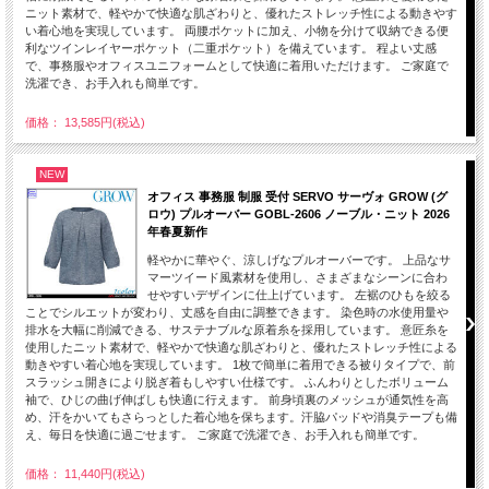
ニット素材で、軽やかで快適な肌ざわりと、優れたストレッチ性による動きやす
い着心地を実現しています。 両腰ポケットに加え、小物を分けて収納できる便
利なツインレイヤーポケット（二重ポケット）を備えています。 程よい丈感
で、事務服やオフィスユニフォームとして快適に着用いただけます。 ご家庭で
洗濯でき、お手入れも簡単です。
価格： 13,585円(税込)
NEW
オフィス 事務服 制服 受付 SERVO サーヴォ GROW (グ
ロウ) プルオーバー GOBL-2606 ノーブル・ニット 2026
年春夏新作
軽やかに華やぐ、涼しげなプルオーバーです。 上品なサ
マーツイード風素材を使用し、さまざまなシーンに合わ
せやすいデザインに仕上げています。 左裾のひもを絞る
ことでシルエットが変わり、丈感を自由に調整できます。 染色時の水使用量や
排水を大幅に削減できる、サステナブルな原着糸を採用しています。 意匠糸を
使用したニット素材で、軽やかで快適な肌ざわりと、優れたストレッチ性による
動きやすい着心地を実現しています。 1枚で簡単に着用できる被りタイプで、前
スラッシュ開きにより脱ぎ着もしやすい仕様です。 ふんわりとしたボリューム
袖で、ひじの曲げ伸ばしも快適に行えます。 前身頃裏のメッシュが通気性を高
め、汗をかいてもさらっとした着心地を保ちます。汗脇パッドや消臭テープも備
え、毎日を快適に過ごせます。 ご家庭で洗濯でき、お手入れも簡単です。
価格： 11,440円(税込)