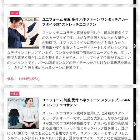
NEW
ユニフォーム 制服 受付 ハネクトーン ワンタッチスカー
フタイ 8097 ストレッチエコサテン
ストレッチエコサテン素材を使用した、簡単装着タイプ
のスカーフタイです。上品な光沢感となめらかな風合い
が特徴で、オフィススタイルに華やかさを添えながら、
事務服や受付制服ともコーディネートしやすいシンプル
なデザインに仕上げています。ワンタッチ仕様で着脱がスムーズなため、忙しい
朝でも素早く身だしなみを整えることができ、クリップ付きで位置がずれにくい
のもポイントです。パール調ボタンなどのディテールがさりげない高級感を演出
し、きちんと感を求められるシーンに最適です。
価格： 1,644円(税込)
NEW
ユニフォーム 制服 受付 ハネクトーン スタンドプル 8466
ストレッチエコサテン
ストレッチエコサテン素材を使用した七分袖のスタンド
カラープルオーバーです。上品な光沢としなやかな肌触
りが魅力のエコ素材事務服です。きれいな目面の高級感
ある生地にストレッチ性とキックバック性を備え、透け
にくい加工で一枚でも安心して着用できます。 スタンドカラーとすっきりした
シルエットが顔まわりをきれいに見せ、受付やオフィス、エステなど清潔感や上