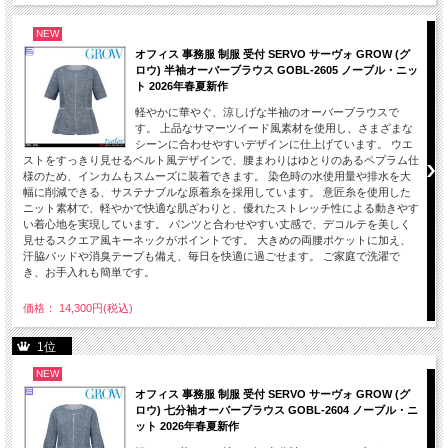
NEW
オフィス 事務服 制服 受付 SERVO サーヴォ GROW (グ
ロウ) 半袖オーバーブラウス GOBL-2605 ノーブル・ニッ
ト 2026年春夏新作
軽やかに華やぐ、涼しげな半袖のオーバーブラウスで
す。 上品なサマーツイード風素材を使用し、さまざまな
シーンに合わせやすいデザインに仕上げています。 ウエ
ストをすっきり見せるベルト風デザインで、腰まわりはゆとりのあるペプラム仕
様のため、インカムもスムーズに装着できます。 染色時の水使用量や排水を大
幅に削減できる、サステナブルな原着糸を採用しています。 意匠糸を使用した
ニット素材で、軽やかで快適な肌ざわりと、優れたストレッチ性による動きやす
い着心地を実現しています。 パンツと合わせやすい丈感で、デコルテを美しく
見せるスクエア風キーネックがポイントです。 大きめの両腰ポケットに加え、
汗脇パッドや消臭テープも備え、毎日を快適に過ごせます。 ご家庭で洗濯で
き、お手入れも簡単です。
価格： 14,300円(税込)
1位
NEW
オフィス 事務服 制服 受付 SERVO サーヴォ GROW (グ
ロウ) 七分袖オーバーブラウス GOBL-2604 ノーブル・ニ
ット 2026年春夏新作