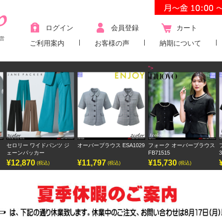
ログイン
会員登録
カート
営
ご利用案内
お客様の声
納期について
">
セロリー ワイドパンツ ジ
オーバーブラウス ESA1029
フォーク オーバーブラウス
ェーンパッカー
FB71515
¥12,870
¥11,797
¥15,730
(税込)
(税込)
(税込)