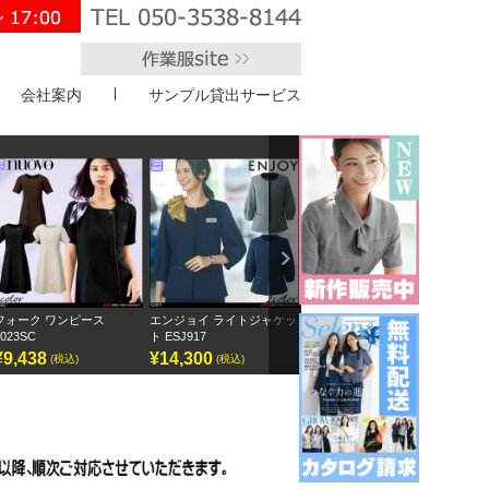
会社案内
サンプル貸出サービス
">
Next
フォーク ワンピース
エンジョイ ライトジャケッ
ボンオフィス キュロット
半袖
3023SC
ト ESJ917
AC3217
GOB
¥9,438
¥14,300
¥9,295
¥12
(税込)
(税込)
(税込)