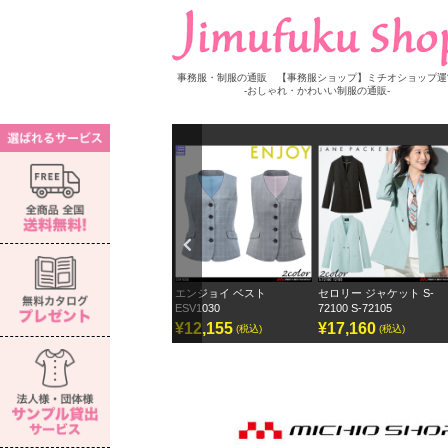
事務服・制服の通販 【事務服ショップ】ミチオショップ運
-おしゃれ・かわいい制服の通販-
Previ
ous
セロリー 長袖ブラウス S-
エンジョイ ベスト
セロリー ジャケット S-
73272
ESV1030
72100 S-72105
¥7,150
¥12,155
¥17,160
(税込)
(税込)
(税込)