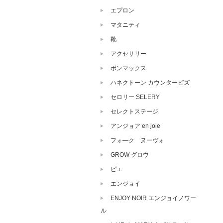
エプロン
マタニティ
靴
アクセサリー
ボンマックス
ハネクトーン カウンタービズ
セロリー SELERY
セレクトステージ
アンジョア en joie
フォ―ク ヌーヴォ
GROW グロウ
ピエ
エンジョイ
ENJOY NOIR エンジョイノワー
ル