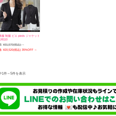
務服 制服 ピエ pieds ジャケット
J8110
価:
¥31,570
(税込)
～
格:
¥20,520
(税込)
35%OFF
～
中1件～5件を表示