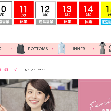
服・制服
ピエ
ピエの8110series