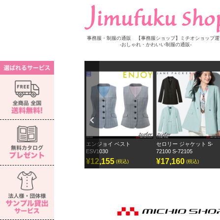
事務服・制服の通販 【事務服ショップ】ミチオショップ運
-おしゃれ・かわいい制服の通販-
Previ
ous
ウス S-
エンジョイ ベスト
セロリー ジャケット S-
セロリー ワイドパンツ
ESV1030
72100 S-72105
ェーンパッカー
¥12,155
¥17,160
¥12,870
(税込)
(税込)
(税込)