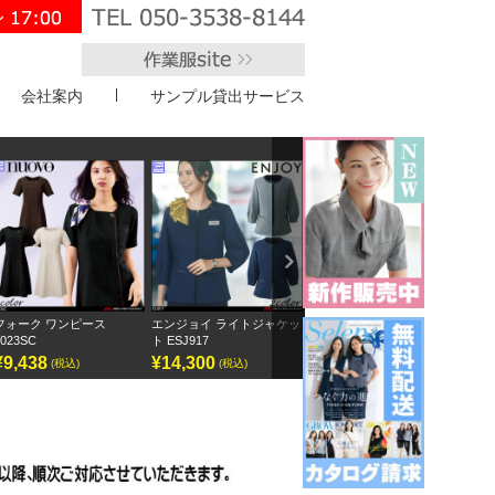
会社案内
サンプル貸出サービス
">
Next
エンジョイ ライトジャケッ
ボンオフィス キュロット
半袖オーバーブラウス
ト ESJ917
AC3217
GOBL-2602
¥14,300
¥9,295
¥12,155
(税込)
(税込)
(税込)