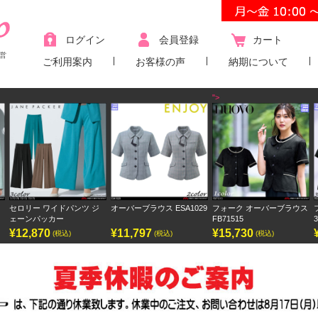
ログイン
会員登録
カート
営
ご利用案内
お客様の声
納期について
">
 ジ
オーバーブラウス ESA1029
フォーク オーバーブラウス
フォーク ワンピース
FB71515
3023SC
¥11,797
¥15,730
¥9,438
(税込)
(税込)
(税込)