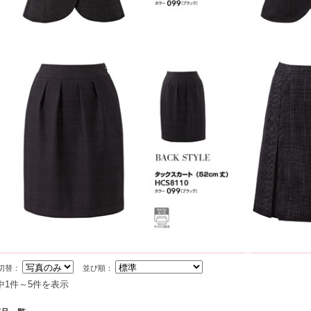
切替：
並び順：
中1件～5件を表示