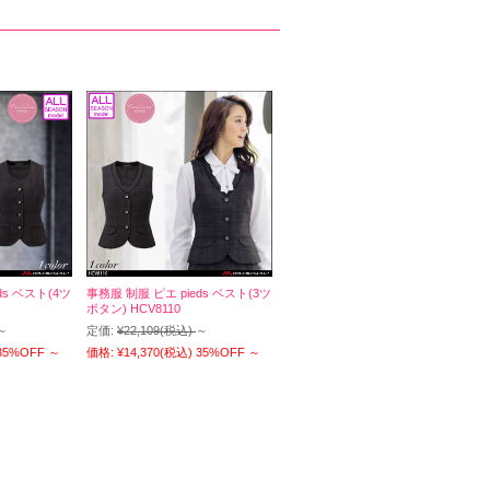
ds ベスト(4ツ
事務服 制服 ピエ pieds ベスト(3ツ
ボタン) HCV8110
～
定価:
¥22,109
(税込)
～
35%OFF
～
価格:
¥14,370
(税込)
35%OFF
～