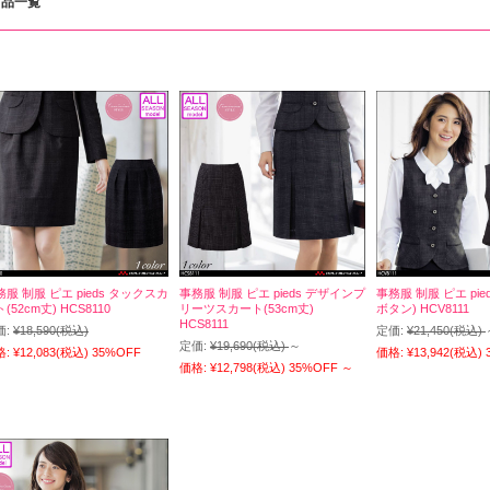
商品一覧
務服 制服 ピエ pieds タックスカ
事務服 制服 ピエ pieds デザインプ
事務服 制服 ピエ pie
(52cm丈) HCS8110
リーツスカート(53cm丈)
ボタン) HCV8111
HCS8111
価:
¥18,590
(税込)
定価:
¥21,450
(税込)
定価:
¥19,690
(税込)
～
格:
¥12,083
(税込)
35%OFF
価格:
¥13,942
(税込)
価格:
¥12,798
(税込)
35%OFF
～