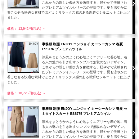
これからの新しい働き方を象徴する、軽やかで洗練され
たプレミアムツイルシリーズの登場です。夏も涼やかに
着こなせる快適な素材でほどよくリラックス感のある新鮮なシルエットに仕上げ
ました。
価格： 13,942円(税込)
～
事務服 制服 ENJOY エンジョイ カーシーカシマ 春夏
ESS776 プレミアムツイル
涼風をまとうかのように心地よくエアリーな着心地。着
る人の魅力を引き出すシンプルで無駄のないデザイン。
これからの新しい働き方を象徴する、軽やかで洗練され
たプレミアムツイルシリーズの登場です。夏も涼やかに
着こなせる快適な素材でほどよくリラックス感のある新鮮なシルエットに仕上げ
ました。
価格： 10,725円(税込)
～
事務服 制服 ENJOY エンジョイ カーシーカシマ 春夏 セ
ミタイトスカート ESS775 プレミアムツイル
涼風をまとうかのように心地よくエアリーな着心地。着
る人の魅力を引き出すシンプルで無駄のないデザイン。
これからの新しい働き方を象徴する、軽やかで洗練され
たプレミアムツイルシリーズの登場です。夏も涼やかに