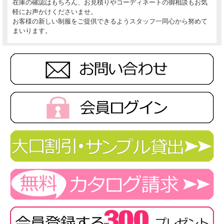
在庫の確認はもちろん、お見積りやコーディネートの御相談もお気
軽にお声かけくださいませ。
お客様の新しい制服をご提供できるようスタッフ一同心から努めて
まいります。