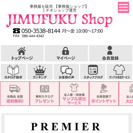
事務服を販売 【事務服ショップ】
ミチオショップ運営