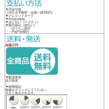
▼代金引換
（代引き手数料：全国一律330円）
▼クレジットカード
▼Amazonpay
▼あと払い（ペイディ）
▼銀行振込（前払い）
・ゆうちょ銀行
・PayPay銀行
全国０円
▼配送業者
佐川急便
▼時間指定
画像をクリックしてください。
大きく表示されます。