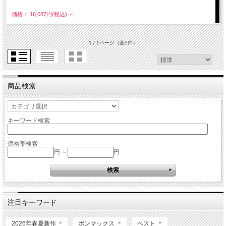
価格： 16,087円(税込)
～
1 / 1ページ
（全5件）
商品検索
キーワード検索
価格帯検索
円 ～
円
注目キーワード
2026年春夏新作
ボンマックス
ベスト