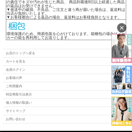
の責任でキズや汚れが生じた商品、 商品到着後8日以上経過した商品
の返品はお受けできません。
▼発送中の破損、不良品、ご注文と違う商が届いた場合は、返送料は
当店が負担いたします。
▼お客様都合による返品の場合、返送料はお客様負担となります。
×
環境保護のため、簡易包装を心がけております。箱梱包の場合はメー
カーの箱を再利用してお送りします。
お店のトップへ戻る
カートを見る
会員ログイン
お客様の声
ご利用案内
特定商取引法表示
個人情報の取扱い
サイトマップ
お問い合わせ