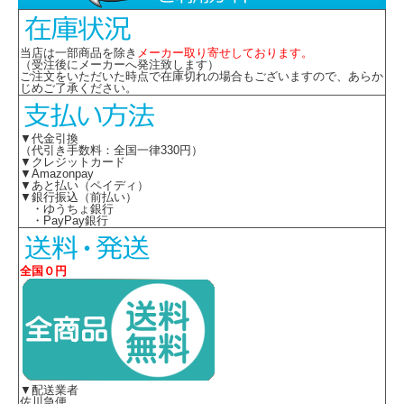
当店は一部商品を除き
メーカー取り寄せしております。
（受注後にメーカーへ発注致します）
ご注文をいただいた時点で在庫切れの場合もございますので、あらか
じめご了承ください。
▼代金引換
（代引き手数料：全国一律330円）
▼クレジットカード
▼Amazonpay
▼あと払い（ペイディ）
▼銀行振込（前払い）
・ゆうちょ銀行
・PayPay銀行
全国０円
▼配送業者
佐川急便