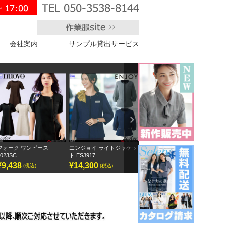
会社案内
サンプル貸出サービス
">
Next
エンジョイ ライトジャケッ
ボンオフィス キュロット
半袖オーバーブラウス
アンジ
ト ESJ917
AC3217
GOBL-2602
¥14,300
¥9,295
¥12,155
¥12
(税込)
(税込)
(税込)