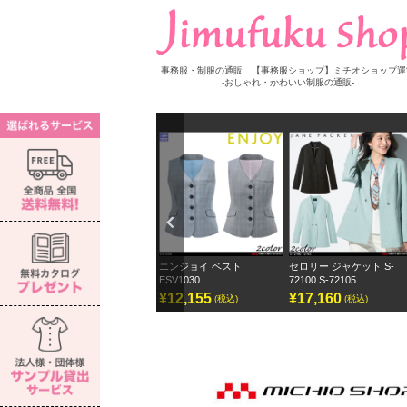
事務服・制服の通販 【事務服ショップ】ミチオショップ運
-おしゃれ・かわいい制服の通販-
Previ
ous
S-
エンジョイ ベスト
セロリー ジャケット S-
セロリー ワイドパンツ ジ
ESV1030
72100 S-72105
ェーンパッカー
¥12,155
¥17,160
¥12,870
(税込)
(税込)
(税込)