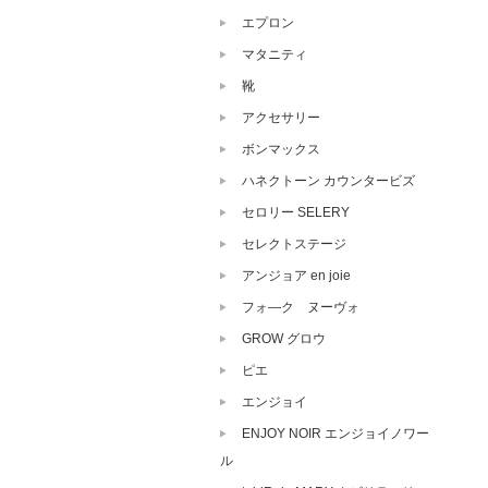
エプロン
マタニティ
靴
アクセサリー
ボンマックス
ハネクトーン カウンタービズ
セロリー SELERY
セレクトステージ
アンジョア en joie
フォ―ク ヌーヴォ
GROW グロウ
ピエ
エンジョイ
ENJOY NOIR エンジョイノワー
ル