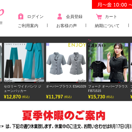
ログイン
会員登録
カート
営
ご利用案内
お客様の声
納期について
">
オーバーブラウス ESA1029
フォーク オーバーブラウス
フォーク ワンピース
FB71515
3023SC
¥11,797
¥15,730
¥9,438
(税込)
(税込)
(税込)