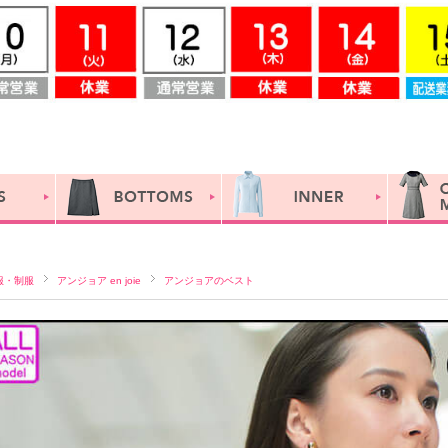
服・制服
アンジョア en joie
アンジョアのベスト