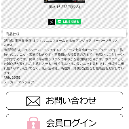
価格:16,373円(税込)
～
商品仕様
製品名: 事務服 制服 オフィス ユニフォーム en joie アンジョア オーバーブラウス
26051
商品説明: あらゆるシーンにマッチするモノトーン七分袖オーバーブラウスです。肌
触りのよいニット素材で動きやすく事務職から接客業の方まで、幅広いしごとシーン
におすすめです。簡単に形が整うリボンで華やかな雰囲気になります。ポコポコとし
た凹凸感が愛らしさを感じさせる、軽く肌あたりの良いニット素材です。伸縮性に優
素材 :ポリエステル100％
れ動きやすいだけでなく、吸汗速乾性、高通気、形態安定性など機能面も充実してい
ます。
特徴
型番: 26051
・ホームクリーニング
メーカー: アンジョア
・2WAYストレッチ
・名札ポケット付
・吸汗速乾
・高通気
・生地厚2
・オールシーズン
※リボン付
※取り寄せ商品、在庫有無、納期後日連絡