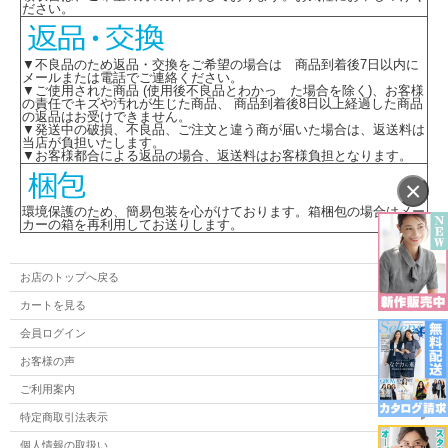
ださい。
▼不良品のため返品・交換をご希望の場合は 商品到着後7日以内に
メールまたは電話でご連絡ください。
▼ご使用された商品 (使用後不良品とわかっ た場合を除く)、お客様
の責任でキズや汚れが生じた商品、 商品到着後8日以上経過した商品
の返品はお受けできません。
▼発送中の破損、不良品、ご注文と違う商が届いた場合は、返送料は
当店が負担いたします。
▼お客様都合による返品の場合、返送料はお客様負担となります。
×
環境保護のため、簡易包装を心がけております。箱梱包の場合はメー
カーの箱を再利用してお送りします。
お店のトップへ戻る
カートを見る
会員ログイン
お客様の声
ご利用案内
特定商取引法表示
個人情報の取扱い