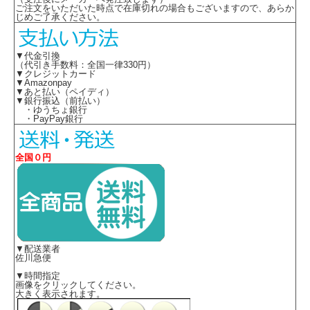
ご注文をいただいた時点で在庫切れの場合もございますので、あらか
じめご了承ください。
▼代金引換
（代引き手数料：全国一律330円）
▼クレジットカード
▼Amazonpay
▼あと払い（ペイディ）
▼銀行振込（前払い）
・ゆうちょ銀行
・PayPay銀行
全国０円
▼配送業者
佐川急便
▼時間指定
画像をクリックしてください。
大きく表示されます。