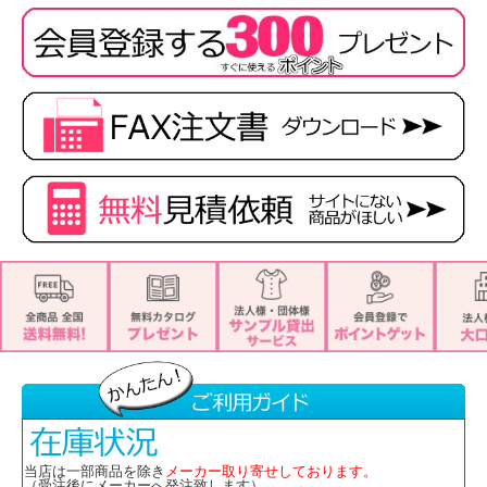
■素材
バスケットニット〈セオアルファ使用〉
ポリエステル100%
■特徴
・ホームクリーニング
・2WAYストレッチ
・両脇ポケット付
・吸汗・速乾
・高通気
・生地厚6
し
※取り寄せ商品、在庫有無、納期後日連絡
★ 関連シリーズを全て見る
当店は一部商品を除き
メーカー取り寄せしております。
（受注後にメーカーへ発注致します）