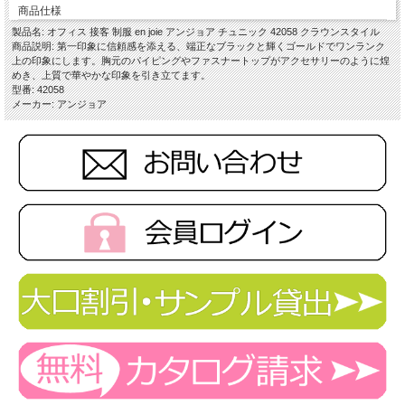
商品仕様
製品名: オフィス 接客 制服 en joie アンジョア チュニック 42058 クラウンスタイル
商品説明: 第一印象に信頼感を添える、端正なブラックと輝くゴールドでワンランク
上の印象にします。胸元のパイピングやファスナートップがアクセサリーのように煌
めき、上質で華やかな印象を引き立てます。
型番: 42058
メーカー: アンジョア