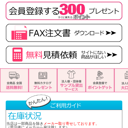
素材
■身頃部分
・リングタータンチェック
・ポリエステル100%
■スカート部分
・マニフィーレアムンゼン
・ポリエステル100%
特徴
・ホームクリーニング
・名札付ポケット付
・生地厚5
※取り寄せ商品、在庫有無、納期後日連絡
★ 関連シリーズを全て見る
当店は一部商品を除き
メーカー取り寄せしております。
（受注後にメーカーへ発注致します）