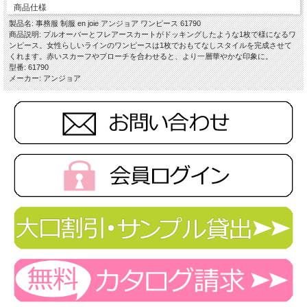
商品仕様
製品名: 事務服 制服 en joie アンジョア ワンピース 61790
商品説明: プルオーバーとフレアースカートがドッキングしたような1枚で様になるワ
ンピース。女性らしいラインのワンピースは1枚でおもてなしスタイルを完成させて
くれます。赤いスカーフやブローチを合わせると、より一層華やかな印象に。
型番: 61790
メーカー: アンジョア