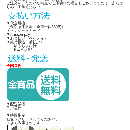
ご注文をいただいた時点で在庫切れの場合もございますので、あらか
じめご了承ください。
▼代金引換
（代引き手数料：全国一律330円）
▼クレジットカード
▼Amazonpay
▼あと払い（ペイディ）
▼銀行振込（前払い）
・ゆうちょ銀行
・PayPay銀行
全国０円
▼配送業者
佐川急便
▼時間指定
画像をクリックしてください。
大きく表示されます。