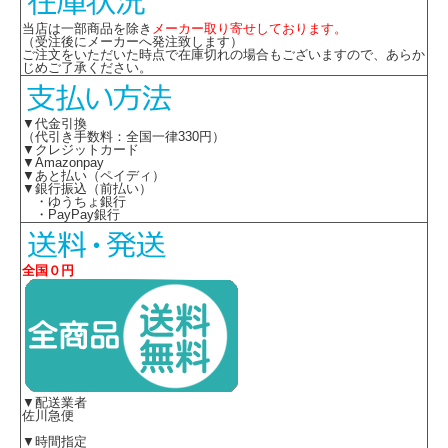
・ホームクリーニング
・オールシーズン
当店は一部商品を除き
メーカー取り寄せしております。
（受注後にメーカーへ発注致します）
・ストレッチ
ご注文をいただいた時点で在庫切れの場合もございますので、あらか
・右脇ポケット付
じめご了承ください。
・防透
・吸汗速乾
・生地厚3
▼代金引換
（代引き手数料：全国一律330円）
※取り寄せ商品、在庫有無、納期後日連絡
▼クレジットカード
▼Amazonpay
※ブラウスは別売りです
▼あと払い（ペイディ）
▼銀行振込（前払い）
・ゆうちょ銀行
素材違いは
こちら
・PayPay銀行
全国０円
▼配送業者
佐川急便
▼時間指定