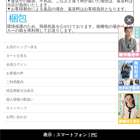
▼発送中の破損、不良品、ご注文と違う商が届いた場合は、返送料は
当店が負担いたします。
▼お客様都合による返品の場合、返送料はお客様負担となります。
×
環境保護のため、簡易包装を心がけております。箱梱包の場合はメー
カーの箱を再利用してお送りします。
お店のトップへ戻る
カートを見る
会員ログイン
お客様の声
ご利用案内
特定商取引法表示
個人情報の取扱い
サイトマップ
お問い合わせ
表示：スマートフォン｜
PC