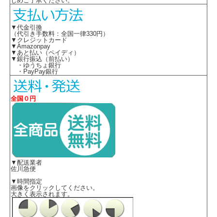
じめご了承ください。
▼代金引換
（代引き手数料：全国一律330円）
▼クレジットカード
▼Amazonpay
▼あと払い（ペイディ）
▼銀行振込（前払い）
・ゆうちょ銀行
・PayPay銀行
全国０円
▼配送業者
佐川急便
▼時間指定
画像をクリックしてください。
大きく表示されます。