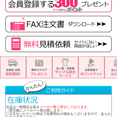
[素材]
ポリエステル100%
[特徴]
・家庭洗濯OK
・ストレッチ
・防汚加工
・一重仕立て
・両脇ポケット
※取り寄せ商品、在庫有無、納期後日連絡
当店は一部商品を除き
メーカー取り寄せしております。
（受注後にメーカーへ発注致します）
ご注文をいただいた時点で在庫切れの場合もございますので、あらか