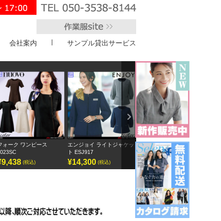
会社案内
サンプル貸出サービス
">
Next
エンジョイ ライトジャケッ
ボンオフィス キュロット
半袖オーバーブラウス
アン
ト ESJ917
AC3217
GOBL-2602
¥14,300
¥9,295
¥12,155
¥1
(税込)
(税込)
(税込)