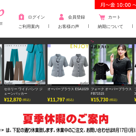
ログイン
会員登録
カート
営
ご利用案内
お客様の声
納期について
">
オーバーブラウス ESA1029
フォーク オーバーブラウス
フォーク ワンピース
FB71515
3023SC
¥11,797
¥15,730
¥9,438
(税込)
(税込)
(税込)