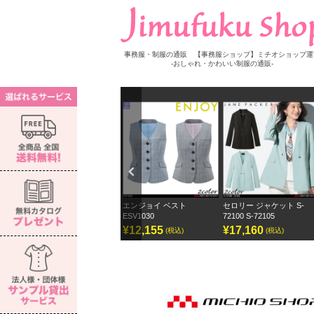
事務服・制服の通販 【事務服ショップ】ミチオショップ運
-おしゃれ・かわいい制服の通販-
Previ
ous
 S-
エンジョイ ベスト
セロリー ジャケット S-
セロリー ワイドパンツ ジ
ESV1030
72100 S-72105
ェーンパッカー
¥12,155
¥17,160
¥12,870
(税込)
(税込)
(税込)