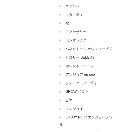
エプロン
マタニティ
靴
アクセサリー
ボンマックス
ハネクトーン カウンタービズ
セロリー SELERY
セレクトステージ
アンジョア en joie
フォ―ク ヌーヴォ
GROW グロウ
ピエ
エンジョイ
ENJOY NOIR エンジョイノワー
ル