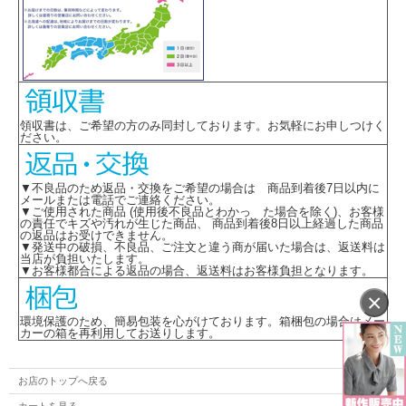
・防汚性能
・左脇開き＆斜めポケット
・後ろウエストゴム
※取り寄せ商品、在庫有無、納期後日連絡
領収書は、ご希望の方のみ同封しております。お気軽にお申しつけく
ださい。
▼不良品のため返品・交換をご希望の場合は 商品到着後7日以内に
メールまたは電話でご連絡ください。
▼ご使用された商品 (使用後不良品とわかっ た場合を除く)、お客様
の責任でキズや汚れが生じた商品、 商品到着後8日以上経過した商品
の返品はお受けできません。
▼発送中の破損、不良品、ご注文と違う商が届いた場合は、返送料は
当店が負担いたします。
▼お客様都合による返品の場合、返送料はお客様負担となります。
×
環境保護のため、簡易包装を心がけております。箱梱包の場合はメー
カーの箱を再利用してお送りします。
お店のトップへ戻る