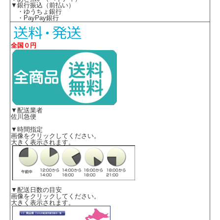
▼銀行振込（前払い）
・ゆうちょ銀行
・PayPay銀行
全国０円
▼配送業者
佐川急便
▼時間指定
画像をクリックしてください。
大きく表示されます。
[素材]
▼配送日数の目安
ポリエステル100％
画像をクリックしてください。
大きく表示されます。
[特徴]
・ニット素材