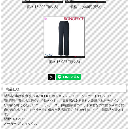
価格:16,802円(税込)
～
価格:11,440円(税込)
～
価格:16,087円(税込)
～
商品仕様
製品名: 事務服 制服 BONOFFICE ボンオフィス Ａラインスカート BCS2117
商品説明: 着心地は軽やかで動きやすく、高級感のある素材と洗練されたデザインで
好印象を叶える新しいニットシリーズ。伸縮性抜群のニット素材なので動きやすく快
適な着心地です。また撥水性に優れた防汚加工で汚れが付きにくく、清潔感が続きま
す。
型番: BCS2117
メーカー: ボンマックス