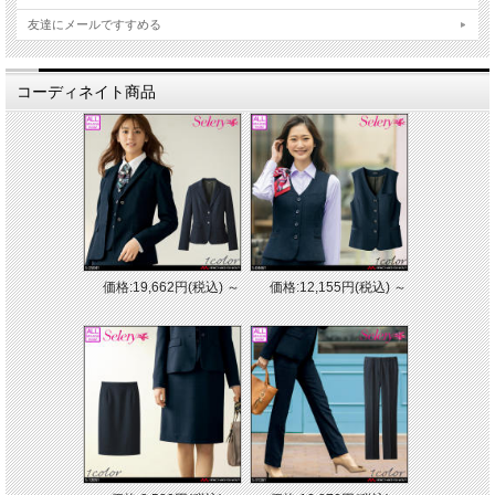
友達にメールですすめる
コーディネイト商品
■素材
エアフォートチェック：ポリエステル100%
[特徴]
・ホームクリーニング
・ストレッチ
・TioTioプレミアム
・制電裏地使用
・右腰ポケット
価格:19,662円(税込)
～
価格:12,155円(税込)
～
・後ウエストゴム
※取り寄せ商品、在庫有無、納期後日連絡
★ 関連シリーズを全て見る