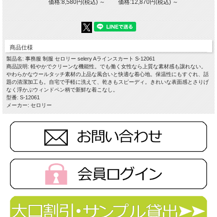
価格:8,580円(税込)
～
価格:12,870円(税込)
～
商品仕様
製品名: 事務服 制服 セロリー selery Aラインスカート S-12061
商品説明: 軽やかでクリーンな機能性。でも働く女性なら上質な素材感も譲れない。
やわらかなウールタッチ素材の上品な風合いと快適な着心地。保温性にもすぐれ、話
題の清潔加工も。自宅で手軽に洗えて、乾きもスピーディ。きれいな表面感とさりげ
なく浮かぶウィンドペン柄で新鮮な着こなし。
型番: S-12061
メーカー: セロリー