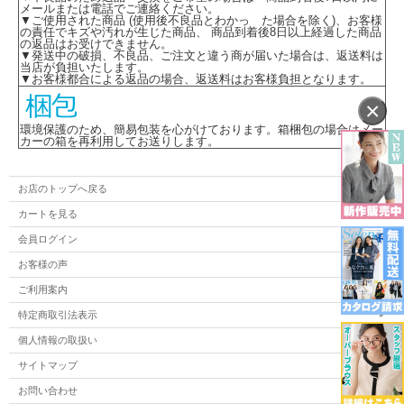
メールまたは電話でご連絡ください。
▼ご使用された商品 (使用後不良品とわかっ た場合を除く)、お客様
の責任でキズや汚れが生じた商品、 商品到着後8日以上経過した商品
の返品はお受けできません。
▼発送中の破損、不良品、ご注文と違う商が届いた場合は、返送料は
当店が負担いたします。
▼お客様都合による返品の場合、返送料はお客様負担となります。
×
環境保護のため、簡易包装を心がけております。箱梱包の場合はメー
カーの箱を再利用してお送りします。
お店のトップへ戻る
カートを見る
会員ログイン
お客様の声
ご利用案内
特定商取引法表示
個人情報の取扱い
サイトマップ
お問い合わせ