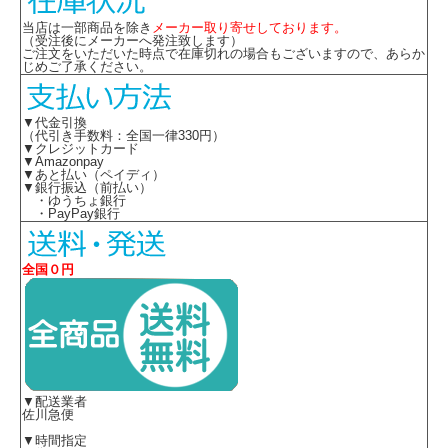
当店は一部商品を除き
メーカー取り寄せしております。
（受注後にメーカーへ発注致します）
ご注文をいただいた時点で在庫切れの場合もございますので、あらか
じめご了承ください。
▼代金引換
（代引き手数料：全国一律330円）
▼クレジットカード
▼Amazonpay
▼あと払い（ペイディ）
▼銀行振込（前払い）
・ゆうちょ銀行
・PayPay銀行
全国０円
▼配送業者
佐川急便
▼時間指定