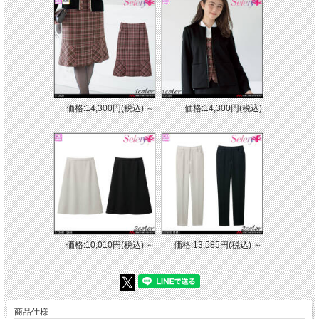
価格:14,300円(税込)
～
価格:14,300円(税込)
価格:10,010円(税込)
～
価格:13,585円(税込)
～
[素材]
レディニット
混率混率：ポリエステル100%・植物由来ポリエステルを100%使用(植物由来原料
配合率28％）
商品仕様
[特徴]