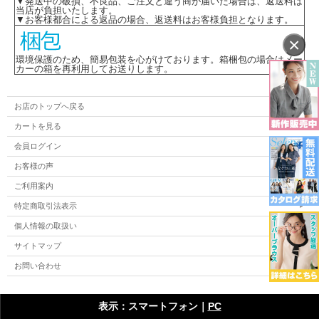
▼発送中の破損、不良品、ご注文と違う商が届いた場合は、返送料は
当店が負担いたします。
▼お客様都合による返品の場合、返送料はお客様負担となります。
×
環境保護のため、簡易包装を心がけております。箱梱包の場合はメー
カーの箱を再利用してお送りします。
お店のトップへ戻る
カートを見る
会員ログイン
お客様の声
ご利用案内
特定商取引法表示
個人情報の取扱い
サイトマップ
お問い合わせ
表示：スマートフォン｜
PC