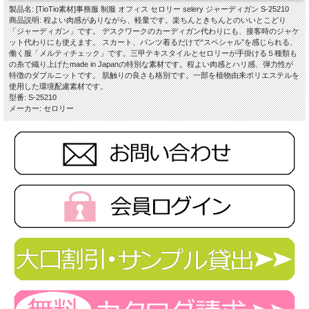
・ニット
製品名: [TioTio素材]事務服 制服 オフィス セロリー selery ジャーディガン S-25210
・ホームクリーニング
商品説明: 程よい肉感がありながら、軽量です。楽ちんときちんとのいいとこどり
・裏なし
「ジャーディガン」です。 デスクワークのカーディガン代わりにも、接客時のジャケ
・肩パットレス
ット代わりにも使えます。 スカート、パンツ着るだけで“スペシャル”を感じられる、
・腰ポケット
働く服「メルティチェック」です。三甲テキスタイルとセロリーが手掛ける５種類も
・内ポケット
の糸で織り上げたmade in Japanの特別な素材です。程よい肉感とハリ感、弾力性が
特徴のダブルニットです。 肌触りの良さも格別です。一部を植物由来ポリエステルを
※取り寄せ商品、在庫有無、納期後日連絡
使用した環境配慮素材です。
型番: S-25210
★ 関連シリーズを全て見る
メーカー: セロリー