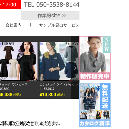
会社案内
サンプル貸出サービス
">
Next
ース
エンジョイ ライトジャケッ
ボンオフィス キュロット
半袖オーバーブラウ
ト ESJ917
AC3217
GOBL-2602
¥14,300
¥9,295
¥12,155
(税込)
(税込)
(税込)