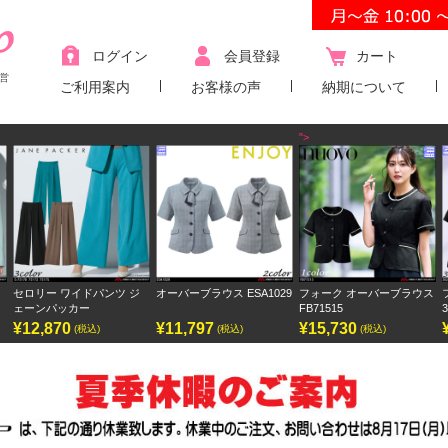
ログイン
会員登録
カート
営
ご利用案内
お客様の声
納期について
">
イドパンツ ジ
オーバーブラウス ESA1029
フォーク オーバーブラウス
フォーク ワンピ
カー
FB71515
3023SC
¥11,797
¥15,730
¥9,438
(税込)
(税込)
(税込)
(税込)