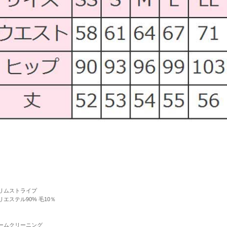
リムストライプ
リエステル90% 毛10％
ームクリーニング