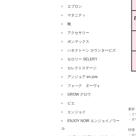
エプロン
マタニティ
靴
アクセサリー
ボンマックス
ハネクトーン カウンタービズ
セロリー SELERY
セレクトステージ
アンジョア en joie
フォ―ク ヌーヴォ
GROW グロウ
ピエ
素材
エンジョイ
・ス
・ポ
ENJOY NOIR エンジョイノワー
ル
特徴
・ホ