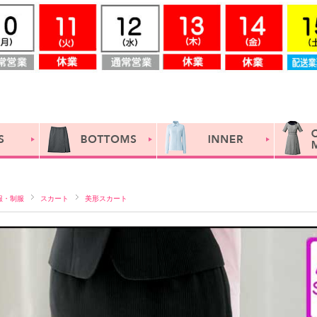
服・制服
スカート
美形スカート