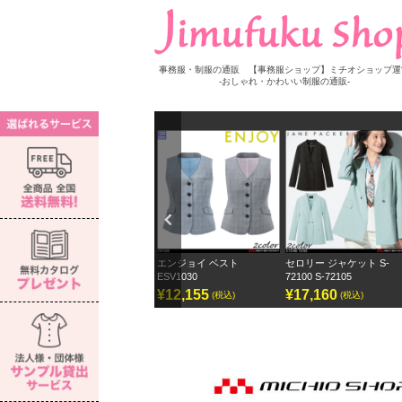
事務服・制服の通販 【事務服ショップ】ミチオショップ運
-おしゃれ・かわいい制服の通販-
Previ
ous
ー 長袖ブラウス S-
エンジョイ ベスト
セロリー ジャケット S-
セロリー 
ESV1030
72100 S-72105
ェーンパ
50
¥12,155
¥17,160
¥12,87
(税込)
(税込)
(税込)