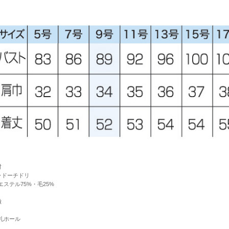
材
ャドーチドリ
エステル75%・毛25%
徴
札ホール