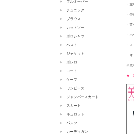
プルオーバー
・左
チュニック
・伸
ブラウス
・背
カットソー
・ホ
ポロシャツ
ベスト
・ス
ジャケット
・オ
ボレロ
※取
コート
★ 
ケープ
ワンピース
ジャンパースカート
スカート
キュロット
パンツ
カーディガン