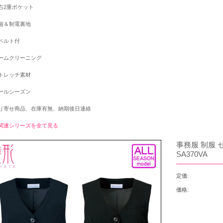
右2重ポケット
縮＆制電裏地
ベルト付
ームクリーニング
トレッチ素材
ールシーズン
り寄せ商品、在庫有無、納期後日連絡
関連シリーズを全て見る
事務服 制服 
SA370VA
定価:
価格: