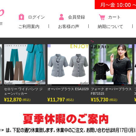
ログイン
会員登録
カート
営
ご利用案内
お客様の声
納期について
">
ワイドパンツ ジ
オーバーブラウス ESA1029
フォーク オーバーブラウス
フォーク ワン
ッカー
FB71515
3023SC
0
¥11,797
¥15,730
¥9,438
(税込)
(税込)
(税込)
(税