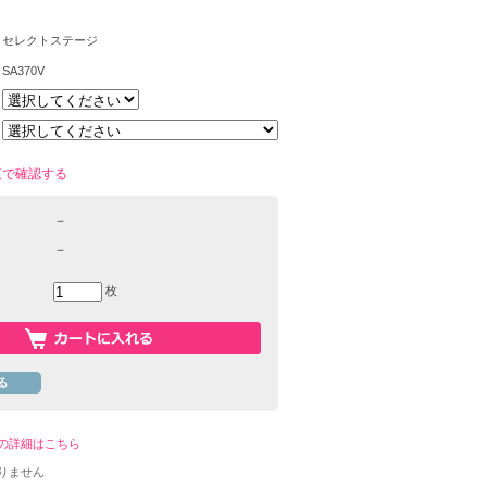
セレクトステージ
SA370V
覧で確認する
－
－
枚
の詳細はこちら
りません