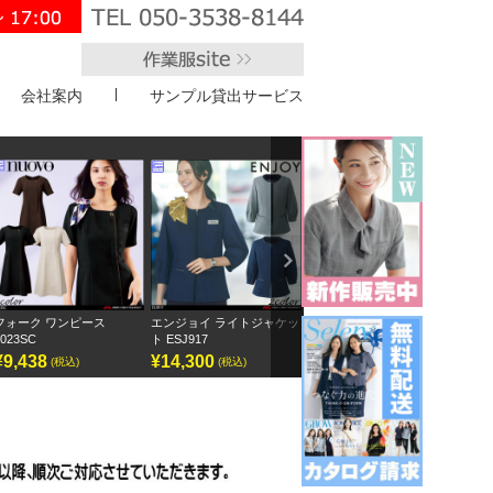
会社案内
サンプル貸出サービス
">
Next
ピース
エンジョイ ライトジャケッ
ボンオフィス キュロット
半袖オーバーブラ
ト ESJ917
AC3217
GOBL-2602
¥14,300
¥9,295
¥12,155
込)
(税込)
(税込)
(税込)