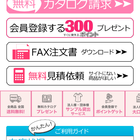
・透け防止
・吸汗・速乾
・UVカット効果
・制菌防臭
・ストレッチ素材
・ホームクリーニング
※取り寄せ商品、在庫有無、納期後日連絡