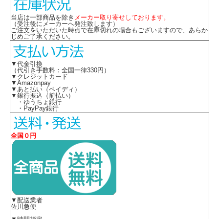
当店は一部商品を除き
メーカー取り寄せしております。
（受注後にメーカーへ発注致します）
ご注文をいただいた時点で在庫切れの場合もございますので、あらか
じめご了承ください。
▼代金引換
（代引き手数料：全国一律330円）
▼クレジットカード
▼Amazonpay
▼あと払い（ペイディ）
▼銀行振込（前払い）
・ゆうちょ銀行
・PayPay銀行
全国０円
▼配送業者
佐川急便