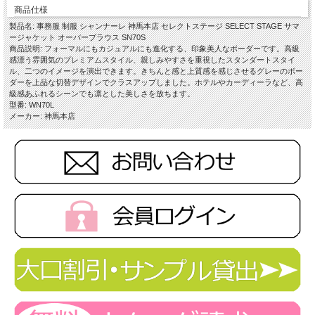
商品仕様
製品名: 事務服 制服 シャンナーレ 神馬本店 セレクトステージ SELECT STAGE サマ
ージャケット オーバーブラウス SN70S
商品説明: フォーマルにもカジュアルにも進化する、印象美人なボーダーです。高級
感漂う雰囲気のプレミアムスタイル、親しみやすさを重視したスタンダートスタイ
ル、二つのイメージを演出できます。きちんと感と上質感を感じさせるグレーのボー
ダーを上品な切替デザインでクラスアップしました。ホテルやカーディーラなど、高
級感あふれるシーンでも凛とした美しさを放ちます。
型番: WN70L
メーカー: 神馬本店
■生地
サマーツイードボーダー
ポリエステル100%
■機能
・名札ホール