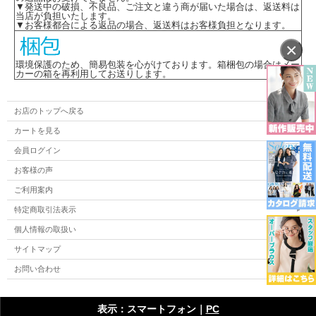
▼発送中の破損、不良品、ご注文と違う商が届いた場合は、返送料は
当店が負担いたします。
▼お客様都合による返品の場合、返送料はお客様負担となります。
×
環境保護のため、簡易包装を心がけております。箱梱包の場合はメー
カーの箱を再利用してお送りします。
お店のトップへ戻る
カートを見る
会員ログイン
お客様の声
ご利用案内
特定商取引法表示
個人情報の取扱い
サイトマップ
お問い合わせ
表示：スマートフォン｜
PC