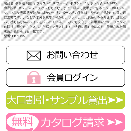
製品名: 事務服 制服 オフィス FOLK フォーク ポロシャツ リボン付き FB71495
商品説明: オフィスワークからおもてなしまで、幅広く使用ができるニットポロシャ
ツ。上品な光沢感が魅力の細かいヘリンボーン柄の生地は、滑らかで肌触りの良い速
乾素材です。汗などの水分を素早く乾かし、サラッとした肌触りを保ちます。適度な
ハリ感もあり体のラインを拾いにくい為、一枚でも安心して着用可能です。リボンが
首回りに華やかさときちんと感をプラスします。快適な着心地に加え、洗練された清
潔感が感じられる一枚です。
型番: FB71495