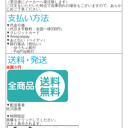
（受注後にメーカーへ発注致します）
ご注文をいただいた時点で在庫切れの場合もございますので、あらか
じめご了承ください。
▼代金引換
（代引き手数料：全国一律330円）
▼クレジットカード
▼Amazonpay
▼あと払い（ペイディ）
▼銀行振込（前払い）
・ゆうちょ銀行
・PayPay銀行
全国０円
▼配送業者
佐川急便
▼時間指定
画像をクリックしてください。
大きく表示されます。