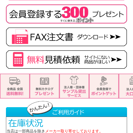
■素材
ヘリンボーンニット（ポリエステル100％）
■特徴
・おうち洗濯
・生地厚み中
・インク漏れ防止
・速乾
・サイドスリット
・リボン付き
※取り寄せ商品、在庫有無、納期後日連絡
当店は一部商品を除き
メーカー取り寄せしております。