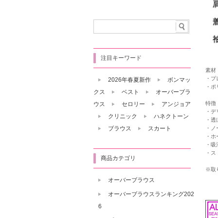
注目キーワード
素材
・プ
2026年春夏新作
ボンマッ
・ポ
クス
ベスト
オーバーブラ
特徴
ウス
セロリー
アンジョア
・デ
クリニック
ハネクトーン
・透
・ノ
ブラウス
スカート
・ホ
・吸
・ス
商品カテゴリ
※取
オーバーブラウス
オーバーブラウスランキング202
6