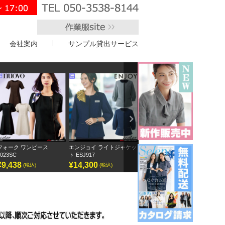
会社案内
サンプル貸出サービス
">
Next
フォーク ワンピース
エンジョイ ライトジャケッ
ボンオフィス キュロット
半袖
3023SC
ト ESJ917
AC3217
GOB
¥9,438
¥14,300
¥9,295
¥12
(税込)
(税込)
(税込)