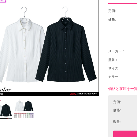
定価:
価格:
メーカー：
型番：
サイズ：
カラー：
価格と在庫を一
定価:
価格:
数量: