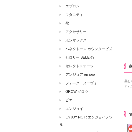
エプロン
マタニティ
靴
アクセサリー
ボンマックス
ハネクトーン カウンタービズ
セロリー SELERY
セレクトステージ
アンジョア en joie
美し
フォ―ク ヌーヴォ
アム
GROW グロウ
ピエ
エンジョイ
ENJOY NOIR エンジョイノワー
ル