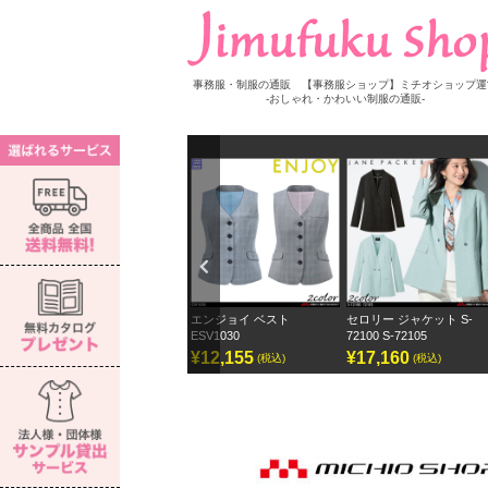
事務服・制服の通販 【事務服ショップ】ミチオショップ運
-おしゃれ・かわいい制服の通販-
Previ
ous
セロリー 長袖ブラウス S-
エンジョイ ベスト
セロリー ジャケット S-
73272
ESV1030
72100 S-72105
¥7,150
¥12,155
¥17,160
(税込)
(税込)
(税込)