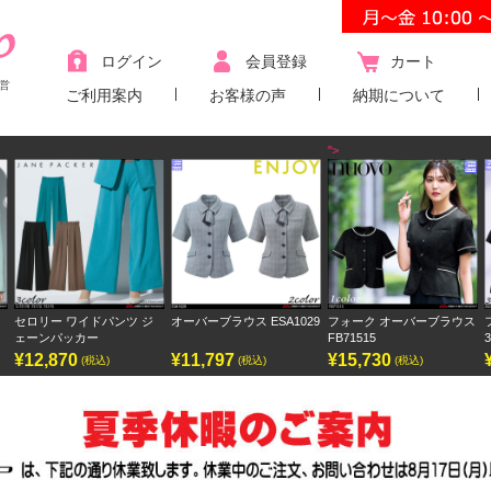
ログイン
会員登録
カート
営
ご利用案内
お客様の声
納期について
">
セロリー ワイドパンツ ジ
オーバーブラウス ESA1029
フォーク オーバーブラウス
ェーンパッカー
FB71515
¥12,870
¥11,797
¥15,730
(税込)
(税込)
(税込)