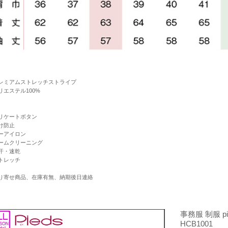
レミアムストレッチストライプ
リエステル100%
リケートボタン
け防止
ーアイロン
ームクリーニング
汗・速乾
トレッチ
り寄せ商品、在庫有無、納期後日連絡
事務服 制服 pi
HCB1001