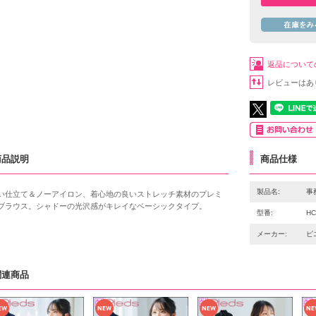
返品について
レビューはあ
商品説明
商品仕様
製品名:
事務
い仕立て＆ノーアイロン、着心地の良いストレッチ素材のプレミ
ブラウス。シャドーの光沢感がキレイなベーシックタイプ。
型番:
HC
メーカー:
ピ
関連商品