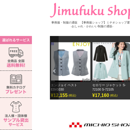
事務服・制服の通販 【事務服ショップ】ミチオショップ運
-おしゃれ・かわいい制服の通販-
Previ
ous
ス S-
エンジョイ ベスト
セロリー ジャケット S-
セロリー ワイドパンツ 
ESV1030
72100 S-72105
ェーンパッカー
¥12,155
¥17,160
¥12,870
(税込)
(税込)
(税込)