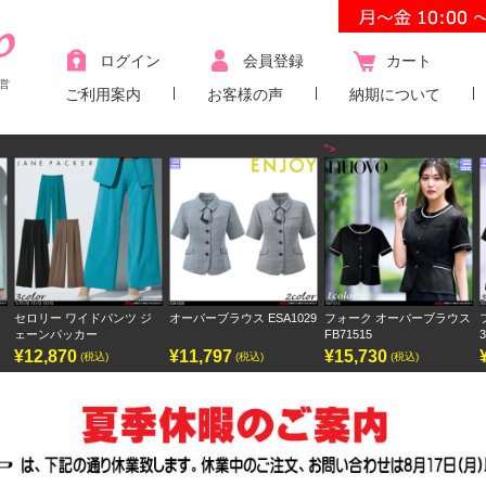
ログイン
会員登録
カート
営
ご利用案内
お客様の声
納期について
">
ジ
オーバーブラウス ESA1029
フォーク オーバーブラウス
フォーク ワンピース
FB71515
3023SC
¥11,797
¥15,730
¥9,438
(税込)
(税込)
(税込)