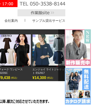
会社案内
サンプル貸出サービス
">
Next
エンジョイ ライトジャケッ
ボンオフィス キュロット
半袖オーバーブラウス
ア
ト ESJ917
AC3217
GOBL-2602
¥14,300
¥9,295
¥12,155
¥
(税込)
(税込)
(税込)