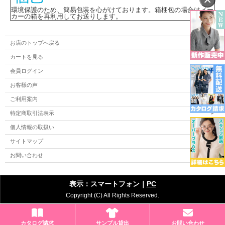
環境保護のため、簡易包装を心がけております。箱梱包の場合はメー
カーの箱を再利用してお送りします。
お店のトップへ戻る
カートを見る
会員ログイン
お客様の声
ご利用案内
特定商取引法表示
個人情報の取扱い
サイトマップ
お問い合わせ
表示：スマートフォン｜
PC
Copyright (C) All Rights Reserved.
カタログ請求
サンプル貸出
お問い合わせ