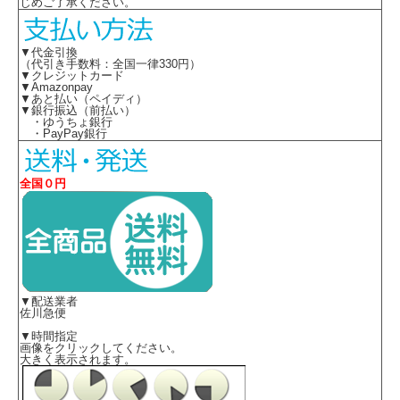
じめご了承ください。
▼代金引換
（代引き手数料：全国一律330円）
▼クレジットカード
▼Amazonpay
▼あと払い（ペイディ）
▼銀行振込（前払い）
・ゆうちょ銀行
・PayPay銀行
全国０円
▼配送業者
佐川急便
▼時間指定
画像をクリックしてください。
大きく表示されます。