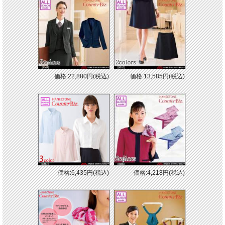
■素材：ノルディスアムンゼン 複合繊維 ポリエステル100%
■手洗い
価格:22,880円(税込)
価格:13,585円(税込)
■ストレッチ
■カーブベルト
■滑り止め
■両脇ポケット
■センターベント
※取り寄せ商品、在庫有無、納期後日連絡
価格:6,435円(税込)
価格:4,218円(税込)
★ 関連シリーズを全て見る