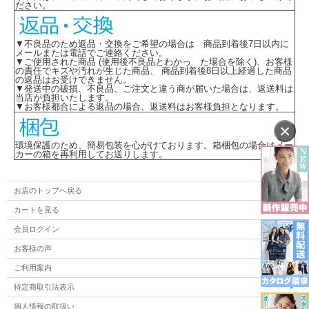
ださい。
▼不良品のため返品・交換をご希望の場合は 商品到着後7日以内に
メールまたは電話でご連絡ください。
▼ご使用された商品 (使用後不良品とわかっ た場合を除く)、お客様
の責任でキズや汚れが生じた商品、 商品到着後8日以上経過した商品
の返品はお受けできません。
▼発送中の破損、不良品、ご注文と違う商が届いた場合は、返送料は
当店が負担いたします。
▼お客様都合による返品の場合、返送料はお客様負担となります。
×
環境保護のため、簡易包装を心がけております。箱梱包の場合はメー
カーの箱を再利用してお送りします。
お店のトップへ戻る
カートを見る
会員ログイン
お客様の声
ご利用案内
特定商取引法表示
個人情報の取扱い