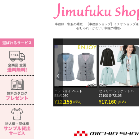
事務服・制服の通販 【事務服ショップ】ミチオショップ運
-おしゃれ・かわいい制服の通販-
Previ
ous
 S-
エンジョイ ベスト
セロリー ジャケット S-
セロリー ワイドパンツ 
ESV1030
72100 S-72105
ェーンパッカー
¥12,155
¥17,160
¥12,870
(税込)
(税込)
(税込)