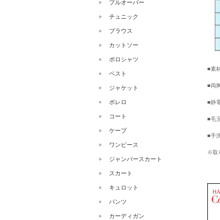
プルオーバー
チュニック
ブラウス
カットソー
ポロシャツ
■素
ベスト
■両
ジャケット
ボレロ
■静
コート
■毛
ケープ
■手
ワンピース
※取
ジャンパースカート
スカート
キュロット
パンツ
カーディガン