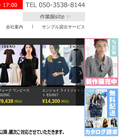
会社案内
サンプル貸出サービス
">
Next
エンジョイ ライトジャケッ
ボンオフィス キュロット
半袖オーバーブラウス
ア
ト ESJ917
AC3217
GOBL-2602
¥14,300
¥9,295
¥12,155
¥
(税込)
(税込)
(税込)