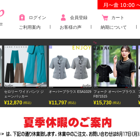
ログイン
会員登録
カート
営
ご利用案内
お客様の声
納期について
">
ジ
オーバーブラウス ESA1029
フォーク オーバーブラウス
フォーク ワンピース
FB71515
3023SC
¥11,797
¥15,730
¥9,438
(税込)
(税込)
(税込)