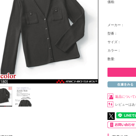
価格:
メーカー：
型番：
サイズ：
カラー：
数量:
返品について
レビューはあ