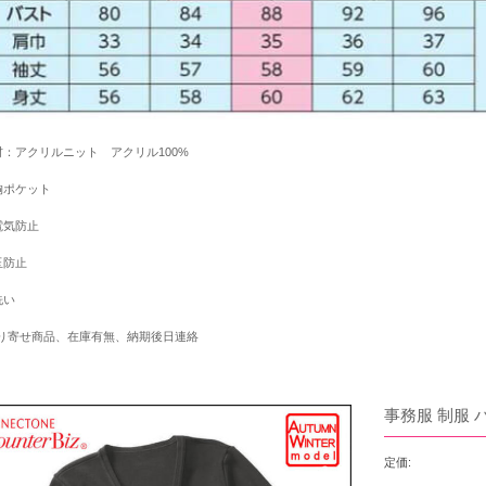
材：アクリルニット アクリル100%
胸ポケット
電気防止
玉防止
洗い
り寄せ商品、在庫有無、納期後日連絡
事務服 制服 
定価: