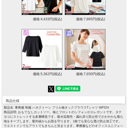
価格:4,433円(税込)
価格:7,865円(税込)
■素材
：ドライミィ 100="" br=""> ※フロントオーバー部分/袖 シフォン ポリエステル
100%
■吸汗速乾
■UVカット効果
価格:5,362円(税込)
価格:7,650円(税込)
■手洗い
■タテヨコにストレットする多層構造
■吸水拡散性・漏れ戻り防止性でさわやかな着心地をキープ
商品仕様
■紫外線からお肌を守ります。
製品名: 事務服 制服 ハネクトーン フリル袖タックブラウスTシャツ WP324
■1枚でも安心な透け防止加工
商品説明: おもてなしカットソー。袖とフロントのシフォンがエレガントです。タテ
ヨコにストレットする多層構造です。吸水拡散性・漏れ戻り防止性でさわやかな着心
■ソフトな風合い
地をキープします。紫外線からお肌を守ります。1枚でも安心な透け防止加工です。
ウエストインでもアウトでもきちんと決まります。事務服などのオフィスユニフォ―