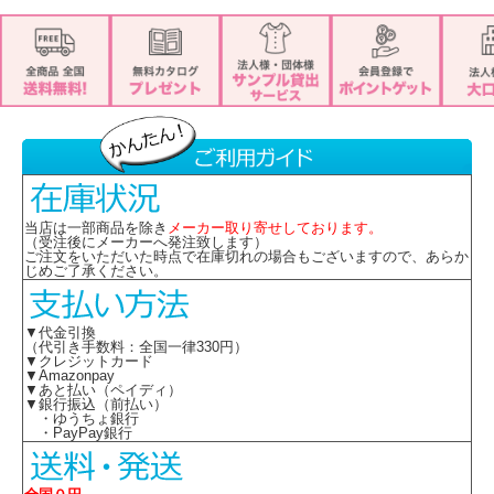
■素材： ポリエステル100%
■スカーフループ専用
■サイズ ：約23.5cm×25cm
※取り寄せ商品、在庫有無、納期後日連絡
当店は一部商品を除き
メーカー取り寄せしております。
（受注後にメーカーへ発注致します）
ご注文をいただいた時点で在庫切れの場合もございますので、あらか
じめご了承ください。
▼代金引換
（代引き手数料：全国一律330円）
▼クレジットカード
▼Amazonpay
▼あと払い（ペイディ）
▼銀行振込（前払い）
・ゆうちょ銀行
・PayPay銀行