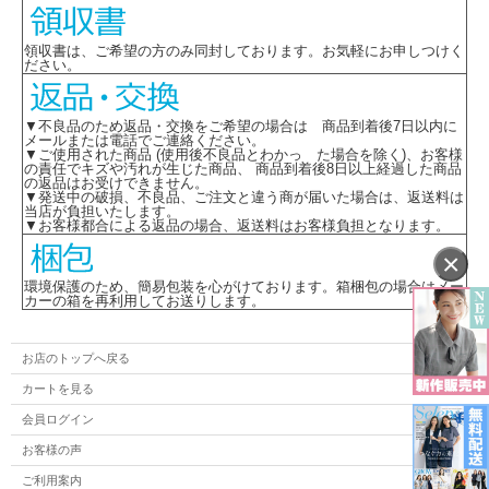
領収書は、ご希望の方のみ同封しております。お気軽にお申しつけく
ださい。
▼不良品のため返品・交換をご希望の場合は 商品到着後7日以内に
メールまたは電話でご連絡ください。
▼ご使用された商品 (使用後不良品とわかっ た場合を除く)、お客様
の責任でキズや汚れが生じた商品、 商品到着後8日以上経過した商品
の返品はお受けできません。
▼発送中の破損、不良品、ご注文と違う商が届いた場合は、返送料は
当店が負担いたします。
▼お客様都合による返品の場合、返送料はお客様負担となります。
×
環境保護のため、簡易包装を心がけております。箱梱包の場合はメー
カーの箱を再利用してお送りします。
お店のトップへ戻る
カートを見る
会員ログイン
お客様の声
ご利用案内