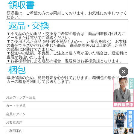
※取り寄せ商品、在庫有無、納期後日連絡
領収書は、ご希望の方のみ同封しております。お気軽にお申しつけく
ださい。
※サイズ表には19号(トップス)、23号(ボトムス)も別寸として掲載しております
が、備蓄されていない製品もございますので在庫についてはご注文後に確認となり
ます。
▼不良品のため返品・交換をご希望の場合は 商品到着後7日以内に
メールまたは電話でご連絡ください。
▼ご使用された商品 (使用後不良品とわかっ た場合を除く)、お客様
★ 関連シリーズを全て見る
の責任でキズや汚れが生じた商品、 商品到着後8日以上経過した商品
の返品はお受けできません。
▼発送中の破損、不良品、ご注文と違う商が届いた場合は、返送料は
当店が負担いたします。
▼お客様都合による返品の場合、返送料はお客様負担となります。
×
環境保護のため、簡易包装を心がけております。箱梱包の場合はメー
カーの箱を再利用してお送りします。
お店のトップへ戻る
カートを見る
会員ログイン
お客様の声
ご利用案内