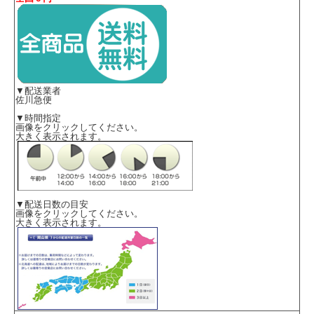
■生地
▼配送業者
佐川急便
エアリーライトチェック
ポリエステル100%(再生ポリエステル36%)
▼時間指定
画像をクリックしてください。
■機能
大きく表示されます。
ヨコストレッチ
・吸汗
・速乾
・UVカット
・吸放湿
・サステイナブル
▼配送日数の目安
・イージーケア
画像をクリックしてください。
大きく表示されます。
・ホームクリーニング
・消臭テープ
・［PLUS M］補強布大きめ胸ポケット
・動きやすい袖（ARM360°プラス）
・Wネームループ
・バストケアボタン
・大容量ポケット
・長めの袖丈