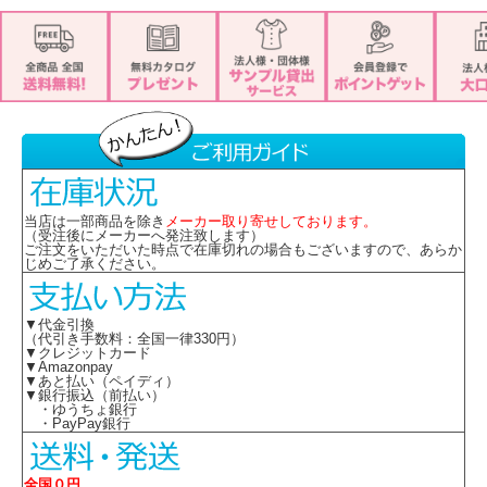
当店は一部商品を除き
メーカー取り寄せしております。
（受注後にメーカーへ発注致します）
ご注文をいただいた時点で在庫切れの場合もございますので、あらか
じめご了承ください。
▼代金引換
（代引き手数料：全国一律330円）
▼クレジットカード
▼Amazonpay
▼あと払い（ペイディ）
▼銀行振込（前払い）
・ゆうちょ銀行
・PayPay銀行
全国０円