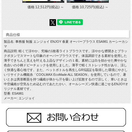
価格:12,512円(税込)
～
価格:10,725円(税込)
～
商品仕様
製品名: 事務服 制服 エンジョイ ENJOY 春夏 オーバーブラウス ESA981 カーシーカシ
マ
商品説明: 軽くて涼やか、究極の1枚着ライトブラウスです。涼やかな襟開きとブラッ
クボタンでスマートな印象のオーバーブラウスです。体温調節できる素材を使用した
薄手できちんと見えを叶える上品なデザインの１着。素材には白を効かせた爽やかな
色合いの小柄ドビーチェックを使用しました。薄手で軽くストレッチ性があり、涼し
く快適な着心地です。また、ペットボトルを再生しGRS認証を取得した環境にやさし
いリサイクル機能糸「COOLMAX EcoMade ALL SEASON」を使用しているので、暑
いときは異形断面を持つ繊維が体から汗を吸い上げ拡散するので涼しく、寒いときは
中空繊維が空気をため込むのであたたかい、オールシーズン快適に過ごせるENJOYオ
リジナル素材です。
型番: ESA981
メーカー: エンジョイ