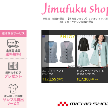
事務服・制服の通販 【事務服ショップ】ミチオショップ運
-おしゃれ・かわいい制服の通販-
Previ
ous
 長袖ブラウス S-
エンジョイ ベスト
セロリー ジャケット S-
セロリー 
ESV1030
72100 S-72105
ェーンパッ
50
¥12,155
¥17,160
¥12,870
(税込)
(税込)
(税込)