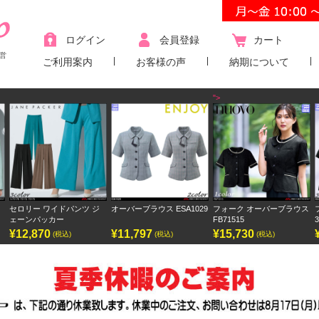
ログイン
会員登録
カート
営
ご利用案内
お客様の声
納期について
">
ワイドパンツ ジ
オーバーブラウス ESA1029
フォーク オーバーブラウス
フォーク ワン
カー
FB71515
3023SC
¥11,797
¥15,730
¥9,438
(税込)
(税込)
(税込)
(税込