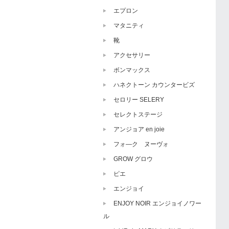
エプロン
マタニティ
靴
アクセサリー
ボンマックス
ハネクトーン カウンタービズ
セロリー SELERY
セレクトステージ
アンジョア en joie
フォ―ク ヌーヴォ
GROW グロウ
ピエ
エンジョイ
ENJOY NOIR エンジョイノワー
ル