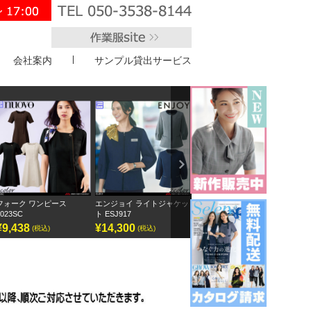
会社案内
サンプル貸出サービス
">
Next
ピース
エンジョイ ライトジャケッ
ボンオフィス キュロット
半袖オーバーブラ
ト ESJ917
AC3217
GOBL-2602
¥14,300
¥9,295
¥12,155
)
(税込)
(税込)
(税込)