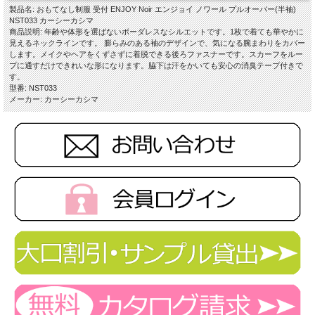
製品名: おもてなし制服 受付 ENJOY Noir エンジョイ ノワール プルオーバー(半袖)
NST033 カーシーカシマ
商品説明: 年齢や体形を選ばないボーダレスなシルエットです。1枚で着ても華やかに
見えるネックラインです。 膨らみのある袖のデザインで、気になる腕まわりをカバー
します。メイクやヘアをくずさずに着脱できる後ろファスナーです。スカーフをルー
プに通すだけできれいな形になります。脇下は汗をかいても安心の消臭テープ付きで
す。
型番: NST033
メーカー: カーシーカシマ