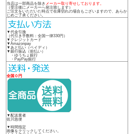
当店は一部商品を除き
メーカー取り寄せしております。
※取り寄せ商品、在庫有無、納期後日連絡
（受注後にメーカーへ発注致します）
ご注文をいただいた時点で在庫切れの場合もございますので、あらか
※サイズ表には19号(トップス)、23号(ボトムス)も別寸として掲載しております
じめご了承ください。
が、備蓄されていない製品もございますので在庫についてはご注文後に確認となり
ます。
▼代金引換
（代引き手数料：全国一律330円）
★ 関連シリーズを全て見る
▼クレジットカード
▼Amazonpay
▼あと払い（ペイディ）
▼銀行振込（前払い）
・ゆうちょ銀行
・PayPay銀行
全国０円
▼配送業者
佐川急便
▼時間指定
画像をクリックしてください。