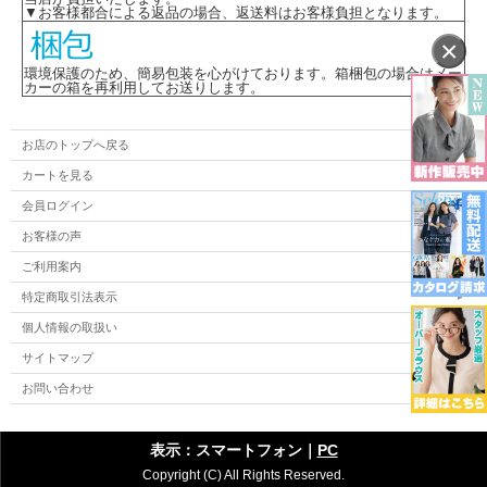
▼お客様都合による返品の場合、返送料はお客様負担となります。
×
環境保護のため、簡易包装を心がけております。箱梱包の場合はメー
カーの箱を再利用してお送りします。
お店のトップへ戻る
カートを見る
会員ログイン
お客様の声
ご利用案内
特定商取引法表示
個人情報の取扱い
サイトマップ
お問い合わせ
表示：スマートフォン｜
PC
Copyright (C) All Rights Reserved.