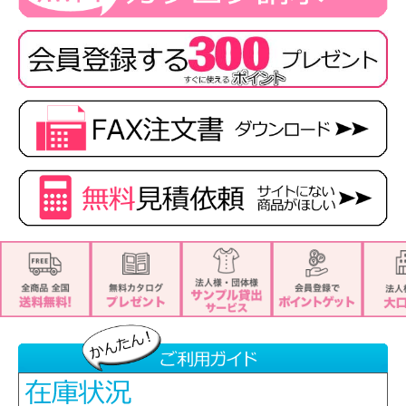
■生地
コンフォートクロスストレッチ
ポリエステル100%
■機能
・スカーフループ(R) サポートループ付
・補強仕様胸ポケット
・ネームホール
・後ろファスナー
・消臭テープ