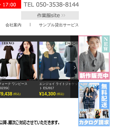
会社案内
サンプル貸出サービス
">
Next
エンジョイ ライトジャケッ
ボンオフィス キュロット
半袖オーバーブラウス
アンジ
ト ESJ917
AC3217
GOBL-2602
¥14,300
¥9,295
¥12,155
¥12
(税込)
(税込)
(税込)