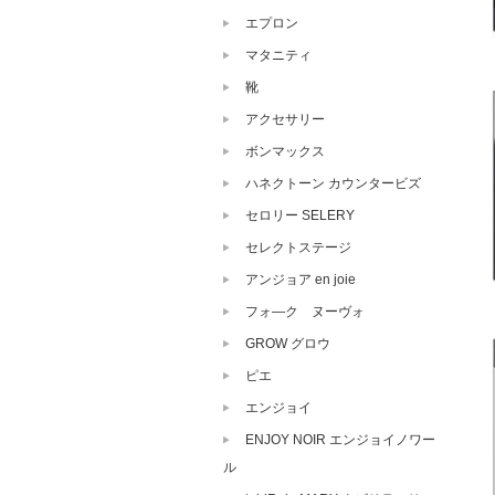
エプロン
マタニティ
靴
アクセサリー
ボンマックス
ハネクトーン カウンタービズ
セロリー SELERY
セレクトステージ
アンジョア en joie
フォ―ク ヌーヴォ
GROW グロウ
ピエ
エンジョイ
ENJOY NOIR エンジョイノワー
ル