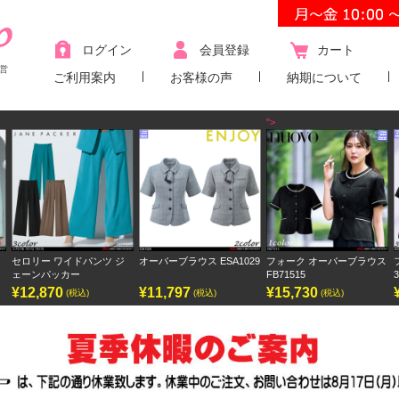
ログイン
会員登録
カート
営
ご利用案内
お客様の声
納期について
">
オーバーブラウス ESA1029
フォーク オーバーブラウス
フォーク ワンピース
FB71515
3023SC
¥11,797
¥15,730
¥9,438
(税込)
(税込)
(税込)