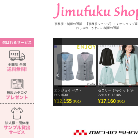
事務服・制服の通販 【事務服ショップ】ミチオショップ運
-おしゃれ・かわいい制服の通販-
Previ
ous
S-
エンジョイ ベスト
セロリー ジャケット S-
セロリー ワイドパンツ ジ
ESV1030
72100 S-72105
ェーンパッカー
¥12,155
¥17,160
¥12,870
(税込)
(税込)
(税込)