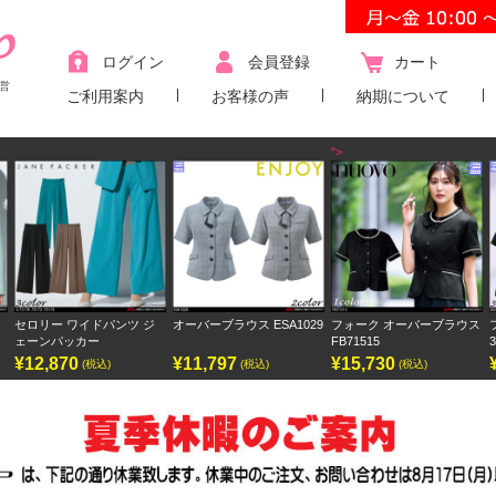
ログイン
会員登録
カート
営
ご利用案内
お客様の声
納期について
">
オーバーブラウス ESA1029
フォーク オーバーブラウス
フォーク ワンピース
FB71515
3023SC
¥11,797
¥15,730
¥9,438
(税込)
(税込)
(税込)