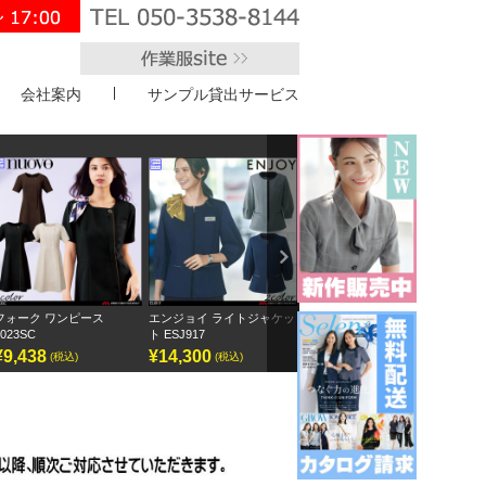
会社案内
サンプル貸出サービス
">
Next
エンジョイ ライトジャケッ
ボンオフィス キュロット
半袖オーバーブラウス
アンジ
ト ESJ917
AC3217
GOBL-2602
¥14,300
¥9,295
¥12,155
¥12
(税込)
(税込)
(税込)