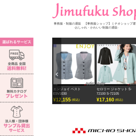
事務服・制服の通販 【事務服ショップ】ミチオショップ運
-おしゃれ・かわいい制服の通販-
Previ
ous
S-
エンジョイ ベスト
セロリー ジャケット S-
セロリー ワイドパンツ ジ
ESV1030
72100 S-72105
ェーンパッカー
¥12,155
¥17,160
¥12,870
(税込)
(税込)
(税込)