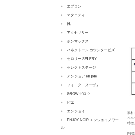
エプロン
マタニティ
靴
アクセサリー
ボンマックス
ハネクトーン カウンタービズ
セロリー SELERY
セレクトステージ
アンジョア en joie
フォ―ク ヌーヴォ
GROW グロウ
ピエ
エンジョイ
素材
ベル
ENJOY NOIR エンジョイノワー
特徴
ル
[特徴