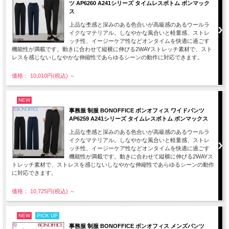
ツ AP6260 A241シリーズ タイムレスボトム ボンマック
ス
上品な杢感と深みのある色合いが高級感のあるウールラ
イクなマテリアル。しなやかな風合いと軽量感、ストレ
ッチ性、イージーケア性などオンタイムを快適に過ごす
機能性が満載です。動きに合わせて縦横に伸びる2WAYストレッチ素材で、スト
レスを感じないしなやかな伸縮性であらゆるシーンの動作に対応できます。
価格： 10,010円(税込)
～
NEW
事務服 制服 BONOFFICE ボンオフィス ワイドパンツ
AP6259 A241シリーズ タイムレスボトム ボンマックス
上品な杢感と深みのある色合いが高級感のあるウールラ
イクなマテリアル。しなやかな風合いと軽量感、ストレ
ッチ性、イージーケア性などオンタイムを快適に過ごす
機能性が満載です。動きに合わせて縦横に伸びる2WAYス
トレッチ素材で、ストレスを感じないしなやかな伸縮性であらゆるシーンの動作
に対応できます。
価格： 10,725円(税込)
～
NEW
PICK UP
事務服 制服 BONOFFICE ボンオフィス メンズパンツ