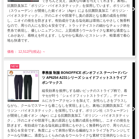
できちんと見え、誠実な印象を与えてくれます。裏地に
抗菌防臭加工「ポリジン・バイオスタティック」を採用しています。ポリジン社
（スウェーデン）が開発した銀イオン（Ag+）による抗菌防臭加工「ポリジン・
バイオスタティック」。汗のニオイや部屋干し臭の原因となる菌の成長を抑制
し、ニオイの発生を防ぎます。有効成分である塩化銀は環境にもやさしく無香料
なので、周りの人にも安心＆安全です。トラッドテイストの細かなチェック柄を
杢糸で表現し、優しいニュアンスに。上質感漂うウールライクな素材な適度なふ
くみがあり、着映えを叶えます。しなやかな風合いとストレッチ、軽量感で着心
地も快適です。
価格： 12,512円(税込)
～
NEW
事務服 制服 BONOFFICE ボンオフィス テーパードパン
ツ AP6254 A231シリーズ シェイドフィットストライプ
ボンマックス
縦長効果を後押しする細いピッチのストライプ柄で、着
ヤセが叶う「シェイドフィットストライプ」。ディテー
ルにカラーアクセントを加えて、女性らしさをプラスし
ながら、クールでスマートな着こなしを実現しました。裏地に抗菌防臭加工「ポ
リジン・バイオスタティック」を採用しています。ポリジン社（スウェーデン）
が開発した銀イオン（Ag+）による抗菌防臭加工「ポリジン・バイオスタティッ
ク」。汗のニオイや部屋干し臭の原因となる菌の成長を抑制し、ニオイの発生を
防ぎます。有効成分である塩化銀は環境にもやさしく無香料なので、周りの人に
も安心＆安全です。角度によって表情が変わる繊細なストライプをアレンジして
クールな印象に。適度なふくらみのあるウールライクな素材で立体的なシルエッ