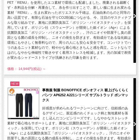
PET「RENU」を使用したエコ素材で環境にも配慮しました。廃棄される裁断く
ず・衣料品を分解・再重合して、糸を作り出すことで、新しい服に生まれ変わる
素材「RENU」。生まれ変わったポリエステル千雄は、石油由来のものと同等の
高い品質です。有限な石油を守りCO2削減につながる、今、注目のサスティナブ
ルな取り組みです。裏地に抗菌防臭加工「ポリジン・バイオスタティック」を採
用しています。ポリジン社（スウェーデン）が開発した銀イオン（Ag+）による
抗菌防臭加工「ポリジン・バイオスタティック」。汗のニオイや部屋干し臭の原
因となる菌の成長を抑制し、ニオイの発生を防ぎます。有効成分である塩化銀は
環境にもやさしく無香料なので、周りの人にも安心＆安全です。コンパクトでハ
リのあるニット素材なので、軽やかな着心地ときちんと感を両立。ニットならで
はのしなやかな伸縮性で動きやすく着用ストレスを軽減します。光の加減で表情
が変わるシャドーストライプが洗練された印象を創ります。
価格： 14,944円(税込)
～
NEW
事務服 制服 BONOFFICE ボンオフィス 裾上げらくらく
パンツ AP6252 A221シリーズ サプルトラッド ボンマッ
クス
好感度が求められるワークシーンに向けて、信頼感のあ
るデザインに、親近感のわくチェック柄と無地素材を落
とし込んだコンビシリーズです。しなやかなストレッチ
素材で着心地もサポートします。裏地に抗菌防臭加工「ポリジン・バイオスタテ
ィック」を採用しています。ポリジン社（スウェーデン）が開発した銀イオン
（Ag+）による抗菌防臭加工「ポリジン・バイオスタティック」。汗のニオイや
部屋干し臭の原因となる菌の成長を抑制し、ニオイの発生を防ぎます。有効成分