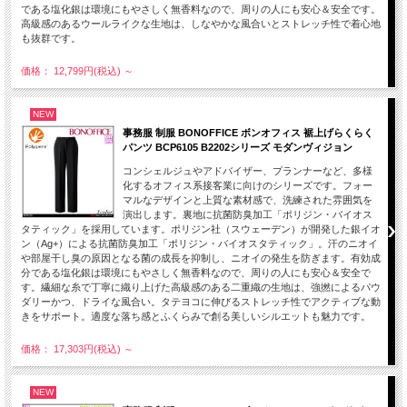
である塩化銀は環境にもやさしく無香料なので、周りの人にも安心＆安全です。
高級感のあるウールライクな生地は、しなやかな風合いとストレッチ性で着心地
も抜群です。
価格： 12,799円(税込)
～
NEW
事務服 制服 BONOFFICE ボンオフィス 裾上げらくらく
パンツ BCP6105 B2202シリーズ モダンヴィジョン
コンシェルジュやアドバイザー、プランナーなど、多様
化するオフィス系接客業に向けのシリーズです。フォー
マルなデザインと上質な素材感で、洗練された雰囲気を
演出します。裏地に抗菌防臭加工「ポリジン・バイオス
タティック」を採用しています。ポリジン社（スウェーデン）が開発した銀イオ
ン（Ag+）による抗菌防臭加工「ポリジン・バイオスタティック」。汗のニオイ
や部屋干し臭の原因となる菌の成長を抑制し、ニオイの発生を防ぎます。有効成
分である塩化銀は環境にもやさしく無香料なので、周りの人にも安心＆安全で
す。繊細な糸で丁寧に織り上げた高級感のある二重織の生地は、強撚によるパウ
ダリーかつ、ドライな風合い。タテヨコに伸びるストレッチ性でアクティブな動
きをサポート。適度な落ち感とふくらみで創る美しいシルエットも魅力です。
価格： 17,303円(税込)
～
NEW