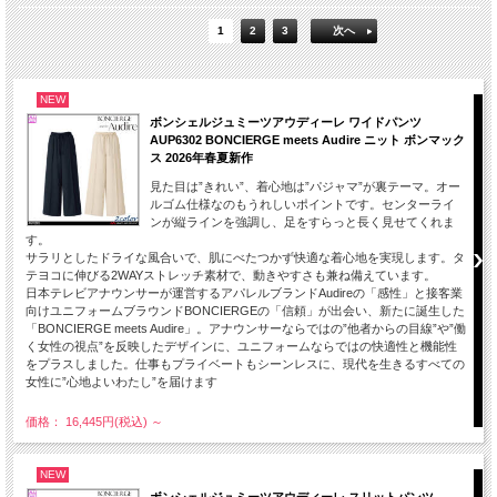
1
2
3
次へ
NEW
ボンシェルジュミーツアウディーレ ワイドパンツ
AUP6302 BONCIERGE meets Audire ニット ボンマック
ス 2026年春夏新作
見た目は”きれい”、着心地は”パジャマ”が裏テーマ。オー
ルゴム仕様なのもうれしいポイントです。センターライ
ンが縦ラインを強調し、足をすらっと長く見せてくれま
す。
サラリとしたドライな風合いで、肌にべたつかず快適な着心地を実現します。タ
テヨコに伸びる2WAYストレッチ素材で、動きやすさも兼ね備えています。
日本テレビアナウンサーが運営するアパレルブランドAudireの「感性」と接客業
向けユニフォームブラウンドBONCIERGEの「信頼」が出会い、新たに誕生した
「BONCIERGE meets Audire」。アナウンサーならではの”他者からの目線”や”働
く女性の視点”を反映したデザインに、ユニフォームならではの快適性と機能性
をプラスしました。仕事もプライベートもシーンレスに、現代を生きるすべての
女性に”心地よいわたし”を届けます
価格： 16,445円(税込)
～
NEW
ボンシェルジュミーツアウディーレ スリットパンツ