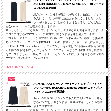
AUP6301 BONCIERGE meets Audire ニット ボンマック
ス 2026年春夏新作
細身のパンツは好みが分かれがちです。前面にスリット
を入れて、パンツ特有の重たさををなくしました。スリ
ットが入ることで、動きやすさはもちろん、どんな靴に
も合いやすくコーデが組みやすいはずです。
サラリとしたドライな風合いで、肌にべたつかず快適な着心地を実現します。タ
テヨコに伸びる2WAYストレッチ素材で、動きやすさも兼ね備えています。
日本テレビアナウンサーが運営するアパレルブランドAudireの「感性」と接客業
向けユニフォームブラウンドBONCIERGEの「信頼」が出会い、新たに誕生した
「BONCIERGE meets Audire」。アナウンサーならではの”他者からの目線”や”働
く女性の視点”を反映したデザインに、ユニフォームならではの快適性と機能性
をプラスしました。仕事もプライベートもシーンレスに、現代を生きるすべての
女性に”心地よいわたし”を届けます。
価格： 15,730円(税込)
～
NEW
ボンシェルジュミーツアウディーレ クロップドワイドパ
ンツ AUP6300 BONCIERGE meets Audire ニット ボン
マックス 2026年春夏新作
Audireの既存コレクションでも人気の高い”スカート見え
するパンツ”は、動きやすさ・座りやすさ・しゃがみやす
さまで抜群です。
サラリとしたドライな風合いで、肌にべたつかず快適な着心地を実現します。タ