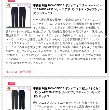
NEW
事務服 制服 BONOFFICE ボンオフィス テーパードパン
ツ AP6256 A233シリーズ アドバンストストライプシリー
ズ ボンマックス
ウール混の贅沢な風合いで高級感溢れる「アドバンスト
ストライプ」は、スタイルアップと着映えを叶えるデザ
インが魅力。「ソロテックスECO-Hybrid」を使用した、
驚きのストレッチ性と格段にアップした快適な着心地が体感できます。裏地に抗
菌防臭加工「ポリジン・バイオスタティック」を採用しています。ポリジン社
（スウェーデン）が開発した銀イオン（Ag+）による抗菌防臭加工「ポリジン・
バイオスタティック」。汗のニオイや部屋干し臭の原因となる菌の成長を抑制
し、ニオイの発生を防ぎます。有効成分である塩化銀は環境にもやさしく無香料
なので、周りの人にも安心＆安全です。トップ染めした深みのあるダークカラー
に2種のストライプが映える、高級感たっぷりなウール混素材。しなやかな風合
いと2WAYストレッチで快適な着心地を叶えます。さらに導電性繊維を混紡して
まとわりつきやホコリ付きを防止します。
価格： 15,730円(税込)
～
NEW
事務服 制服 BONOFFICE ボンオフィス 裾上げらくらく
パンツ AP6255 A232シリーズ ブリスチェックシリーズ
ボンマックス
優しいニュアンスのミニチェック柄で好印象を叶える
「ブリスチェック」。ウールライクな高級感のある素材