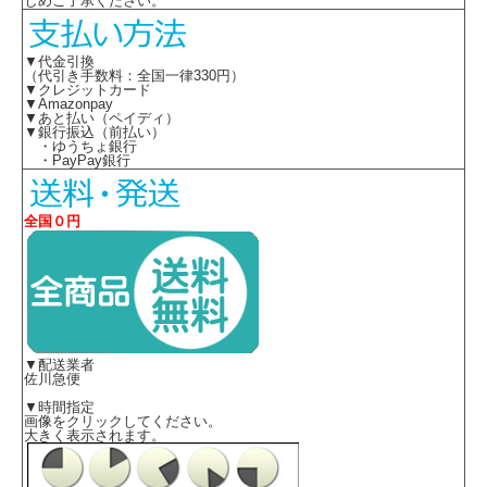
じめご了承ください。
▼代金引換
（代引き手数料：全国一律330円）
▼クレジットカード
▼Amazonpay
▼あと払い（ペイディ）
▼銀行振込（前払い）
・ゆうちょ銀行
・PayPay銀行
全国０円
▼配送業者
佐川急便
▼時間指定
画像をクリックしてください。
大きく表示されます。