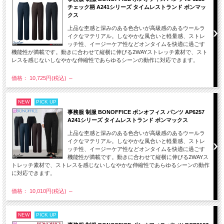
チェック柄 A241シリーズ タイムレストランド ボンマッ
クス
上品な杢感と深みのある色合いが高級感のあるウールラ
イクなマテリアル。しなやかな風合いと軽量感、ストレ
ッチ性、イージーケア性などオンタイムを快適に過ごす
機能性が満載です。動きに合わせて縦横に伸びる2WAYストレッチ素材で、スト
レスを感じないしなやかな伸縮性であらゆるシーンの動作に対応できます。
価格： 10,725円(税込)
～
NEW
PICK UP
事務服 制服 BONOFFICE ボンオフィス パンツ AP6257
A241シリーズ タイムレストランド ボンマックス
上品な杢感と深みのある色合いが高級感のあるウールラ
イクなマテリアル。しなやかな風合いと軽量感、ストレ
ッチ性、イージーケア性などオンタイムを快適に過ごす
機能性が満載です。動きに合わせて縦横に伸びる2WAYス
トレッチ素材で、ストレスを感じないしなやかな伸縮性であらゆるシーンの動作
に対応できます。
価格： 10,010円(税込)
～
NEW
PICK UP