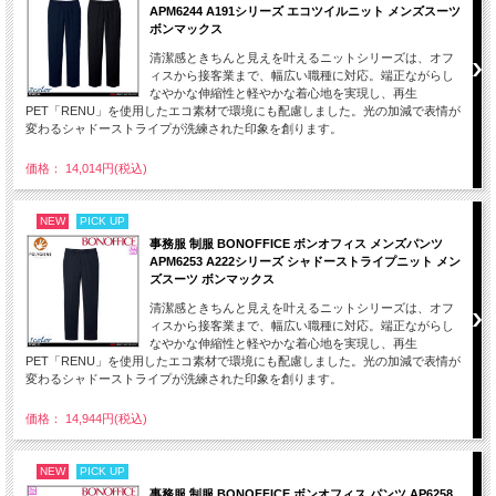
APM6244 A191シリーズ エコツイルニット メンズスーツ
ボンマックス
清潔感ときちんと見えを叶えるニットシリーズは、オフ
ィスから接客業まで、幅広い職種に対応。端正ながらし
なやかな伸縮性と軽やかな着心地を実現し、再生
PET「RENU」を使用したエコ素材で環境にも配慮しました。光の加減で表情が
変わるシャドーストライプが洗練された印象を創ります。
価格： 14,014円(税込)
NEW
PICK UP
事務服 制服 BONOFFICE ボンオフィス メンズパンツ
APM6253 A222シリーズ シャドーストライプニット メン
ズスーツ ボンマックス
清潔感ときちんと見えを叶えるニットシリーズは、オフ
ィスから接客業まで、幅広い職種に対応。端正ながらし
なやかな伸縮性と軽やかな着心地を実現し、再生
PET「RENU」を使用したエコ素材で環境にも配慮しました。光の加減で表情が
変わるシャドーストライプが洗練された印象を創ります。
価格： 14,944円(税込)
NEW
PICK UP
事務服 制服 BONOFFICE ボンオフィス パンツ AP6258