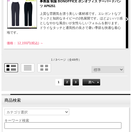
事務服 制服 BONOFFICE ボンオフィス テーパードパン
ツ AP6251
上質な雰囲気を漂う美しい素材感です。エレガントなブ
ラックと知的なネイビーの2色展開です。ほどよいハリ感
としなやかな風合いが女性らしいフォルムを創ります。
ドライなタッチと通気性の良さで暑い季節も快適な着心
地です。
価格： 12,155円(税込)
～
1 / 3ページ
（全48件）
1
2
3
次へ
商品検索
キーワード検索