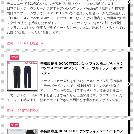
テヨコに伸びる2WAYストレッチ素材で、動きやすさも兼ね備えています。
日本テレビアナウンサーが運営するアパレルブランドAudireの「感性」と接客業
向けユニフォームブラウンドBONCIERGEの「信頼」が出会い、新たに誕生した
「BONCIERGE meets Audire」。アナウンサーならではの”他者からの目線”や”働
く女性の視点”を反映したデザインに、ユニフォームならではの快適性と機能性
をプラスしました。仕事もプライベートもシーンレスに、現代を生きるすべての
女性に”心地よいわたし”を届けます。
価格： 17,160円(税込)
～
NEW
事務服 制服 BONOFFICE ボンオフィス 裾上げらくらく
パンツ AP6261 A251シリーズ ノーブルトラッド ボンマ
ックス
ノーブルドビー素材を使ったオールシーズン対応の事務
用テーパードパンツで、裾上げがしやすいのが特徴で
す。ヒップから裾にかけてすっきり見える細身シルエッ
トで、ジャケットやベストと合わせてもきちんと感が出ます。ウエストゴム入り
でフィット感がよく、斜めポケット付きで実用性も考慮されたデザインです。
価格： 12,870円(税込)
～
NEW
事務服 制服 BONOFFICE ボンオフィス テーパードパン