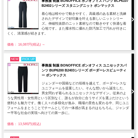
事務服 制服 BONOFFICE ボンオフィス パンツ BCP6107
B2402シリーズ スタニングニット ボンマックス
着心地は軽やかで動きやすく、高級感のある素材と洗練
されたデザインで好印象を叶える新しいニットシリー
ズ。伸縮性抜群のニット素材なので動きやすく快適な着
心地です。また撥水性に優れた防汚加工で汚れが付きに
くく、清潔感が続きます。
価格： 16,087円(税込)
～
NEW
PICK UP
事務服 制服 BONOFFICE ボンオフィス ユニセックスパ
ンツ BUP6200 B2403シリーズ ボーダーレスビューティ
ー ボンマックス
ジェンダーや国籍などの垣根を越えて、ボーダーレスな
ユニフォームを提案したい。そんな想いから誕生した、
男女問わず着られるユニセックスなデザイン。従来のよ
うな男性用・女性用という区別なく、誰もが自分に合うサイズを選ぶだけという
便利さも魅力です。働く人々の多様化が進み、職場の景色も変わる中、同じユニ
フォームをまとうことでチームとしての一体感が高まるのはもちろん、ジャンダ
ー平等な社会の実現へ向けての第一歩に。
価格： 13,585円(税込)