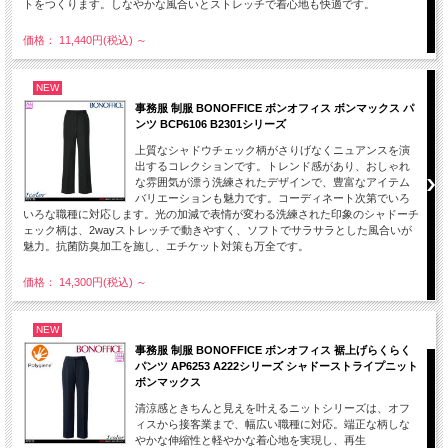
トをつくります。しなやかな風合いとストレッチで着心地も快適です。
価格： 11,440円(税込)
～
NEW
事務服 制服 BONOFFICE ボンオフィス ボンマックス パ
ンツ BCP6106 B2301シリーズ
上質なシャドウチェック柄がさりげなくニュアンスを演
出するコレクションです。トレンド感があり、おしゃれ
な雰囲気が漂う洗練されたデザインで、豊富なアイテム
バリエーションも魅力です。コーディネート次第でいろ
いろな職種に対応します。光の加減で表情が変わる洗練された印象のシャドーチ
ェック柄は、2wayストレッチで動きやすく、ソフトでサラサラとした風合いが
魅力。抗菌防臭加工を施し、エチケット対策も万全です。
価格： 14,300円(税込)
～
NEW
事務服 制服 BONOFFICE ボンオフィス 裾上げらくらく
パンツ AP6253 A222シリーズ シャドーストライプニット
ボンマックス
清涼感ときちんと見えを叶えるニットシリーズは、オフ
ィスから接客業まで、幅広い職種に対応。端正な柄しな
やかな伸縮性と軽やかな着心地を実現し、再生