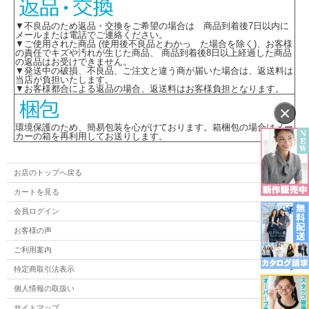
▼不良品のため返品・交換をご希望の場合は 商品到着後7日以内に
メールまたは電話でご連絡ください。
▼ご使用された商品 (使用後不良品とわかっ た場合を除く)、お客様
の責任でキズや汚れが生じた商品、 商品到着後8日以上経過した商品
の返品はお受けできません。
▼発送中の破損、不良品、ご注文と違う商が届いた場合は、返送料は
当店が負担いたします。
▼お客様都合による返品の場合、返送料はお客様負担となります。
×
環境保護のため、簡易包装を心がけております。箱梱包の場合はメー
カーの箱を再利用してお送りします。
お店のトップへ戻る
カートを見る
会員ログイン
お客様の声
ご利用案内
特定商取引法表示
個人情報の取扱い
サイトマップ