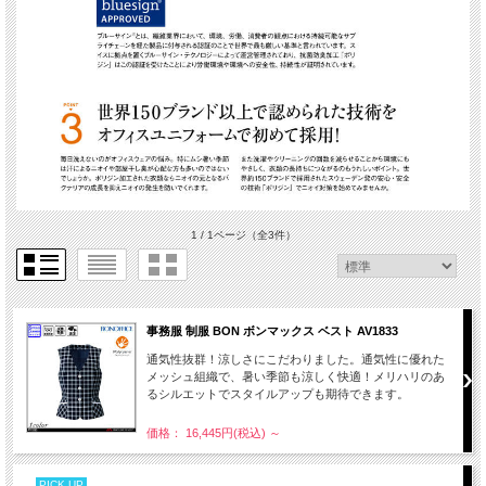
1 / 1ページ
（全3件）
事務服 制服 BON ボンマックス ベスト AV1833
通気性抜群！涼しさにこだわりました。通気性に優れた
メッシュ組織で、暑い季節も涼しく快適！メリハリのあ
るシルエットでスタイルアップも期待できます。
価格： 16,445円(税込)
～
PICK UP