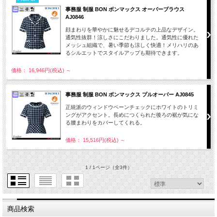
事務服 制服 BON ボンマックス オーバーブラウス
AJ0846
顔まわりを華やかに魅せるデコルテの上品なデザイン。
通気性抜群！涼しさにこだわりました。通気性に優れた
メッシュ組織で、暑い季節も涼しく快適！メリハリのあ
るシルエットでスタイルアップも期待できます。
価格： 16,946円(税込)
～
事務服 制服 BON ボンマックス プルオーバー AJ0845
正統派のウィンドウペーンチェックにホワイトのトリミ
ングがアクセント。長めにつくられた後ろの裾が気にな
る腰まわりをカバーしてくれる。
価格： 15,516円(税込)
～
1 / 1ページ
（全3件）
商品検索